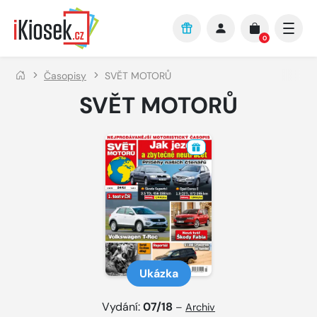
Přejít na hlavní obsah
0
Časopisy
SVĚT MOTORŮ
SVĚT MOTORŮ
Ukázka
Vydání:
07/18
–
Archiv