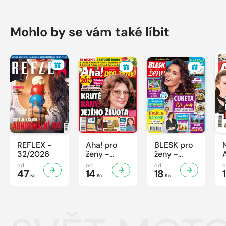
Mohlo by se vám také líbit
REFLEX -
Aha! pro
BLESK pro
32/2026
ženy -
ženy -
32/2026
32/2026
od
od
od
47
14
18
Kč
Kč
Kč