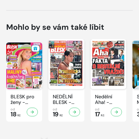
Mohlo by se vám také líbit
BLESK pro
NEDĚLNÍ
Nedělní
ženy -
BLESK -
Aha! -
33/2026
32/2026
32/2026
od
od
od
18
19
17
Kč
Kč
Kč