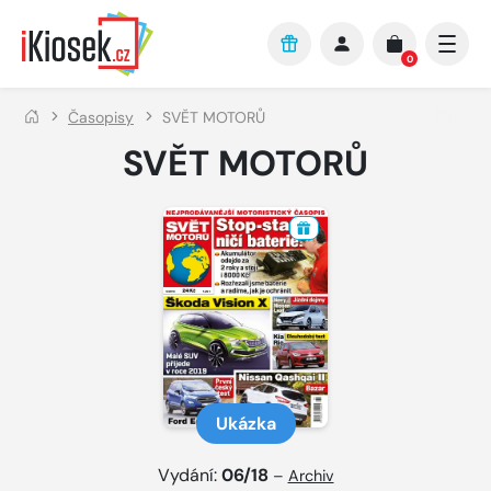
Přejít na hlavní obsah
0
Časopisy
SVĚT MOTORŮ
SVĚT MOTORŮ
Ukázka
Vydání:
06/18
–
Archiv