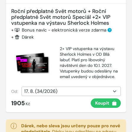
Roční předplatné Svět motorů + Roční
předplatné Svět motorů Speciál +2× VIP
vstupenka na výstavu Sherlock Holmes
+
Bonus navíc - elektronická verze zdarma
?
+
Dárek
2× VIP vstupenka na výstavu
Sherlock Holmes v OD Bílá
labuť. Platí pro libovolný
návštěvní den do 10.1. 2027.
Vstupenky budou odeslány na
email uvedený v objednávce.
Od:
1905
Koupit
Kč
Dárek, nebo sleva jsou určeny pouze pro nové
předplatitele
.
Dárky jsou odesílány na adresu