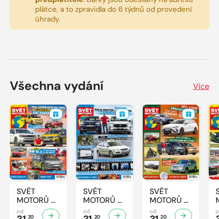
plátce, a to zpravidla do 6 týdnů od provedení
úhrady.
Všechna vydání
Více
SVĚT
SVĚT
SVĚT
MOTORŮ -
MOTORŮ -
MOTORŮ -
33/2026
32/2026
31/2026
od
od
od
20
20
20