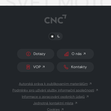
SVĚT MOTO
PŘEPNOUT SVĚTLÝ/TMAVÝ REŽIM
Dotazy
O nás
VOP
Kontakty
Autorská práva k publikovaným materiálům
Podmínky pro užívání služby informační společnosti
Informace o zpracování osobních údajů
Jednotná kontaktní místa
Cookies