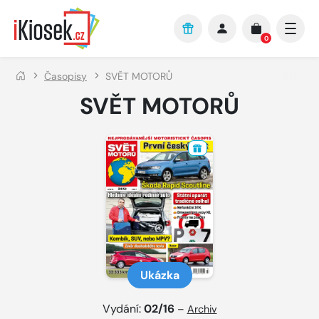
Přejít na hlavní obsah
0
Časopisy
SVĚT MOTORŮ
SVĚT MOTORŮ
Ukázka
Vydání:
02/16
–
Archiv