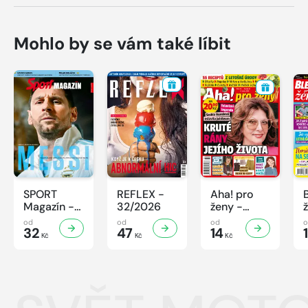
Mohlo by se vám také líbit
SPORT
REFLEX -
Aha! pro
Magazín -
32/2026
ženy -
32/2026
32/2026
od
od
od
32
47
14
Kč
Kč
Kč