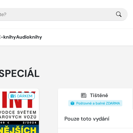
E-knihy
Audioknihy
SPECIÁL
Tištěné
S DÁRKEM
Poštovné a balné ZDARMA
Pouze toto vydání