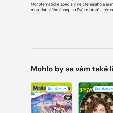
Monotematické speciály nejčtenějšího a jas
motoristického časopisu Svět motorů s tématy
Mohlo by se vám také l
S DÁRKEM
S DÁRKE