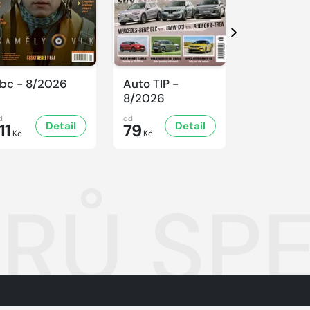
Další
bc - 8/2026
Auto TIP -
Sluníčko -
8/2026
8/2026
d
od
od
Detail
Detail
D
11
79
47
Kč
Kč
Kč
Ů SPE