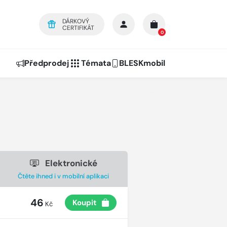
DÁRKOVÝ
CERTIFIKÁT
0
Předprodej
Témata
BLESKmobil
Elektronické
Čtěte ihned i v mobilní aplikaci
46
Koupit
Kč