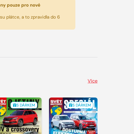
eny pouze pro nové
u plátce, a to zpravidla do 6
Více
S DÁRKEM
S DÁRKEM
S 