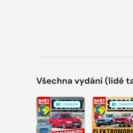
Všechna vydání
(lidé t
S DÁRKEM
S DÁRKE