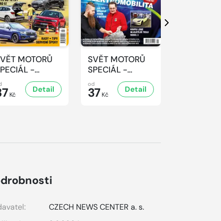
Další
SVĚT MOTORŮ
SVĚT MOTORŮ
SVĚT MO
PECIÁL -
SPECIÁL -
SPECIÁL -
/2025
1/2025
4/2024
d
od
od
Detail
Detail
D
37
37
37
Kč
Kč
Kč
drobnosti
avatel:
CZECH NEWS CENTER a. s.