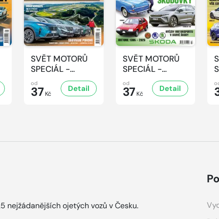
SVĚT MOTORŮ
SVĚT MOTORŮ
SPECIÁL -
SPECIÁL -
S
4/2025
3/2025
2
od
od
o
Detail
Detail
37
37
Kč
Kč
Po
Vyd
5 nejžádanějších ojetých vozů v Česku.