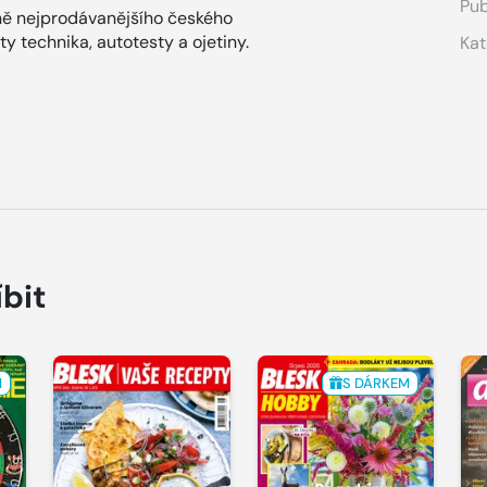
Pub
ně nejprodávanějšího českého
 technika, autotesty a ojetiny.
Kat
íbit
M
S DÁRKEM