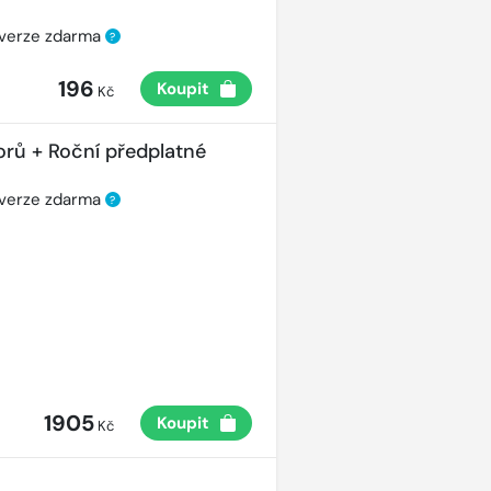
 verze zdarma
?
196
Koupit
Kč
orů + Roční předplatné
 verze zdarma
?
1905
Koupit
Kč