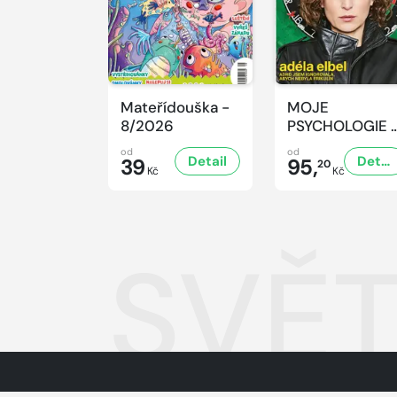
Mateřídouška -
MOJE
8/2026
PSYCHOLOGIE 
8/2026
od
od
Detail
Detail
39
95,
20
Kč
Kč
SVĚT