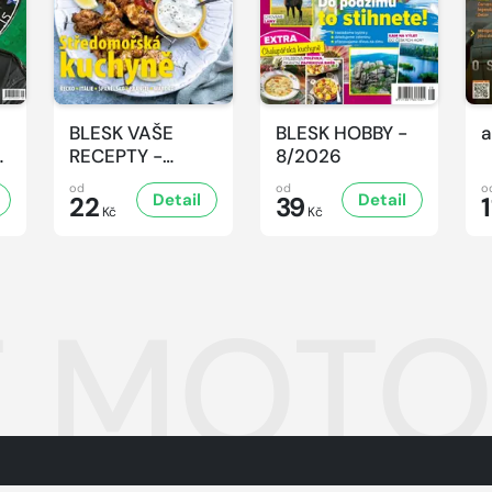
BLESK VAŠE
BLESK HOBBY -
a
-
RECEPTY -
8/2026
8/2026
od
od
o
Detail
Detail
22
39
1
Kč
Kč
 MOTOR