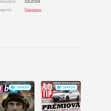
likováno:
3.6.2024
egorie:
Časopisy
S DÁRKEM
S DÁRKEM
S 