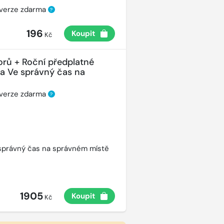
 verze zdarma
?
196
Koupit
Kč
orů + Roční předplatné
ha Ve správný čas na
 verze zdarma
?
správný čas na správném místě
1905
Koupit
Kč