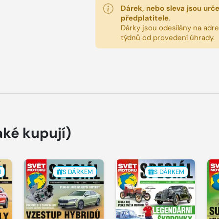
Dárek, nebo sleva jsou urč
předplatitele
.
Dárky jsou odesílány na adres
týdnů od provedení úhrady.
aké kupují)
M
S DÁRKEM
S DÁRKEM