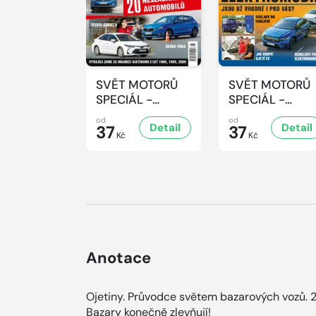
SVĚT MOTORŮ
SVĚT MOTORŮ
SPECIÁL -
SPECIÁL -
2/2026
1/2026
od
od
Detail
Detail
37
37
Kč
Kč
Anotace
Ojetiny. Průvodce světem bazarových vozů. 2
Bazary konečně zlevňují!