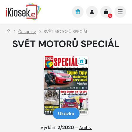
Přejít na hlavní obsah
0
Časopisy
SVĚT MOTORŮ SPECIÁL
SVĚT MOTORŮ SPECIÁL
Ukázka
Vydání:
2/2020
–
Archiv