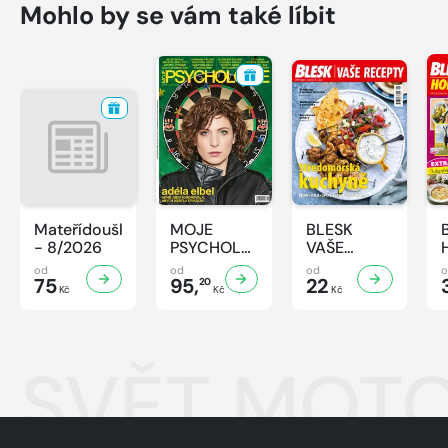
Mohlo by se vám také líbit
Mateřídouška
MOJE
BLESK
- 8/2026
PSYCHOLOGIE
VAŠE
- 8/2026
RECEPTY -
od
od
od
75
95,
8/2026
22
20
Kč
Kč
Kč
SVĚT MOTO