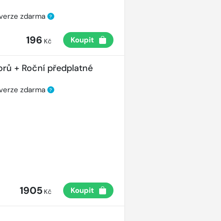
 verze zdarma
?
196
Koupit
Kč
orů + Roční předplatné
 verze zdarma
?
1905
Koupit
Kč