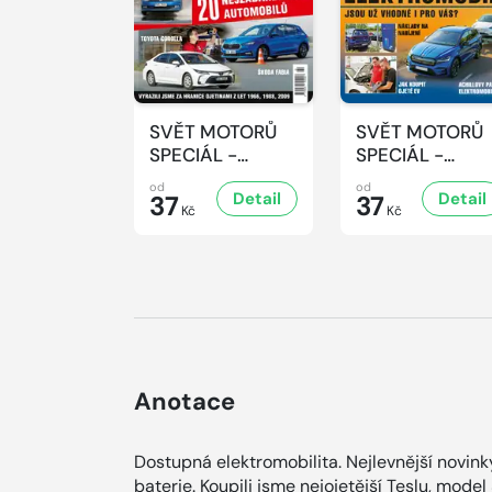
SVĚT MOTORŮ
SVĚT MOTORŮ
SPECIÁL -
SPECIÁL -
2/2026
1/2026
od
od
Detail
Detail
37
37
Kč
Kč
Anotace
Dostupná elektromobilita. Nejlevnější novinky
baterie. Koupili jsme nejojetější Teslu, model 