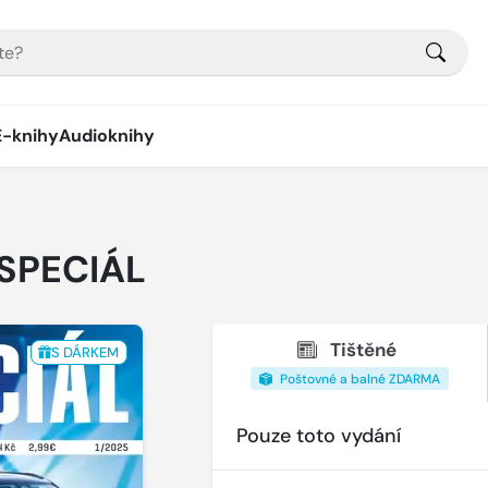
E-knihy
Audioknihy
SPECIÁL
Tištěné
S DÁRKEM
Poštovné a balné ZDARMA
Pouze toto vydání