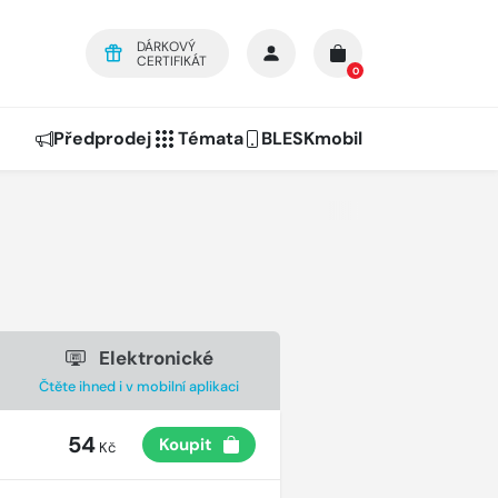
DÁRKOVÝ
CERTIFIKÁT
0
Předprodej
Témata
BLESKmobil
Elektronické
Čtěte ihned i v mobilní aplikaci
54
Koupit
Kč