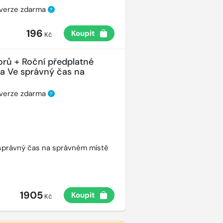
 verze zdarma
?
196
Koupit
Kč
orů + Roční předplatné
ha Ve správný čas na
 verze zdarma
?
správný čas na správném místě
1905
Koupit
Kč