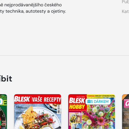
Pub
ně nejprodávanějšího českého
 technika, autotesty a ojetiny.
Kat
íbit
M
S DÁRKEM