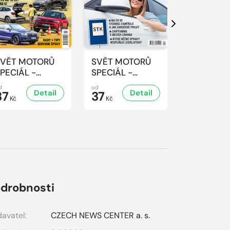
Další
SVĚT MOTORŮ
SVĚT MOTORŮ
SVĚT MO
PECIÁL -
SPECIÁL -
SPECIÁL -
/2025
4/2024
3/2024
d
od
od
Detail
Detail
D
37
37
37
Kč
Kč
Kč
drobnosti
avatel:
CZECH NEWS CENTER a. s.