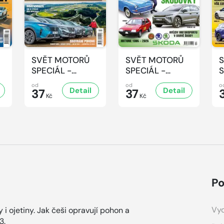
SVĚT MOTORŮ
SVĚT MOTORŮ
SPECIÁL -
SPECIÁL -
S
4/2025
3/2025
2
od
od
o
Detail
Detail
37
37
Kč
Kč
Po
Vyd
 i ojetiny. Jak češi opravují pohon a
3.