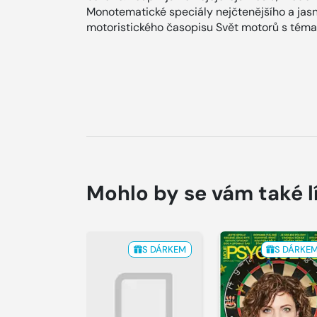
Monotematické speciály nejčtenějšího a jas
motoristického časopisu Svět motorů s tématy
Mohlo by se vám také l
S DÁRKEM
S DÁRKE