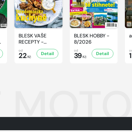
BLESK VAŠE
BLESK HOBBY -
a
-
RECEPTY -
8/2026
8/2026
od
od
o
Detail
Detail
22
39
1
Kč
Kč
 MOTOR