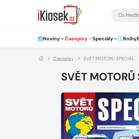
Přejít na hlavní obsah
VYHLEDÁVÁNÍ
Hlavní navigace
Noviny
Časopisy
Speciály
Knihy
Časopisy
SVĚT MOTORŮ SPECIÁL
SVĚT MOTORŮ 