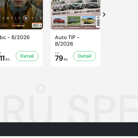
Další
bc - 8/2026
Auto TIP -
Sluníčko -
8/2026
8/2026
d
od
od
Detail
Detail
D
11
79
47
Kč
Kč
Kč
Ů SPEC