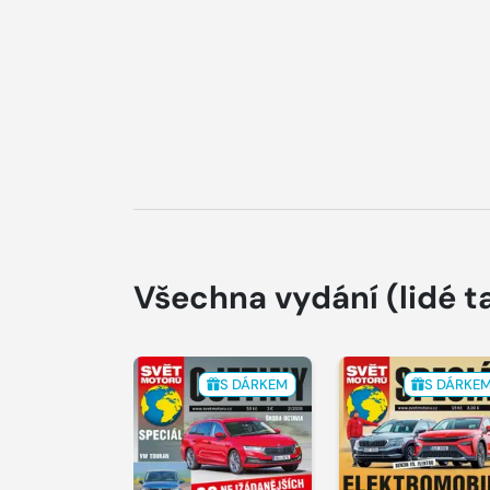
Všechna vydání
(lidé t
S DÁRKEM
S DÁRKE