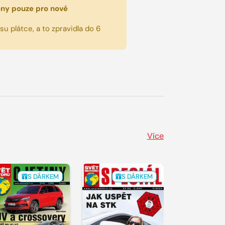
eny pouze pro nové
u plátce, a to zpravidla do 6
Více
S DÁRKEM
S DÁRKEM
S 