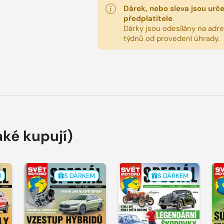
Dárek, nebo sleva jsou urč
předplatitele
.
Dárky jsou odesílány na adres
týdnů od provedení úhrady.
aké kupují)
M
S DÁRKEM
S DÁRKEM