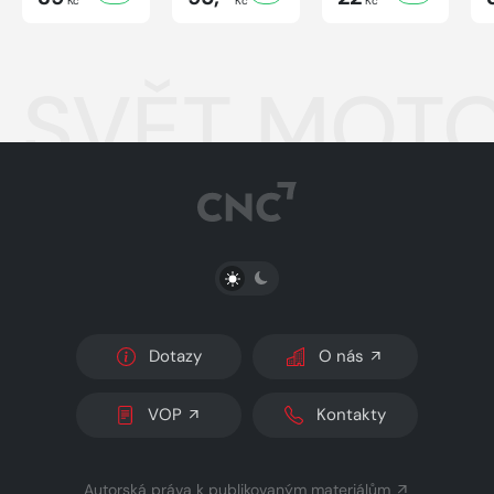
Kč
Kč
Kč
SVĚT MOTO
PŘEPNOUT SVĚTLÝ/TMAVÝ REŽIM
Dotazy
O nás
VOP
Kontakty
Autorská práva k publikovaným materiálům