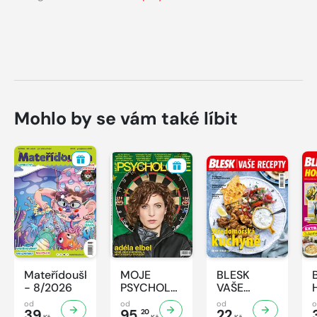
Mohlo by se vám také líbit
Mateřídouška
MOJE
BLESK
- 8/2026
PSYCHOLOGIE
VAŠE
- 8/2026
RECEPTY -
od
od
od
39
95,
8/2026
22
20