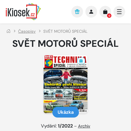
Přejít na hlavní obsah
0
Časopisy
SVĚT MOTORŮ SPECIÁL
SVĚT MOTORŮ SPECIÁL
Ukázka
Vydání:
1/2022
–
Archiv