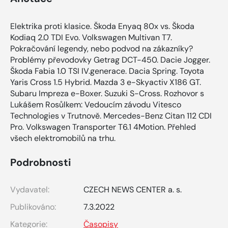
Elektrika proti klasice. Škoda Enyaq 80x vs. Škoda
Kodiaq 2.0 TDI Evo. Volkswagen Multivan T7.
Pokračování legendy, nebo podvod na zákazníky?
Problémy převodovky Getrag DCT-450. Dacie Jogger.
Škoda Fabia 1.0 TSI IV.generace. Dacia Spring. Toyota
Yaris Cross 1.5 Hybrid. Mazda 3 e-Skyactiv X186 GT.
Subaru Impreza e-Boxer. Suzuki S-Cross. Rozhovor s
Lukášem Rosůlkem: Vedoucím závodu Vitesco
Technologies v Trutnově. Mercedes-Benz Citan 112 CDI
Pro. Volkswagen Transporter T6.1 4Motion. Přehled
všech elektromobilů na trhu.
Podrobnosti
Vydavatel:
CZECH NEWS CENTER a. s.
Publikováno:
7.3.2022
Kategorie:
Časopisy