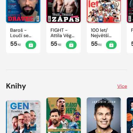
Baroš -
FIGHT -
100 let/
Loučí se
Attila Végh
Největší
dravec
vs. Karlos
okamžiky
55
55
55
Kč
Kč
Kč
Vémola
českého
sportu
Knihy
Více