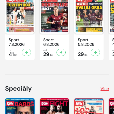
Sport -
Sport -
Sport -
7.8.2026
6.8.2026
5.8.2026
od
od
od
41
29
29
Kč
Kč
Kč
Speciály
Více