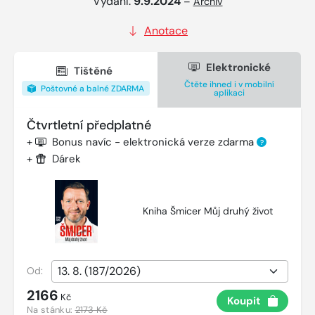
Vydání:
9.9.2024
–
Archiv
Anotace
Elektronické
Tištěné
Čtěte ihned i v mobilní
Poštovné a balné ZDARMA
aplikaci
Čtvrtletní předplatné
+
Bonus navíc - elektronická verze zdarma
?
+
Dárek
Kniha Šmicer Můj druhý život
Od:
2166
Kč
Koupit
Na stánku:
2173 Kč