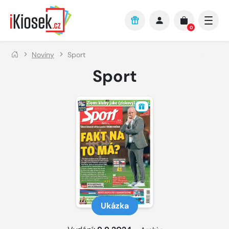
Přejít na hlavní obsah
0
Noviny
Sport
Sport
Ukázka