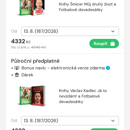
Knihy Šmicer Můj druhý život a
Fotbalové devadesátky
Od:
4332
Kč
Koupit
Na stánku:
4346 Kč
Půlroční předplatné
+
Bonus navíc - elektronická verze zdarma
?
+
Dárek
Knihy Václav Kadlec Já to
nevzdám! a Fotbalové
devadesátky
Od: