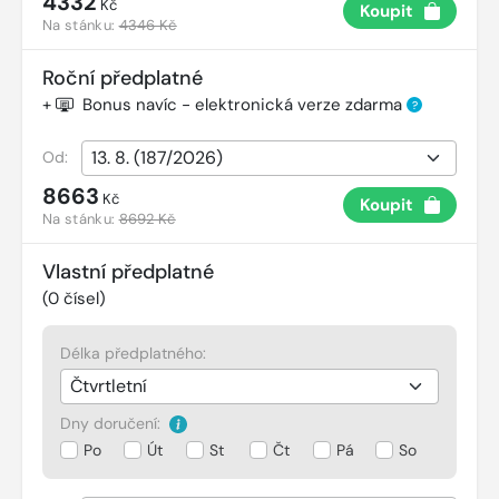
4332
Kč
Koupit
Na stánku:
4346 Kč
Roční předplatné
+
Bonus navíc - elektronická verze zdarma
?
Od:
8663
Kč
Koupit
Na stánku:
8692 Kč
Vlastní předplatné
(
0
čísel)
Délka předplatného:
Dny doručení:
Po
Út
St
Čt
Pá
So