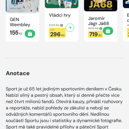
Vládci hry
Jaromír
GEN
Jágr Já68
Wembley
599 Kč
4
899 Kč
od
155
296
719
Kč
Kč
Kč
Anotace
Sport je už 65 let jediným sportovním deníkem v Česku.
Nabízí silný a pestrý obsah, který si denně přečte více
než čtvrt milionů fandů. Otevírá kauzy, přináší rozhovory
a reportáže, nabízí pohledy ze zákulisí a nebojí se
odvážných komentářů sportovního dění. Nedílnou
součástí Sportu jsou i statistiky a dynamické fotografie.
Sport má také pravidelné přílohy a páteční Sport