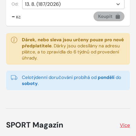
Od:
-
Koupit
Kč
Dárek, nebo sleva jsou určeny pouze pro nové
předplatitele
.
Dárky jsou odesílány na adresu
plátce, a to zpravidla do 6 týdnů od provedení
úhrady.
Celotýdenní doručování probíhá od
pondělí
do
soboty
.
SPORT Magazín
Více