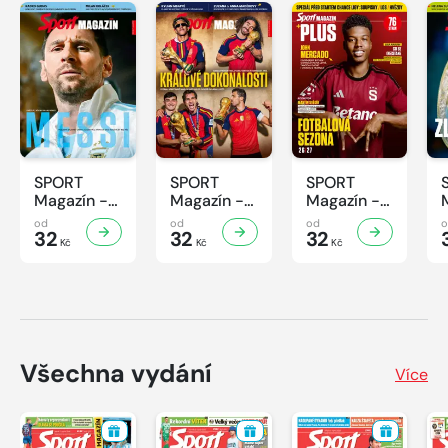
SPORT
SPORT
SPORT
Magazín -
Magazín -
Magazín -
32/2026
31/2026
30/2026
od
od
od
32
32
32
Kč
Kč
Kč
Všechna vydání
Více