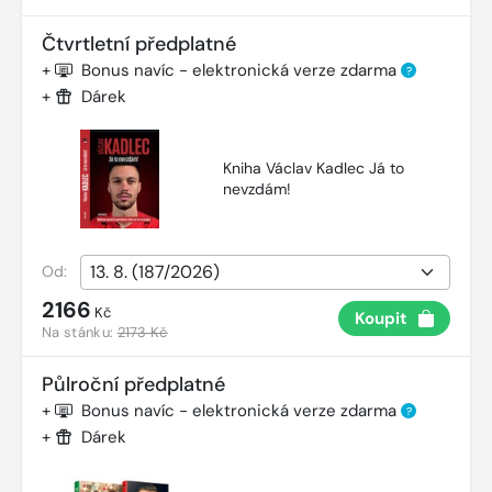
Čtvrtletní předplatné
+
Bonus navíc - elektronická verze zdarma
?
+
Dárek
Kniha Václav Kadlec Já to
nevzdám!
Od:
2166
Kč
Koupit
Na stánku:
2173 Kč
Půlroční předplatné
+
Bonus navíc - elektronická verze zdarma
?
+
Dárek