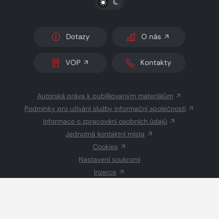
Dotazy
O nás
VOP
Kontakty
Autorská práva k publikovaným materiálům
Podmínky pro užívání služby informační společnosti
Informace o zpracování osobních údajů
Jednotná kontaktní místa
Cookies
Nastavení soukromí
Inzerce
Redakce