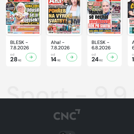
BLESK -
Aha! -
BLESK -
7.8.2026
7.8.2026
6.8.2026
od
od
od
28
14
24
Kč
Kč
Kč
Sport - 9.9
PŘEPNOUT SVĚTLÝ/TMAVÝ REŽIM