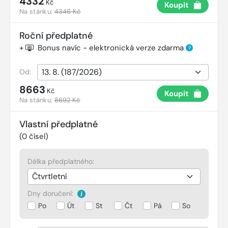
4332
Kč
Koupit
Na stánku:
4346 Kč
Roční předplatné
+
Bonus navíc - elektronická verze zdarma
?
Od:
8663
Kč
Koupit
Na stánku:
8692 Kč
Vlastní předplatné
(
0
čísel)
Délka předplatného:
Dny doručení:
Po
Út
St
Čt
Pá
So