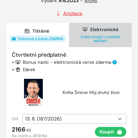
Vydání:
9.6.2023
–
Archiv
Anotace
Elektronické
Tištěné
Čtěte ihned i v mobilní
Poštovné a balné ZDARMA
aplikaci
Čtvrtletní předplatné
+
Bonus navíc - elektronická verze zdarma
?
+
Dárek
Kniha Šmicer Můj druhý život
Od:
2166
Kč
Koupit
Na stánku:
2173 Kč