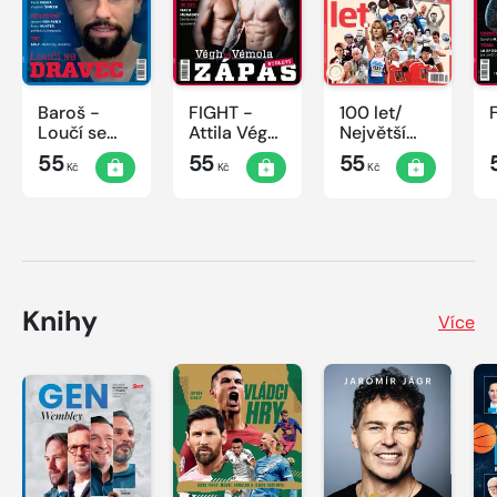
Baroš -
FIGHT -
100 let/
Loučí se
Attila Végh
Největší
dravec
vs. Karlos
okamžiky
55
55
55
Kč
Kč
Kč
Vémola
českého
sportu
Knihy
Více