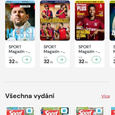
SPORT
SPORT
SPORT
Magazín -
Magazín -
Magazín -
32/2026
31/2026
30/2026
od
od
od
32
32
32
Kč
Kč
Kč
Všechna vydání
Více