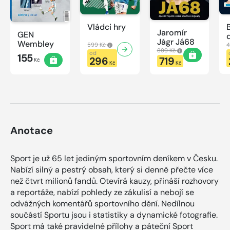
Vládci hry
Jaromír
GEN
Jágr Já68
Wembley
599 Kč
4
899 Kč
od
155
296
719
Kč
Kč
Kč
Anotace
Sport je už 65 let jediným sportovním deníkem v Česku.
Nabízí silný a pestrý obsah, který si denně přečte více
než čtvrt milionů fandů. Otevírá kauzy, přináší rozhovory
a reportáže, nabízí pohledy ze zákulisí a nebojí se
odvážných komentářů sportovního dění. Nedílnou
součástí Sportu jsou i statistiky a dynamické fotografie.
Sport má také pravidelné přílohy a páteční Sport