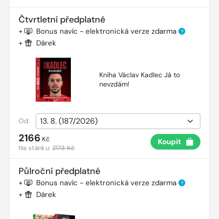
Čtvrtletní předplatné
+
Bonus navíc - elektronická verze zdarma
?
+
Dárek
Kniha Václav Kadlec Já to
nevzdám!
Od:
2166
Kč
Koupit
Na stánku:
2173 Kč
Půlroční předplatné
+
Bonus navíc - elektronická verze zdarma
?
+
Dárek