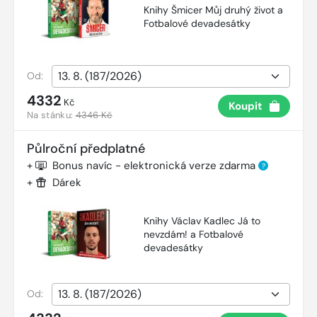
Knihy Šmicer Můj druhý život a
Fotbalové devadesátky
Od:
4332
Kč
Koupit
Na stánku:
4346 Kč
Půlroční předplatné
+
Bonus navíc - elektronická verze zdarma
?
+
Dárek
Knihy Václav Kadlec Já to
nevzdám! a Fotbalové
devadesátky
Od: