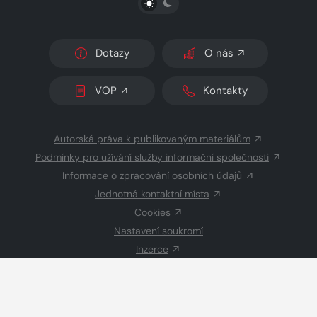
Dotazy
O nás
VOP
Kontakty
Autorská práva k publikovaným materiálům
Podmínky pro užívání služby informační společnosti
Informace o zpracování osobních údajů
Jednotná kontaktní místa
Cookies
Nastavení soukromí
Inzerce
Redakce