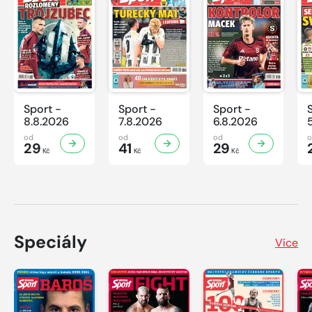
Sport -
Sport -
Sport -
8.8.2026
7.8.2026
6.8.2026
od
od
od
29
41
29
Kč
Kč
Kč
Speciály
Více