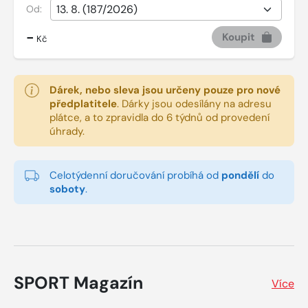
Od:
-
Koupit
Kč
Dárek, nebo sleva jsou určeny pouze pro nové
předplatitele
.
Dárky jsou odesílány na adresu
plátce, a to zpravidla do 6 týdnů od provedení
úhrady.
Celotýdenní doručování probíhá od
pondělí
do
soboty
.
SPORT Magazín
Více