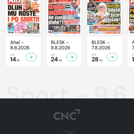
Aha! -
BLESK -
BLESK -
8.8.2026
8.8.2026
7.8.2026
od
od
od
14
24
28
Kč
Kč
Kč
Sport - 9.6
PŘEPNOUT SVĚTLÝ/TMAVÝ REŽIM