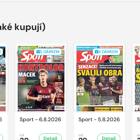
aké kupují)
M
S DÁRKEM
S DÁRKEM
6
Sport - 6.8.2026
Sport - 5.8.2026
S
od
od
o
Detail
Detail