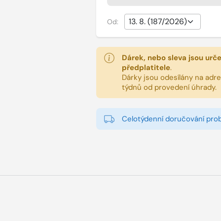
Od:
Dárek, nebo sleva jsou urč
předplatitele
.
Dárky jsou odesílány na adres
týdnů od provedení úhrady.
Celotýdenní doručování pro