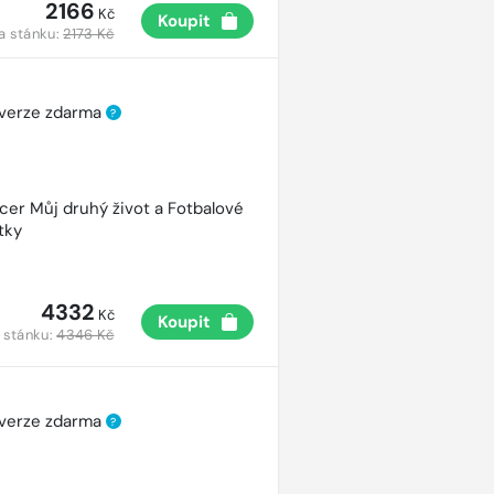
2166
Kč
Koupit
a stánku:
2173 Kč
 verze zdarma
?
cer Můj druhý život a Fotbalové
tky
4332
Kč
Koupit
 stánku:
4346 Kč
 verze zdarma
?