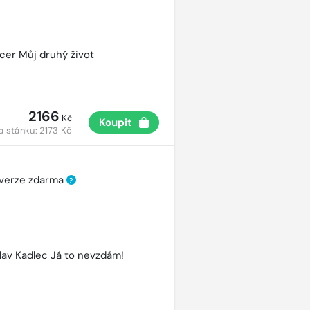
cer Můj druhý život
2166
Kč
Koupit
a stánku:
2173 Kč
 verze zdarma
?
lav Kadlec Já to nevzdám!