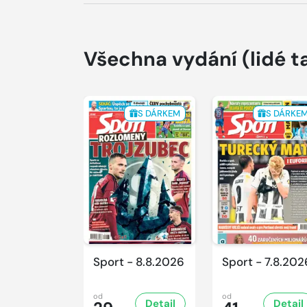
Všechna vydání
(lidé t
S DÁRKEM
S DÁRKE
Sport - 8.8.2026
Sport - 7.8.202
od
od
Detail
Detail