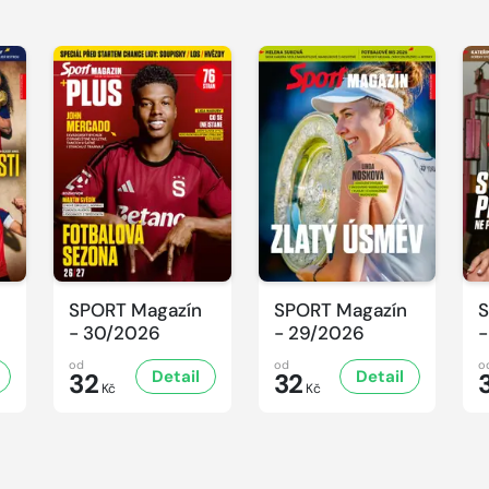
SPORT Magazín
SPORT Magazín
S
- 30/2026
- 29/2026
-
od
od
o
Detail
Detail
32
32
Kč
Kč