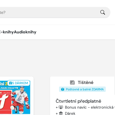
E-knihy
Audioknihy
Tištěné
S DÁRKEM
Poštovné a balné ZDARMA
Čtvrtletní předplatné
+
Bonus navíc - elektronická
+
Dárek