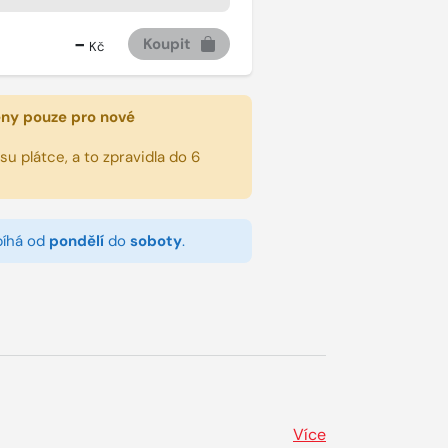
-
Koupit
Kč
eny pouze pro nové
u plátce, a to zpravidla do 6
bíhá od
pondělí
do
soboty
.
Více