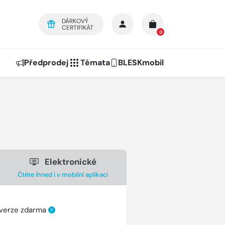
DÁRKOVÝ
CERTIFIKÁT
0
Předprodej
Témata
BLESKmobil
Elektronické
Čtěte ihned i v mobilní aplikaci
 verze zdarma
?