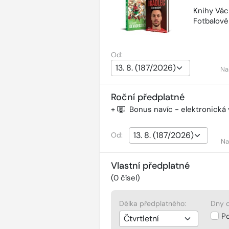
Knihy Vác
Fotbalov
Od:
Na
Roční předplatné
+
Bonus navíc - elektronická
Od:
Na
Vlastní předplatné
(
0
čísel)
Délka předplatného:
Dny d
P