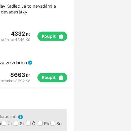
lav Kadlec Já to nevzdám! a
é devadesátky
4332
Kč
Koupit
 stánku:
4346 Kč
 verze zdarma
?
8663
Kč
Koupit
 stánku:
8692 Kč
oručení:
o
Út
St
Čt
Pá
So