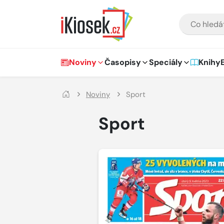
Přejít na hlavní obsah
VYHLEDÁVÁNÍ
Hlavní navigace
Noviny
Časopisy
Speciály
Knihy
Noviny
Sport
Sport