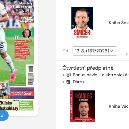
Kniha Šmi
Od:
N
Čtvrtletní předplatné
+
Bonus navíc - elektronická
+
Dárek
Kniha Vác
ku