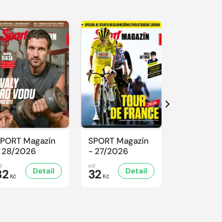
Další
PORT Magazín
SPORT Magazín
SPORT Ma
 28/2026
- 27/2026
- 26/2026
d
od
od
Detail
Detail
D
32
32
32
Kč
Kč
Kč