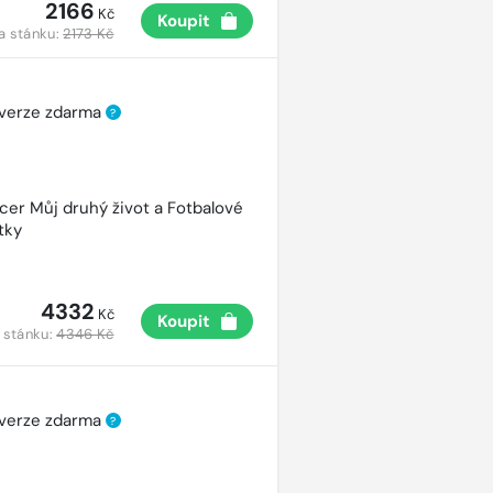
2166
Kč
Koupit
a stánku:
2173 Kč
 verze zdarma
?
cer Můj druhý život a Fotbalové
tky
4332
Kč
Koupit
 stánku:
4346 Kč
 verze zdarma
?