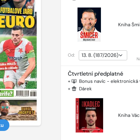
Kniha Šmi
Od:
N
Čtvrtletní předplatné
+
Bonus navíc - elektronická
+
Dárek
Kniha Vác
ku