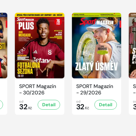
SPORT Magazín
SPORT Magazín
S
- 30/2026
- 29/2026
-
od
od
o
Detail
Detail
32
32
Kč
Kč