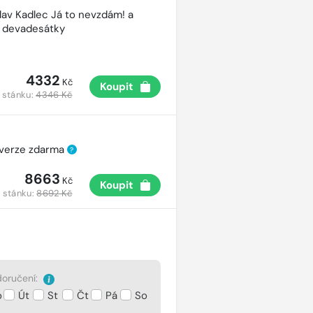
lav Kadlec Já to nevzdám! a
é devadesátky
4332
Kč
Koupit
 stánku:
4346 Kč
 verze zdarma
?
8663
Kč
Koupit
 stánku:
8692 Kč
oručení:
o
Út
St
Čt
Pá
So