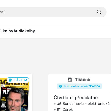
E-knihy
Audioknihy
Tištěné
S DÁRKEM
Poštovné a balné ZDARMA
Čtvrtletní předplatné
+
Bonus navíc - elektronická
+
Dárek