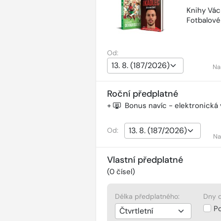
Knihy Vác
Fotbalov
Od:
Na
Roční předplatné
+
Bonus navíc - elektronická
Od:
Na
Vlastní předplatné
(
0
čísel)
Délka předplatného:
Dny d
P