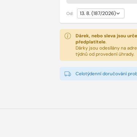
Od:
Dárek, nebo sleva jsou urč
předplatitele
.
Dárky jsou odesílány na adres
týdnů od provedení úhrady.
Celotýdenní doručování pro