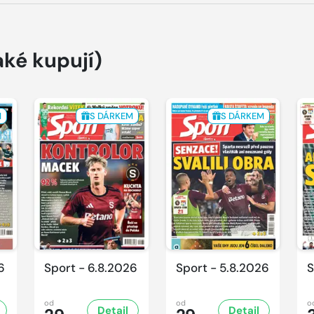
aké kupují)
M
S DÁRKEM
S DÁRKEM
6
Sport - 6.8.2026
Sport - 5.8.2026
S
od
od
o
Detail
Detail