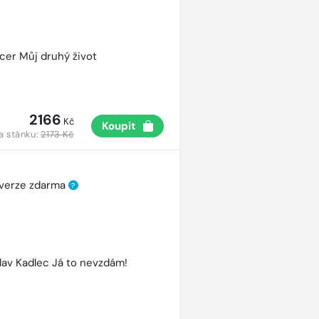
cer Můj druhý život
2166
Kč
Koupit
a stánku:
2173 Kč
 verze zdarma
?
lav Kadlec Já to nevzdám!