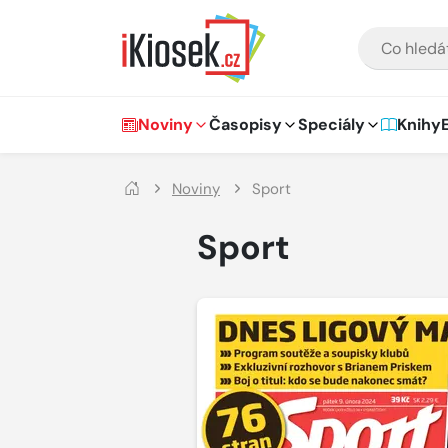
Přejít na hlavní obsah
VYHLEDÁVÁNÍ
Hlavní navigace
Noviny
Časopisy
Speciály
Knihy
Noviny
Sport
Sport