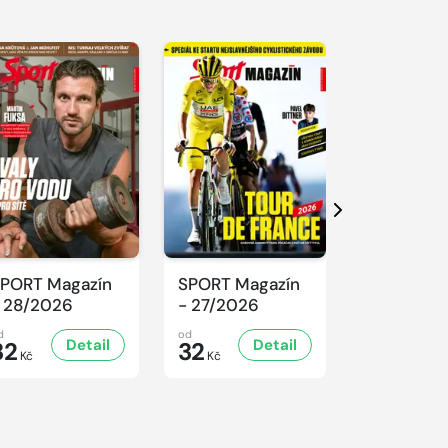
Další
PORT Magazín
SPORT Magazín
SPORT Ma
 28/2026
- 27/2026
- 26/2026
d
od
od
Detail
Detail
D
32
32
32
Kč
Kč
Kč