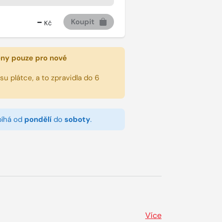
-
Koupit
Kč
eny pouze pro nové
u plátce, a to zpravidla do 6
bíhá od
pondělí
do
soboty
.
Více