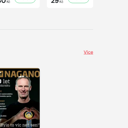
30
29
29
Kč
Kč
Kč
Více