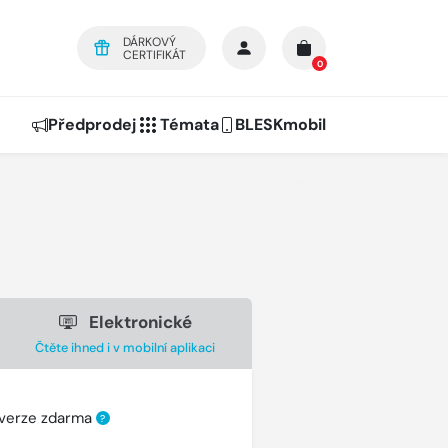
DÁRKOVÝ
CERTIFIKÁT
0
Předprodej
Témata
BLESKmobil
Elektronické
Čtěte ihned i v mobilní aplikaci
 verze zdarma
?