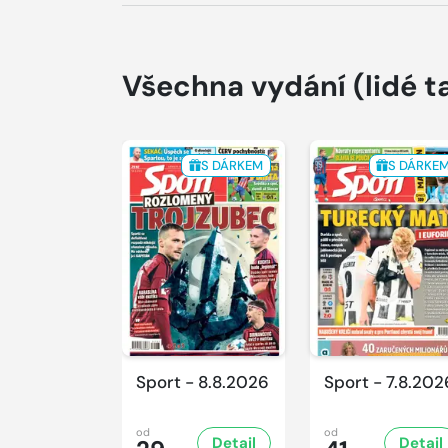
Všechna vydání
(lidé t
S DÁRKEM
S DÁRKE
Sport - 8.8.2026
Sport - 7.8.202
od
od
Detail
Detail