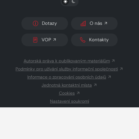
Dotazy
O nás
VOP
Kontakty
Autorská práva k publikovaným materiálům
Podmínky pro užívání služby informační společnosti
Informace o zpracování osobních údajů
Jednotná kontaktní místa
Cookies
Nastavení soukromí
Inzerce
Redakce