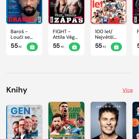
Baroš -
FIGHT -
100 let/
Loučí se
Attila Végh
Největší
dravec
vs. Karlos
okamžiky
55
55
55
Kč
Kč
Kč
Vémola
českého
sportu
Knihy
Více