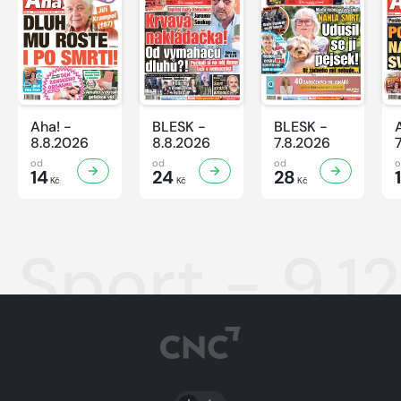
Aha! -
BLESK -
BLESK -
8.8.2026
8.8.2026
7.8.2026
od
od
od
14
24
28
Kč
Kč
Kč
Sport - 9.1
PŘEPNOUT SVĚTLÝ/TMAVÝ REŽIM