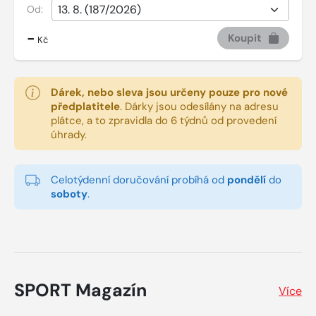
Od:
-
Koupit
Kč
Dárek, nebo sleva jsou určeny pouze pro nové
předplatitele
.
Dárky jsou odesílány na adresu
plátce, a to zpravidla do 6 týdnů od provedení
úhrady.
Celotýdenní doručování probíhá od
pondělí
do
soboty
.
SPORT Magazín
Více