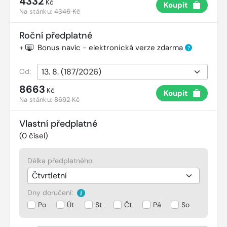
4332
Kč
Koupit
Na stánku:
4346 Kč
Roční předplatné
+
Bonus navíc - elektronická verze zdarma
?
Od:
8663
Kč
Koupit
Na stánku:
8692 Kč
Vlastní předplatné
(
0
čísel)
Délka předplatného:
Dny doručení:
Po
Út
St
Čt
Pá
So