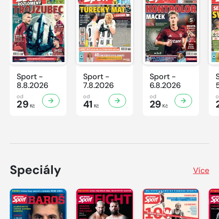
Sport -
Sport -
Sport -
8.8.2026
7.8.2026
6.8.2026
od
od
od
29
41
29
Kč
Kč
Kč
Speciály
Více