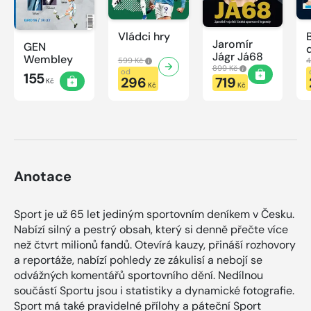
Vládci hry
Jaromír
GEN
Jágr Já68
Wembley
599 Kč
4
899 Kč
od
155
296
719
Kč
Kč
Kč
Anotace
Sport je už 65 let jediným sportovním deníkem v Česku.
Nabízí silný a pestrý obsah, který si denně přečte více
než čtvrt milionů fandů. Otevírá kauzy, přináší rozhovory
a reportáže, nabízí pohledy ze zákulisí a nebojí se
odvážných komentářů sportovního dění. Nedílnou
součástí Sportu jsou i statistiky a dynamické fotografie.
Sport má také pravidelné přílohy a páteční Sport