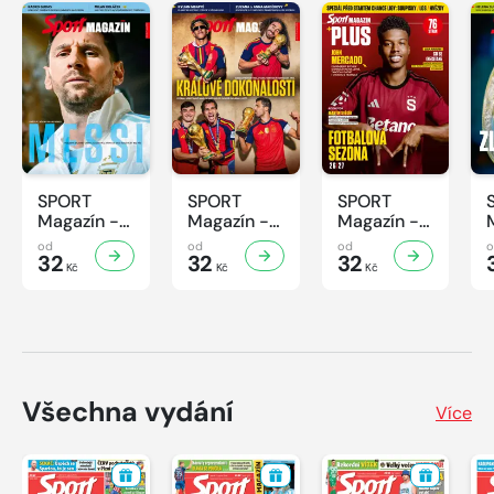
SPORT
SPORT
SPORT
Magazín -
Magazín -
Magazín -
32/2026
31/2026
30/2026
od
od
od
32
32
32
Kč
Kč
Kč
Všechna vydání
Více