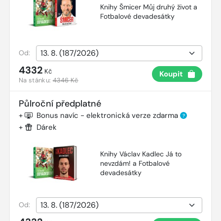
Knihy Šmicer Můj druhý život a
Fotbalové devadesátky
Od:
4332
Kč
Koupit
Na stánku:
4346 Kč
Půlroční předplatné
+
Bonus navíc - elektronická verze zdarma
?
+
Dárek
Knihy Václav Kadlec Já to
nevzdám! a Fotbalové
devadesátky
Od: