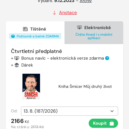
Vydání:
9.12.2023
–
Archiv
Anotace
Elektronické
Tištěné
Čtěte ihned i v mobilní
Poštovné a balné ZDARMA
aplikaci
Čtvrtletní předplatné
+
Bonus navíc - elektronická verze zdarma
?
+
Dárek
Kniha Šmicer Můj druhý život
Od:
2166
Kč
Koupit
Na stánku:
2173 Kč