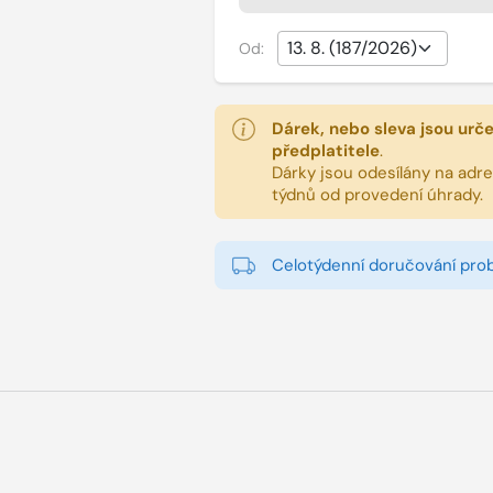
Od:
Dárek, nebo sleva jsou urč
předplatitele
.
Dárky jsou odesílány na adres
týdnů od provedení úhrady.
Celotýdenní doručování pro