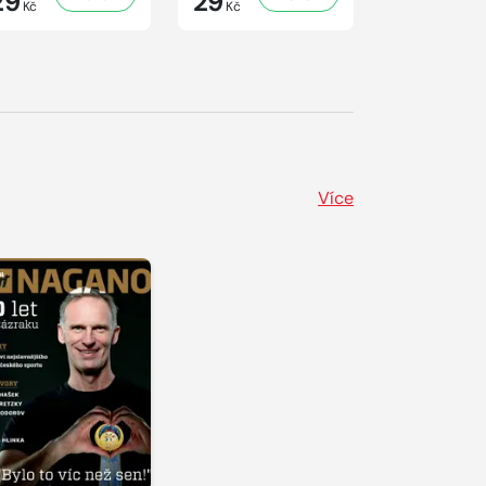
29
29
41
Kč
Kč
Kč
Více