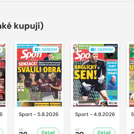
aké kupují)
M
S DÁRKEM
S DÁRKEM
26
Sport - 5.8.2026
Sport - 4.8.2026
S
od
od
o
Detail
Detail