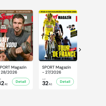
Další
PORT Magazín
SPORT Magazín
SPORT Ma
 28/2026
- 27/2026
- 26/2026
d
od
od
Detail
Detail
D
32
32
32
Kč
Kč
Kč