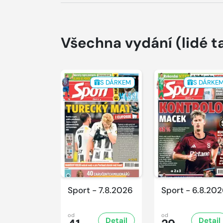
Všechna vydání
(lidé t
S DÁRKEM
S DÁRKE
Sport - 7.8.2026
Sport - 6.8.20
od
od
Detail
Detail