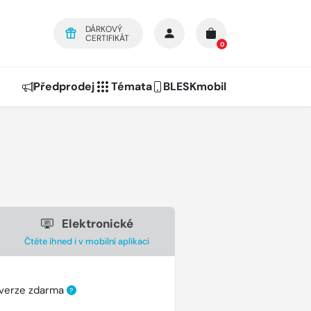
DÁRKOVÝ
CERTIFIKÁT
0
Předprodej
Témata
BLESKmobil
Elektronické
Čtěte ihned i v mobilní aplikaci
 verze zdarma
?