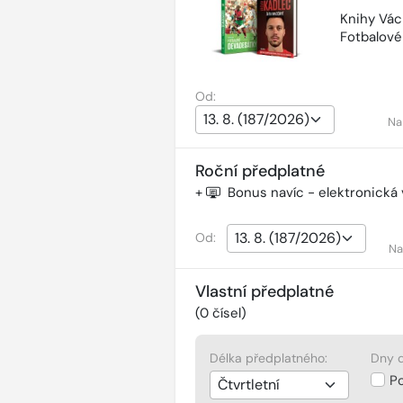
Knihy Vác
Fotbalov
Od:
Na
Roční předplatné
+
Bonus navíc - elektronická
Od:
Na
Vlastní předplatné
(
0
čísel)
Délka předplatného:
Dny d
P