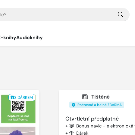
E-knihy
Audioknihy
Tištěné
S DÁRKEM
Poštovné a balné ZDARMA
Čtvrtletní předplatné
+
Bonus navíc - elektronická
+
Dárek