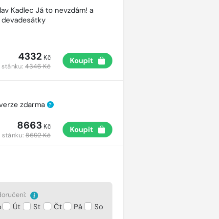
lav Kadlec Já to nevzdám! a
é devadesátky
4332
Kč
Koupit
 stánku:
4346 Kč
 verze zdarma
?
8663
Kč
Koupit
 stánku:
8692 Kč
oručení:
o
Út
St
Čt
Pá
So