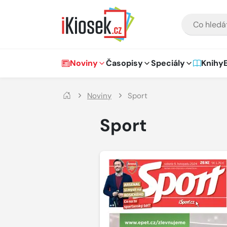
Přejít na hlavní obsah
VYHLEDÁVÁNÍ
Hlavní navigace
Noviny
Časopisy
Speciály
Knihy
Noviny
Sport
Sport