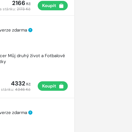
2166
Kč
Koupit
a stánku:
2173 Kč
 verze zdarma
?
cer Můj druhý život a Fotbalové
tky
4332
Kč
Koupit
 stánku:
4346 Kč
 verze zdarma
?