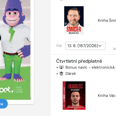
Kniha Šmi
Od:
N
Čtvrtletní předplatné
+
Bonus navíc - elektronická
+
Dárek
Kniha Vác
ku