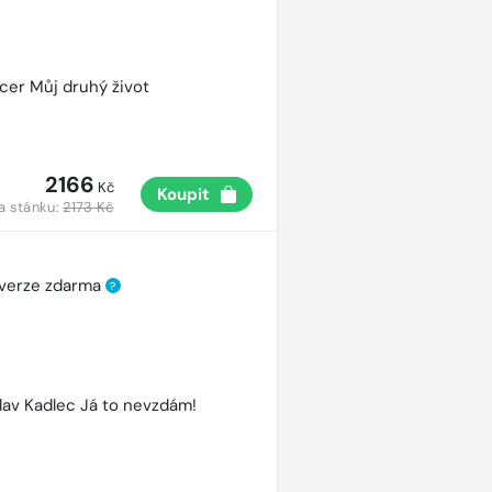
cer Můj druhý život
2166
Kč
Koupit
a stánku:
2173 Kč
 verze zdarma
?
lav Kadlec Já to nevzdám!