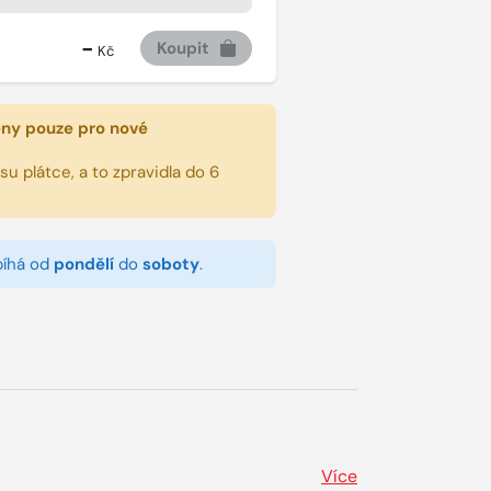
-
Koupit
Kč
eny pouze pro nové
u plátce, a to zpravidla do 6
bíhá od
pondělí
do
soboty
.
Více