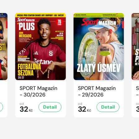
SPORT Magazín
SPORT Magazín
S
- 30/2026
- 29/2026
-
od
od
o
Detail
Detail
32
32
Kč
Kč