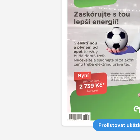
Prolistovat ukáz