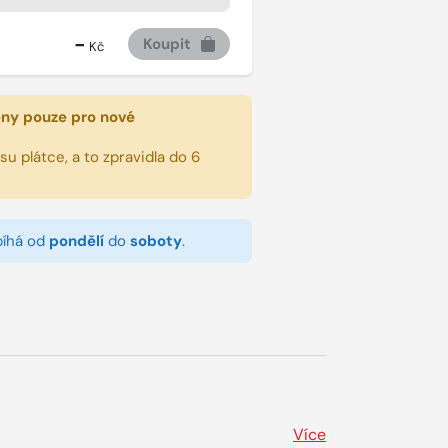
-
Koupit
Kč
eny pouze pro nové
u plátce, a to zpravidla do 6
bíhá od
pondělí
do
soboty
.
Více