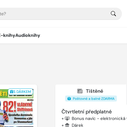
E-knihy
Audioknihy
Tištěné
S DÁRKEM
Poštovné a balné ZDARMA
Čtvrtletní předplatné
+
Bonus navíc - elektronická
+
Dárek