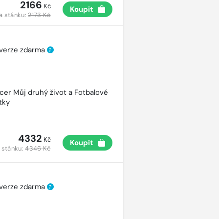
2166
Kč
Koupit
a stánku:
2173 Kč
 verze zdarma
?
cer Můj druhý život a Fotbalové
tky
4332
Kč
Koupit
 stánku:
4346 Kč
 verze zdarma
?