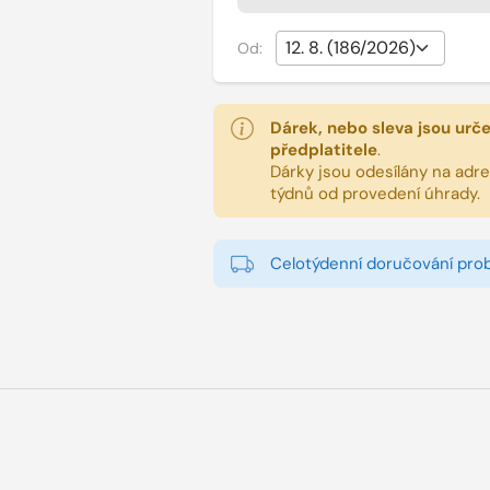
Od:
Dárek, nebo sleva jsou urč
předplatitele
.
Dárky jsou odesílány na adres
týdnů od provedení úhrady.
Celotýdenní doručování pro