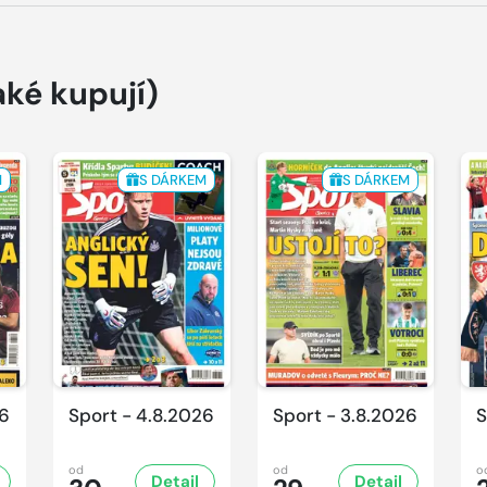
aké kupují)
M
S DÁRKEM
S DÁRKEM
26
Sport - 4.8.2026
Sport - 3.8.2026
S
od
od
o
Detail
Detail