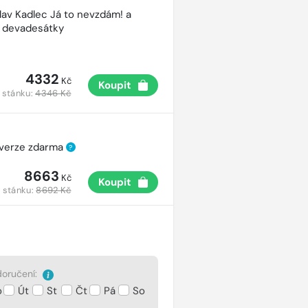
lav Kadlec Já to nevzdám! a
é devadesátky
4332
Kč
Koupit
 stánku:
4346 Kč
 verze zdarma
?
8663
Kč
Koupit
 stánku:
8692 Kč
oručení:
o
Út
St
Čt
Pá
So