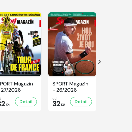
Další
PORT Magazín
SPORT Magazín
SPORT Ma
 27/2026
- 26/2026
- 25/2026
d
od
od
Detail
Detail
D
32
32
32
Kč
Kč
Kč