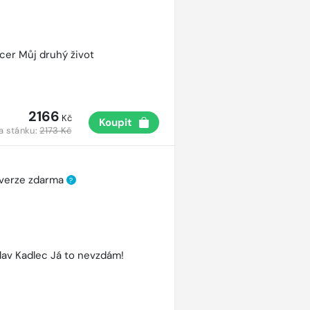
cer Můj druhý život
2166
Kč
Koupit
a stánku:
2173 Kč
 verze zdarma
?
lav Kadlec Já to nevzdám!