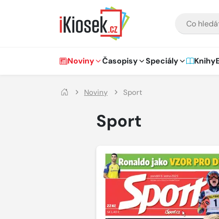
Přejít na hlavní obsah
VYHLEDÁVÁNÍ
Hlavní navigace
Noviny
Časopisy
Speciály
Knihy
Noviny
Sport
Sport