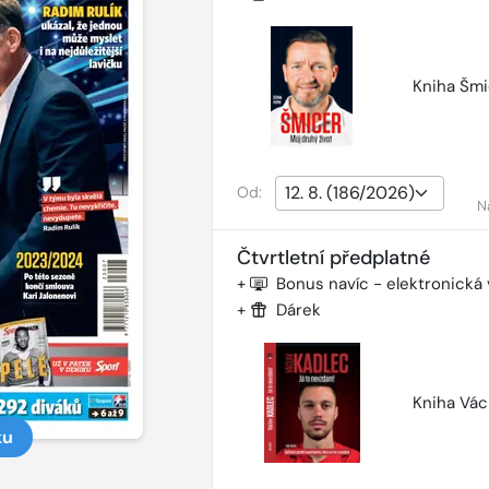
Kniha Šmi
Od:
N
Čtvrtletní předplatné
+
Bonus navíc - elektronická
+
Dárek
Kniha Vác
ku