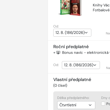
Knihy Vác
Fotbalov
Od:
Na
Roční předplatné
+
Bonus navíc - elektronická
Od:
Na
Vlastní předplatné
(
0
čísel)
Délka předplatného:
Dny d
P