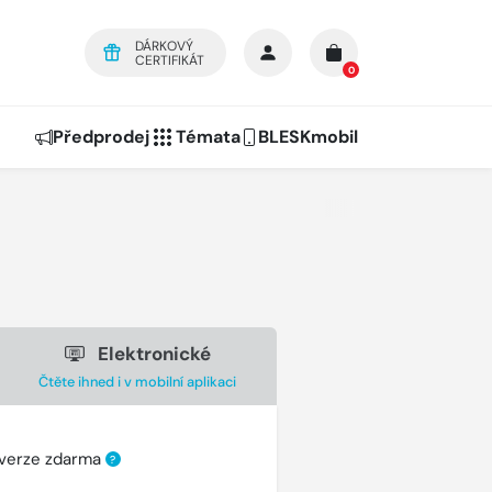
DÁRKOVÝ
CERTIFIKÁT
0
Předprodej
Témata
BLESKmobil
Elektronické
Čtěte ihned i v mobilní aplikaci
 verze zdarma
?