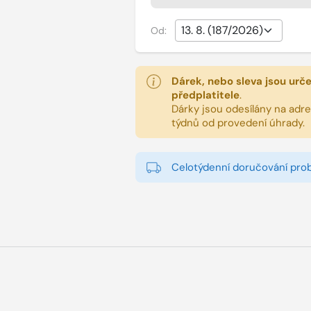
Od:
Dárek, nebo sleva jsou urč
předplatitele
.
Dárky jsou odesílány na adres
týdnů od provedení úhrady.
Celotýdenní doručování pro