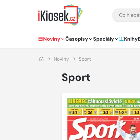
Přejít na hlavní obsah
VYHLEDÁVÁNÍ
Hlavní navigace
Noviny
Časopisy
Speciály
Knihy
Noviny
Sport
Sport