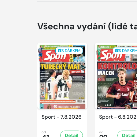
Všechna vydání
(lidé t
S DÁRKEM
S DÁRKE
Sport - 7.8.2026
Sport - 6.8.20
od
od
Detail
Detail