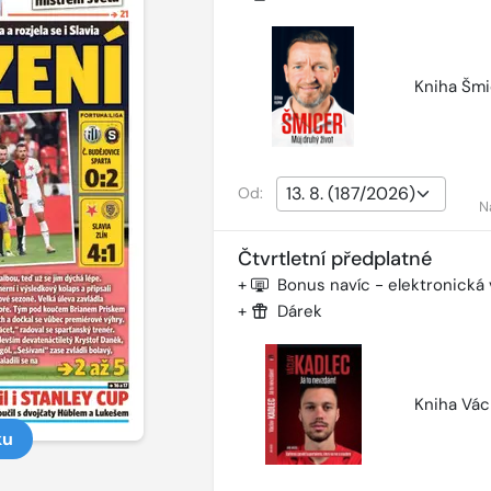
Kniha Šmi
Od:
N
Čtvrtletní předplatné
+
Bonus navíc - elektronická
+
Dárek
Kniha Vác
ku