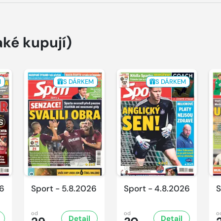
aké kupují)
M
S DÁRKEM
S DÁRKEM
26
Sport - 5.8.2026
Sport - 4.8.2026
S
od
od
o
Detail
Detail