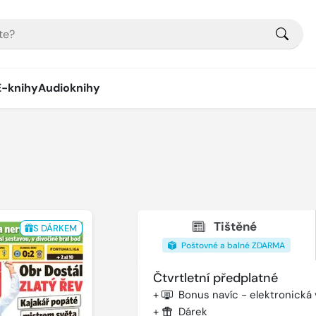
E-knihy
Audioknihy
Tištěné
S DÁRKEM
Poštovné a balné ZDARMA
Čtvrtletní předplatné
+
Bonus navíc - elektronická
+
Dárek