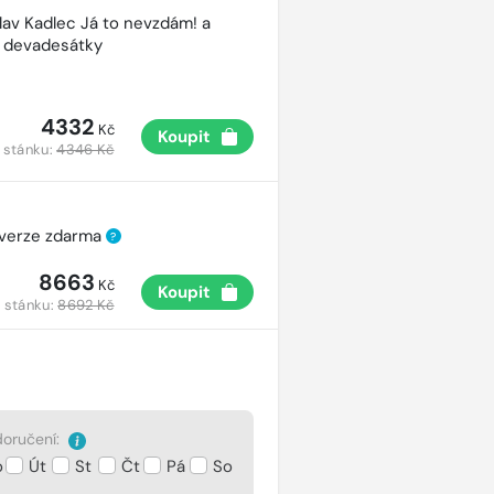
lav Kadlec Já to nevzdám! a
é devadesátky
4332
Kč
Koupit
 stánku:
4346 Kč
 verze zdarma
?
8663
Kč
Koupit
 stánku:
8692 Kč
oručení:
o
Út
St
Čt
Pá
So