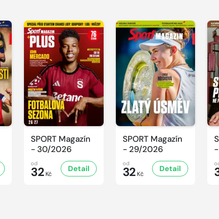
SPORT Magazín
SPORT Magazín
S
- 30/2026
- 29/2026
-
od
od
o
Detail
Detail
32
32
Kč
Kč