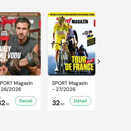
Další
PORT Magazín
SPORT Magazín
SPORT Ma
 28/2026
- 27/2026
- 26/2026
d
od
od
Detail
Detail
D
32
32
32
Kč
Kč
Kč