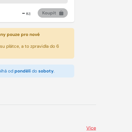
-
Koupit
Kč
eny pouze pro nové
u plátce, a to zpravidla do 6
bíhá od
pondělí
do
soboty
.
Více