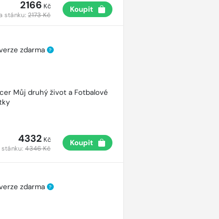
2166
Kč
Koupit
a stánku:
2173 Kč
 verze zdarma
?
cer Můj druhý život a Fotbalové
tky
4332
Kč
Koupit
 stánku:
4346 Kč
 verze zdarma
?