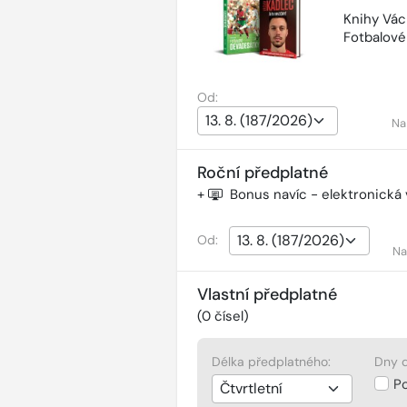
Knihy Vác
Fotbalov
Od:
Na
Roční předplatné
+
Bonus navíc - elektronická
Od:
Na
Vlastní předplatné
(
0
čísel)
Délka předplatného:
Dny d
P