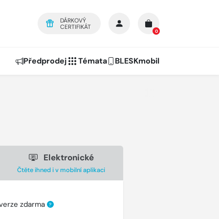
DÁRKOVÝ
CERTIFIKÁT
0
Předprodej
Témata
BLESKmobil
Elektronické
Čtěte ihned i v mobilní aplikaci
 verze zdarma
?