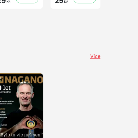
29
29
41
Kč
Kč
Kč
Více