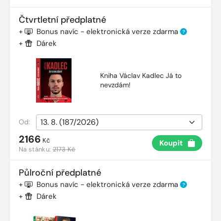
Čtvrtletní předplatné
+
Bonus navíc - elektronická verze zdarma
?
+
Dárek
Kniha Václav Kadlec Já to
nevzdám!
Od:
2166
Kč
Koupit
Na stánku:
2173 Kč
Půlroční předplatné
+
Bonus navíc - elektronická verze zdarma
?
+
Dárek