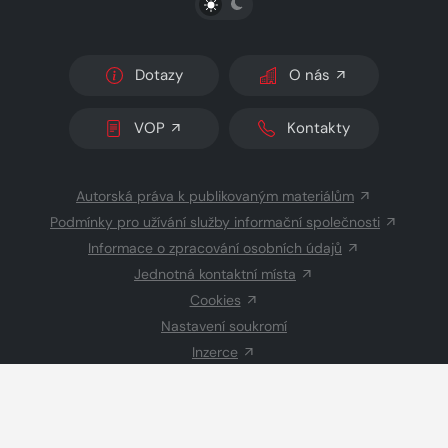
Dotazy
O nás
VOP
Kontakty
Autorská práva k publikovaným materiálům
Podmínky pro užívání služby informační společnosti
Informace o zpracování osobních údajů
Jednotná kontaktní místa
Cookies
Nastavení soukromí
Inzerce
Redakce