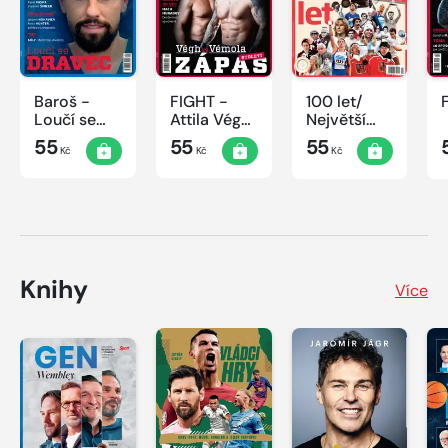
Baroš -
FIGHT -
100 let/
Loučí se
Attila Végh
Největší
dravec
vs. Karlos
okamžiky
55
55
55
Kč
Kč
Kč
Vémola
českého
sportu
Knihy
Více