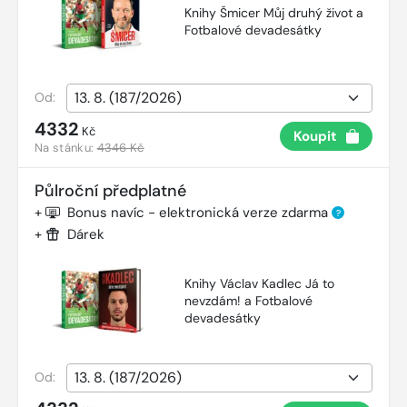
Knihy Šmicer Můj druhý život a
Fotbalové devadesátky
Od:
4332
Kč
Koupit
Na stánku:
4346 Kč
Půlroční předplatné
+
Bonus navíc - elektronická verze zdarma
?
+
Dárek
Knihy Václav Kadlec Já to
nevzdám! a Fotbalové
devadesátky
Od: