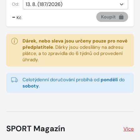
Od:
-
Koupit
Kč
Dárek, nebo sleva jsou určeny pouze pro nové
předplatitele
.
Dárky jsou odesílány na adresu
plátce, a to zpravidla do 6 týdnů od provedení
úhrady.
Celotýdenní doručování probíhá od
pondělí
do
soboty
.
SPORT Magazín
Více