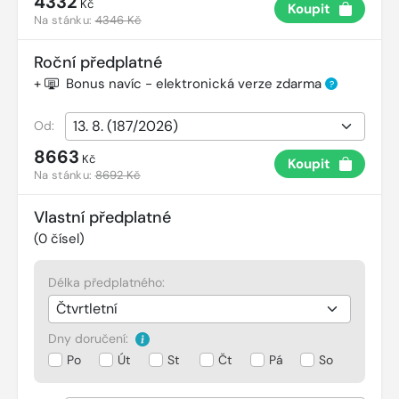
4332
Kč
Koupit
Na stánku:
4346 Kč
Roční předplatné
+
Bonus navíc - elektronická verze zdarma
?
Od:
8663
Kč
Koupit
Na stánku:
8692 Kč
Vlastní předplatné
(
0
čísel)
Délka předplatného:
Dny doručení:
Po
Út
St
Čt
Pá
So