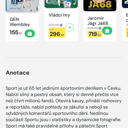
Vládci hry
Jaromír
GEN
Jágr Já68
Wembley
599 Kč
4
899 Kč
od
155
296
719
Kč
Kč
Kč
Anotace
Sport je už 65 let jediným sportovním deníkem v Česku.
Nabízí silný a pestrý obsah, který si denně přečte více
než čtvrt milionů fandů. Otevírá kauzy, přináší rozhovory
a reportáže, nabízí pohledy ze zákulisí a nebojí se
odvážných komentářů sportovního dění. Nedílnou
součástí Sportu jsou i statistiky a dynamické fotografie.
Sport má také pravidelné přílohy a páteční Sport