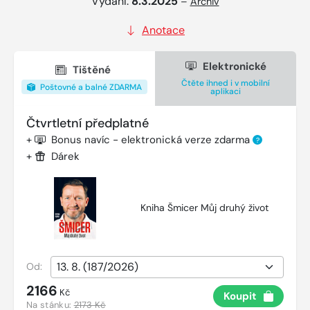
Vydání:
8.3.2025
–
Archiv
Anotace
Elektronické
Tištěné
Čtěte ihned i v mobilní
Poštovné a balné ZDARMA
aplikaci
Čtvrtletní předplatné
+
Bonus navíc - elektronická verze zdarma
?
+
Dárek
Kniha Šmicer Můj druhý život
Od:
2166
Kč
Koupit
Na stánku:
2173 Kč