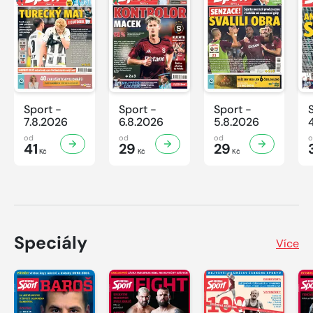
Sport -
Sport -
Sport -
7.8.2026
6.8.2026
5.8.2026
od
od
od
41
29
29
Kč
Kč
Kč
Speciály
Více