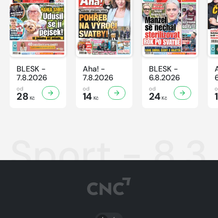
BLESK -
Aha! -
BLESK -
7.8.2026
7.8.2026
6.8.2026
od
od
od
28
14
24
Kč
Kč
Kč
Sport - 8.3
PŘEPNOUT SVĚTLÝ/TMAVÝ REŽIM