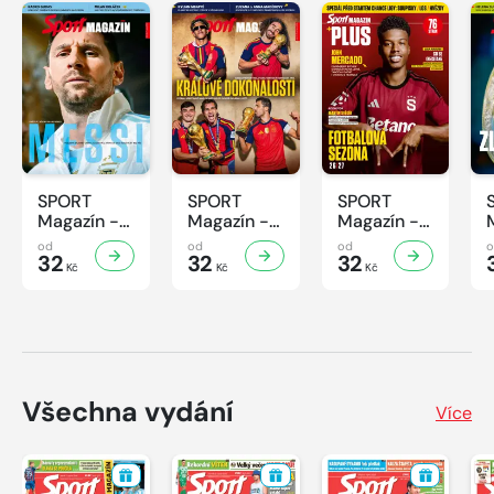
SPORT
SPORT
SPORT
Magazín -
Magazín -
Magazín -
32/2026
31/2026
30/2026
od
od
od
32
32
32
Kč
Kč
Kč
Všechna vydání
Více