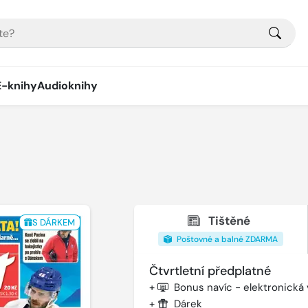
E-knihy
Audioknihy
Tištěné
S DÁRKEM
Poštovné a balné ZDARMA
Čtvrtletní předplatné
+
Bonus navíc - elektronická
+
Dárek