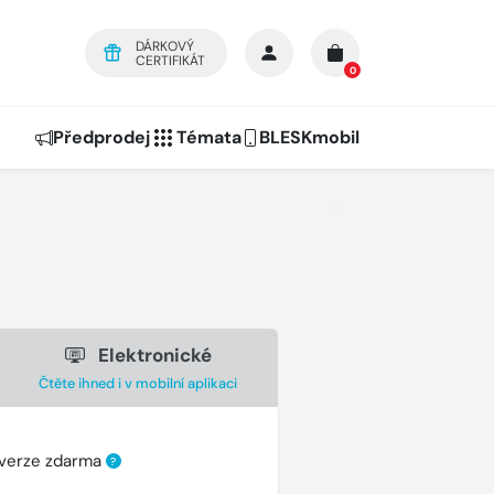
DÁRKOVÝ
CERTIFIKÁT
0
Předprodej
Témata
BLESKmobil
Elektronické
Čtěte ihned i v mobilní aplikaci
 verze zdarma
?