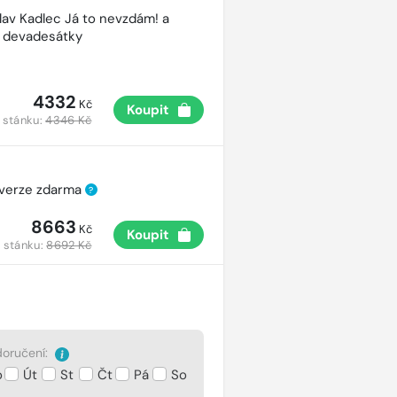
lav Kadlec Já to nevzdám! a
é devadesátky
4332
Kč
Koupit
 stánku:
4346 Kč
 verze zdarma
?
8663
Kč
Koupit
 stánku:
8692 Kč
oručení:
o
Út
St
Čt
Pá
So