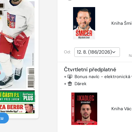
Kniha Šmi
Od:
N
Čtvrtletní předplatné
+
Bonus navíc - elektronická
+
Dárek
Kniha Vác
ku