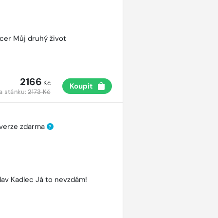
cer Můj druhý život
2166
Kč
Koupit
a stánku:
2173 Kč
 verze zdarma
?
lav Kadlec Já to nevzdám!