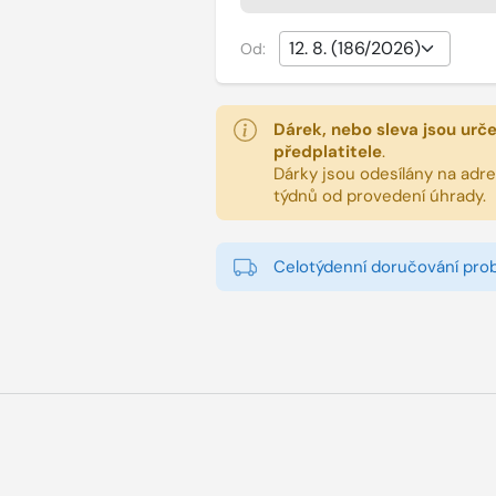
Od:
Dárek, nebo sleva jsou urč
předplatitele
.
Dárky jsou odesílány na adres
týdnů od provedení úhrady.
Celotýdenní doručování pro