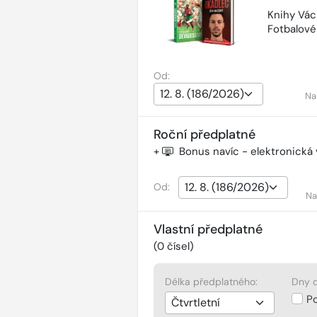
Knihy Vác
Fotbalov
Od:
Na
Roční předplatné
+
Bonus navíc - elektronická
Od:
Na
Vlastní předplatné
(
0
čísel)
Délka předplatného:
Dny d
P