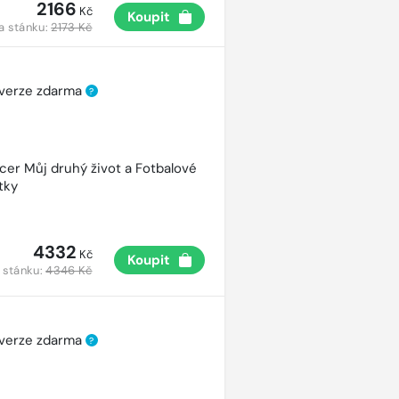
2166
Kč
Koupit
a stánku:
2173 Kč
 verze zdarma
?
cer Můj druhý život a Fotbalové
tky
4332
Kč
Koupit
 stánku:
4346 Kč
 verze zdarma
?