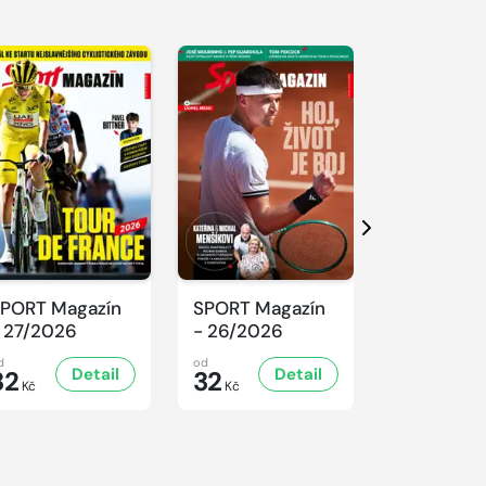
Další
PORT Magazín
SPORT Magazín
SPORT Ma
 27/2026
- 26/2026
- 25/2026
d
od
od
Detail
Detail
D
32
32
32
Kč
Kč
Kč