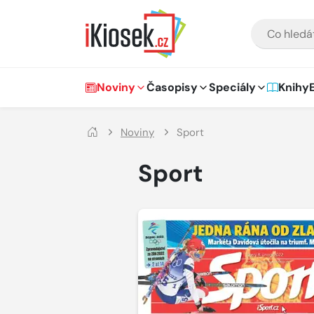
Přejít na hlavní obsah
VYHLEDÁVÁNÍ
Hlavní navigace
Noviny
Časopisy
Speciály
Knihy
Noviny
Sport
Sport