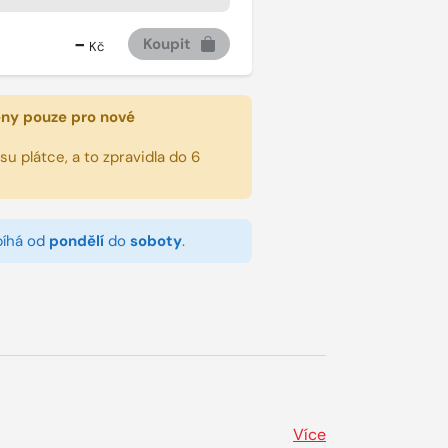
-
Koupit
Kč
eny pouze pro nové
u plátce, a to zpravidla do 6
bíhá od
pondělí
do
soboty
.
Více