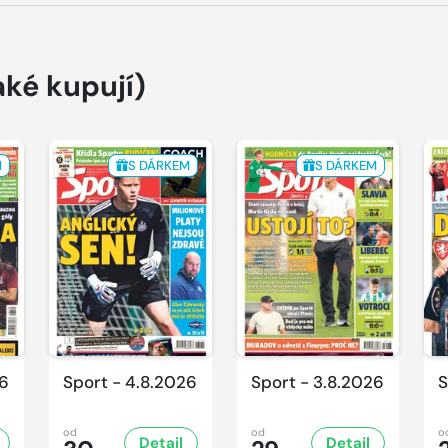
aké kupují)
M
S DÁRKEM
S DÁRKEM
26
Sport - 4.8.2026
Sport - 3.8.2026
S
od
od
o
Detail
Detail