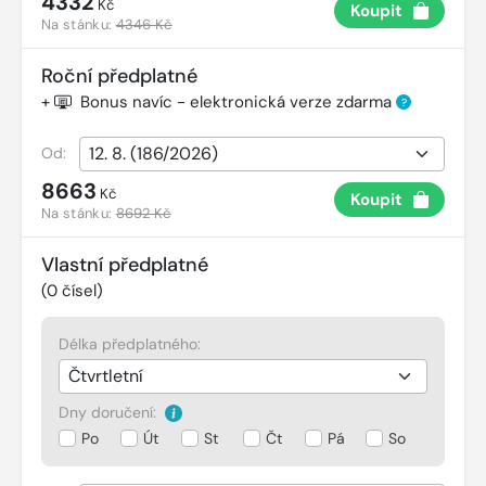
4332
Kč
Koupit
Na stánku:
4346 Kč
Roční předplatné
+
Bonus navíc - elektronická verze zdarma
?
Od:
8663
Kč
Koupit
Na stánku:
8692 Kč
Vlastní předplatné
(
0
čísel)
Délka předplatného:
Dny doručení:
Po
Út
St
Čt
Pá
So