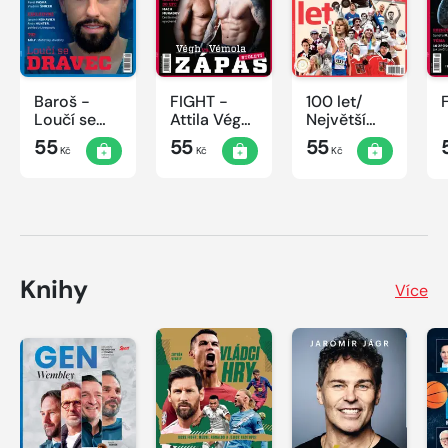
Baroš -
FIGHT -
100 let/
Loučí se
Attila Végh
Největší
dravec
vs. Karlos
okamžiky
55
55
55
Kč
Kč
Kč
Vémola
českého
sportu
Knihy
Více