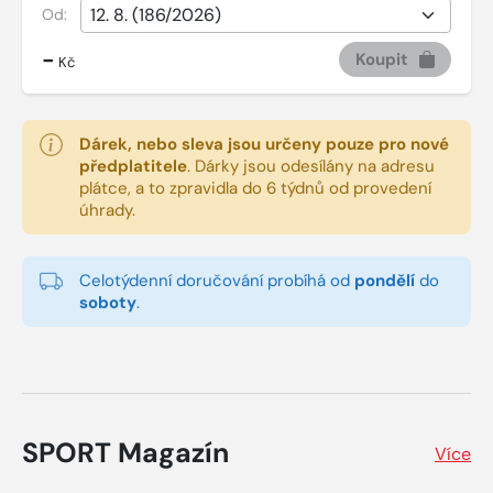
Od:
-
Koupit
Kč
Dárek, nebo sleva jsou určeny pouze pro nové
předplatitele
.
Dárky jsou odesílány na adresu
plátce, a to zpravidla do 6 týdnů od provedení
úhrady.
Celotýdenní doručování probíhá od
pondělí
do
soboty
.
SPORT Magazín
Více