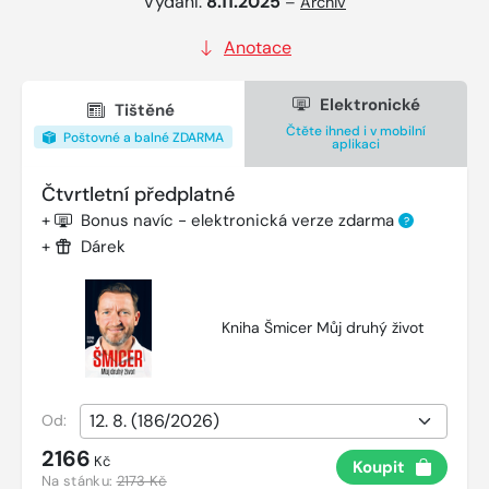
Vydání:
8.11.2025
–
Archiv
Anotace
Elektronické
Tištěné
Čtěte ihned i v mobilní
Poštovné a balné ZDARMA
aplikaci
Čtvrtletní předplatné
+
Bonus navíc - elektronická verze zdarma
?
+
Dárek
Kniha Šmicer Můj druhý život
Od:
2166
Kč
Koupit
Na stánku:
2173 Kč