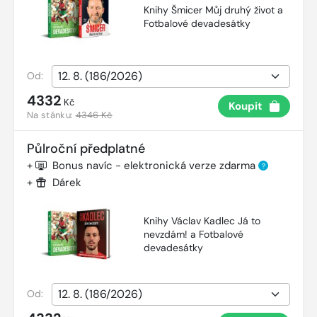
Knihy Šmicer Můj druhý život a
Fotbalové devadesátky
Od:
4332
Kč
Koupit
Na stánku:
4346 Kč
Půlroční předplatné
+
Bonus navíc - elektronická verze zdarma
?
+
Dárek
Knihy Václav Kadlec Já to
nevzdám! a Fotbalové
devadesátky
Od: