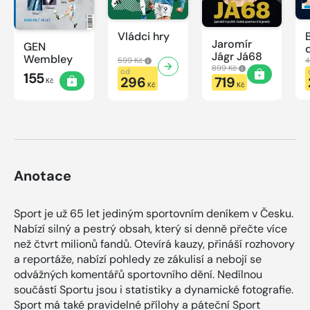
Vládci hry
Jaromír
GEN
Jágr Já68
Wembley
599 Kč
4
899 Kč
od
155
296
719
Kč
Kč
Kč
Anotace
Sport je už 65 let jediným sportovním deníkem v Česku.
Nabízí silný a pestrý obsah, který si denně přečte více
než čtvrt milionů fandů. Otevírá kauzy, přináší rozhovory
a reportáže, nabízí pohledy ze zákulisí a nebojí se
odvážných komentářů sportovního dění. Nedílnou
součástí Sportu jsou i statistiky a dynamické fotografie.
Sport má také pravidelné přílohy a páteční Sport