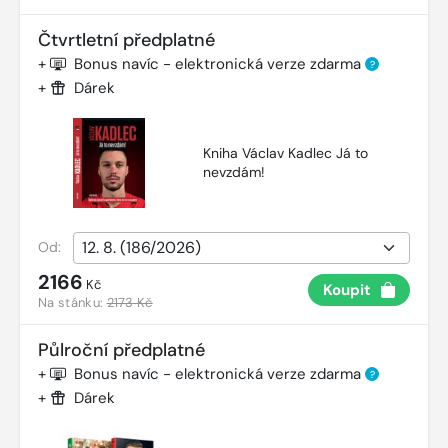
Čtvrtletní předplatné
+
Bonus navíc - elektronická verze zdarma
?
+
Dárek
Kniha Václav Kadlec Já to
nevzdám!
Od:
2166
Kč
Koupit
Na stánku:
2173 Kč
Půlroční předplatné
+
Bonus navíc - elektronická verze zdarma
?
+
Dárek