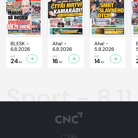
BLESK -
Aha! -
Aha! -
6.8.2026
6.8.2026
5.8.2026
od
od
od
24
16
14
Kč
Kč
Kč
Sport - 8.1
PŘEPNOUT SVĚTLÝ/TMAVÝ REŽIM