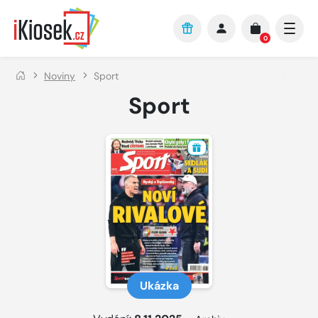
Přejít na hlavní obsah
0
Noviny
Sport
Sport
Ukázka