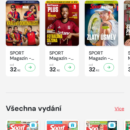
SPORT
SPORT
SPORT
Magazín -
Magazín -
Magazín -
31/2026
30/2026
29/2026
od
od
od
32
32
32
Kč
Kč
Kč
Všechna vydání
Více