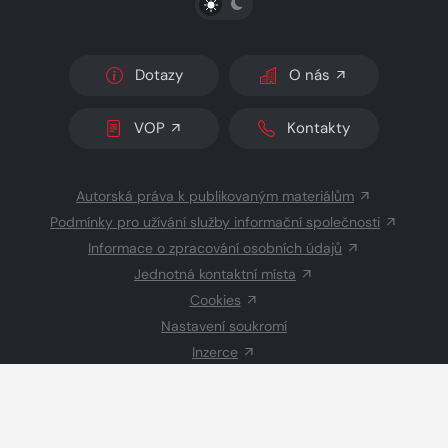
Dotazy
O nás
VOP
Kontakty
Autorská práva k publikovaným materiálům
Podmínky pro užívání služby informační společnosti
Informace o zpracování osobních údajů
Jednotná kontaktní místa
Cookies
Nastavení soukromí
Inzerce
Redakce