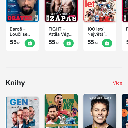
Baroš -
FIGHT -
100 let/
Loučí se
Attila Végh
Největší
dravec
vs. Karlos
okamžiky
55
55
55
Kč
Kč
Kč
Vémola
českého
sportu
Knihy
Více