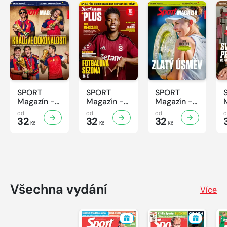
SPORT
SPORT
SPORT
Magazín -
Magazín -
Magazín -
31/2026
30/2026
29/2026
od
od
od
32
32
32
Kč
Kč
Kč
Všechna vydání
Více