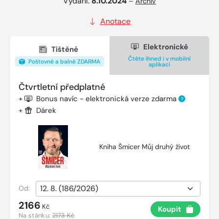
Vydání:
8.10.2024
–
Archiv
Anotace
Elektronické
Tištěné
Čtěte ihned i v mobilní
Poštovné a balné ZDARMA
aplikaci
Čtvrtletní předplatné
+
Bonus navíc - elektronická verze zdarma
?
+
Dárek
Kniha Šmicer Můj druhý život
Od:
2166
Kč
Koupit
Na stánku:
2173 Kč