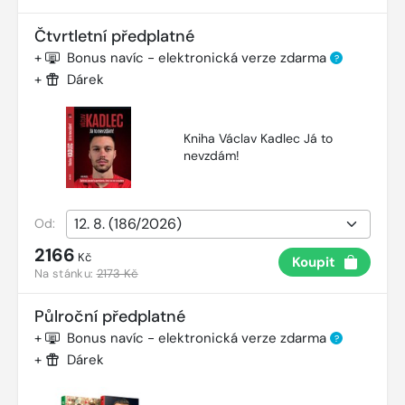
Čtvrtletní předplatné
+
Bonus navíc - elektronická verze zdarma
?
+
Dárek
Kniha Václav Kadlec Já to
nevzdám!
Od:
2166
Kč
Koupit
Na stánku:
2173 Kč
Půlroční předplatné
+
Bonus navíc - elektronická verze zdarma
?
+
Dárek