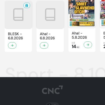
Aha! -
BLESK -
Aha! -
5.8.2026
6.8.2026
6.8.2026
od
14
Kč
Sport - 8.1
PŘEPNOUT SVĚTLÝ/TMAVÝ REŽIM