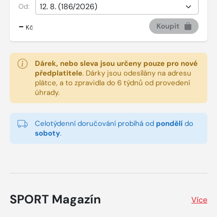
Od:
-
Koupit
Kč
Dárek, nebo sleva jsou určeny pouze pro nové
předplatitele
.
Dárky jsou odesílány na adresu
plátce, a to zpravidla do 6 týdnů od provedení
úhrady.
Celotýdenní doručování probíhá od
pondělí
do
soboty
.
SPORT Magazín
Více