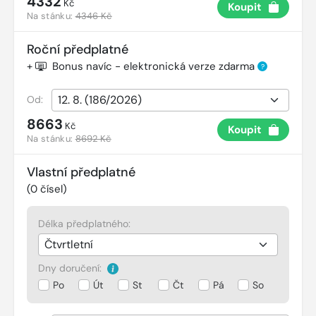
4332
Kč
Koupit
Na stánku:
4346 Kč
Roční předplatné
+
Bonus navíc - elektronická verze zdarma
?
Od:
8663
Kč
Koupit
Na stánku:
8692 Kč
Vlastní předplatné
(
0
čísel)
Délka předplatného:
Dny doručení:
Po
Út
St
Čt
Pá
So