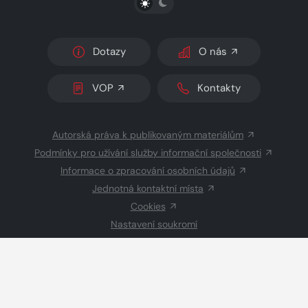
Dotazy
O nás
VOP
Kontakty
Autorská práva k publikovaným materiálům
Podmínky pro užívání služby informační společnosti
Informace o zpracování osobních údajů
Jednotná kontaktní místa
Cookies
Nastavení soukromí
Inzerce
Redakce