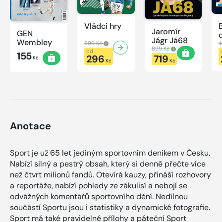
Vládci hry
Jaromír
GEN
Jágr Já68
Wembley
599 Kč
4
899 Kč
od
155
296
719
Kč
Kč
Kč
Anotace
Sport je už 65 let jediným sportovním deníkem v Česku.
Nabízí silný a pestrý obsah, který si denně přečte více
než čtvrt milionů fandů. Otevírá kauzy, přináší rozhovory
a reportáže, nabízí pohledy ze zákulisí a nebojí se
odvážných komentářů sportovního dění. Nedílnou
součástí Sportu jsou i statistiky a dynamické fotografie.
Sport má také pravidelné přílohy a páteční Sport