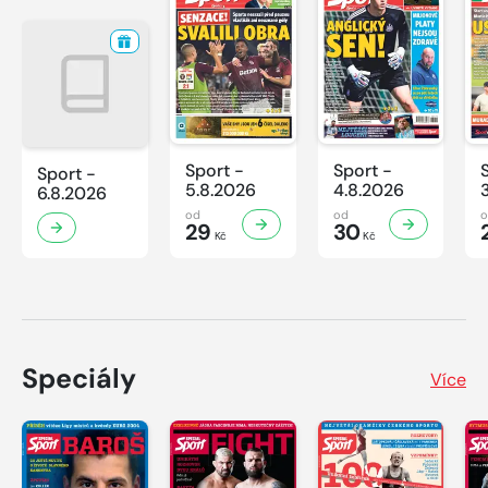
Sport -
Sport -
Sport -
5.8.2026
4.8.2026
6.8.2026
od
od
29
30
Kč
Kč
Speciály
Více