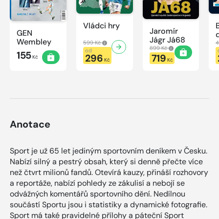
Vládci hry
Jaromír
GEN
Jágr Já68
Wembley
599 Kč
4
899 Kč
od
155
296
719
Kč
Kč
Kč
Anotace
Sport je už 65 let jediným sportovním deníkem v Česku.
Nabízí silný a pestrý obsah, který si denně přečte více
než čtvrt milionů fandů. Otevírá kauzy, přináší rozhovory
a reportáže, nabízí pohledy ze zákulisí a nebojí se
odvážných komentářů sportovního dění. Nedílnou
součástí Sportu jsou i statistiky a dynamické fotografie.
Sport má také pravidelné přílohy a páteční Sport