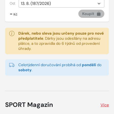
Od:
-
Koupit
Kč
Dárek, nebo sleva jsou určeny pouze pro nové
předplatitele
.
Dárky jsou odesílány na adresu
plátce, a to zpravidla do 6 týdnů od provedení
úhrady.
Celotýdenní doručování probíhá od
pondělí
do
soboty
.
SPORT Magazín
Více