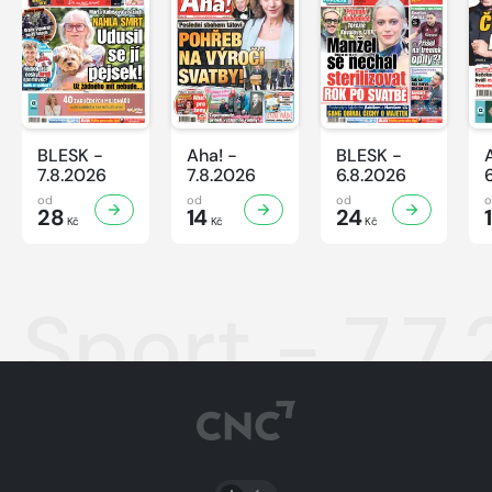
BLESK -
Aha! -
BLESK -
7.8.2026
7.8.2026
6.8.2026
od
od
od
28
14
24
Kč
Kč
Kč
Sport - 7.7
PŘEPNOUT SVĚTLÝ/TMAVÝ REŽIM