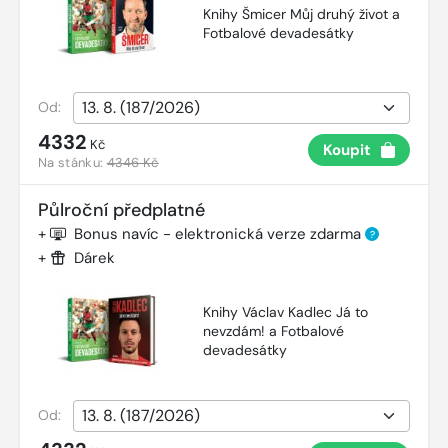
Knihy Šmicer Můj druhý život a
Fotbalové devadesátky
Od:
4332
Kč
Koupit
Na stánku:
4346 Kč
Půlroční předplatné
+
Bonus navíc - elektronická verze zdarma
?
+
Dárek
Knihy Václav Kadlec Já to
nevzdám! a Fotbalové
devadesátky
Od: