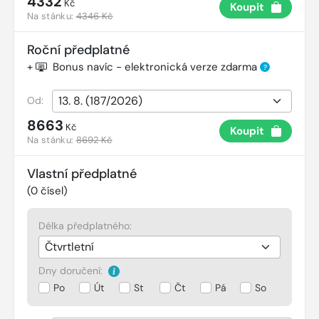
4332
Kč
Koupit
Na stánku:
4346 Kč
Roční předplatné
+
Bonus navíc - elektronická verze zdarma
?
Od:
8663
Kč
Koupit
Na stánku:
8692 Kč
Vlastní předplatné
(
0
čísel)
Délka předplatného:
Dny doručení:
Po
Út
St
Čt
Pá
So