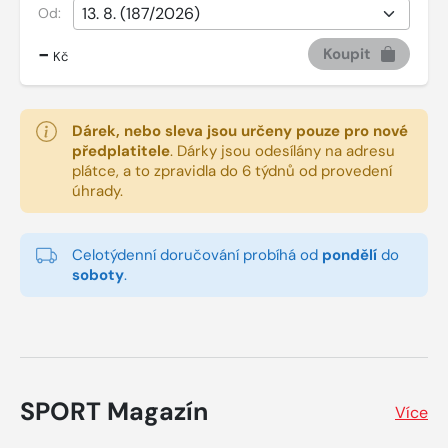
Od:
-
Koupit
Kč
Dárek, nebo sleva jsou určeny pouze pro nové
předplatitele
.
Dárky jsou odesílány na adresu
plátce, a to zpravidla do 6 týdnů od provedení
úhrady.
Celotýdenní doručování probíhá od
pondělí
do
soboty
.
SPORT Magazín
Více