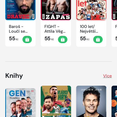
Baroš -
FIGHT -
100 let/
Loučí se
Attila Végh
Největší
dravec
vs. Karlos
okamžiky
55
55
55
Kč
Kč
Kč
Vémola
českého
sportu
Knihy
Více