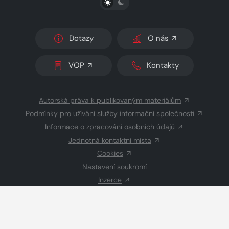
Dotazy
O nás
VOP
Kontakty
Autorská práva k publikovaným materiálům
Podmínky pro užívání služby informační společnosti
Informace o zpracování osobních údajů
Jednotná kontaktní místa
Cookies
Nastavení soukromí
Inzerce
Redakce