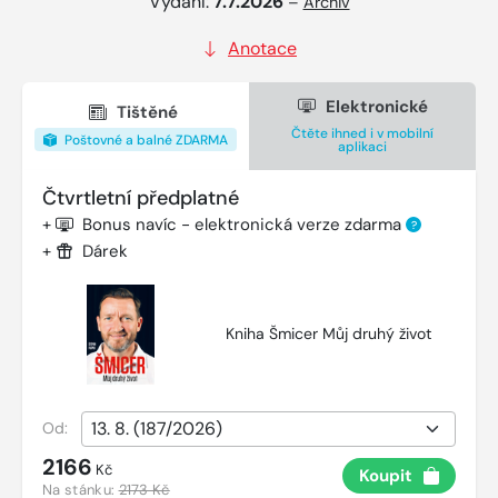
Vydání:
7.7.2026
–
Archiv
Anotace
Elektronické
Tištěné
Čtěte ihned i v mobilní
Poštovné a balné ZDARMA
aplikaci
Čtvrtletní předplatné
+
Bonus navíc - elektronická verze zdarma
?
+
Dárek
Kniha Šmicer Můj druhý život
Od:
2166
Kč
Koupit
Na stánku:
2173 Kč