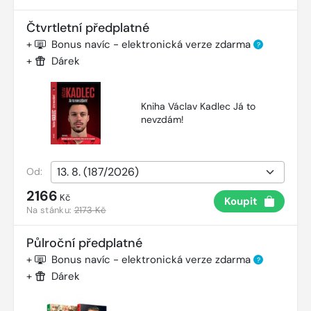
Čtvrtletní předplatné
+
Bonus navíc - elektronická verze zdarma
?
+
Dárek
Kniha Václav Kadlec Já to
nevzdám!
Od:
2166
Kč
Koupit
Na stánku:
2173 Kč
Půlroční předplatné
+
Bonus navíc - elektronická verze zdarma
?
+
Dárek