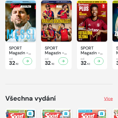
SPORT
SPORT
SPORT
Magazín -
Magazín -
Magazín -
32/2026
31/2026
30/2026
od
od
od
32
32
32
Kč
Kč
Kč
Všechna vydání
Více