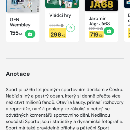
Vládci hry
Jaromír
GEN
Jágr Já68
Wembley
599 Kč
4
899 Kč
od
155
296
719
Kč
Kč
Kč
Anotace
Sport je už 65 let jediným sportovním deníkem v Česku.
Nabízí silný a pestrý obsah, který si denně přečte více
než čtvrt milionů fandů. Otevírá kauzy, přináší rozhovory
a reportáže, nabízí pohledy ze zákulisí a nebojí se
odvážných komentářů sportovního dění. Nedílnou
součástí Sportu jsou i statistiky a dynamické fotografie.
Sport má také pravidelné přílohy a páteční Sport