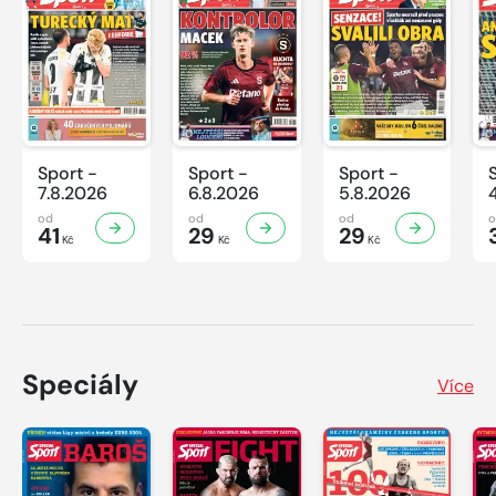
Sport -
Sport -
Sport -
7.8.2026
6.8.2026
5.8.2026
od
od
od
41
29
29
Kč
Kč
Kč
Speciály
Více