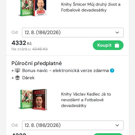
Knihy Šmicer Můj druhý život a
Fotbalové devadesátky
Od:
4332
Kč
Koupit
Na stánku:
4346 Kč
Půlroční předplatné
+
Bonus navíc - elektronická verze zdarma
?
+
Dárek
Knihy Václav Kadlec Já to
nevzdám! a Fotbalové
devadesátky
Od: