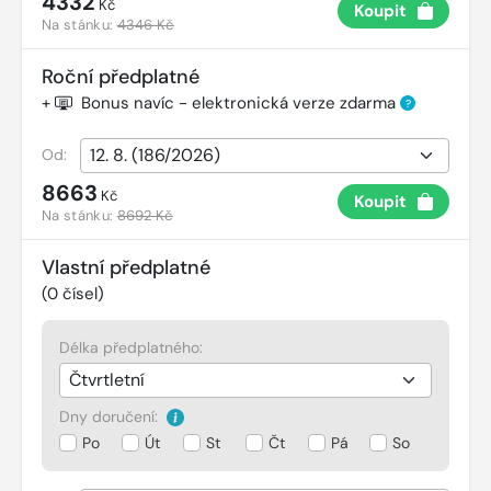
4332
Kč
Koupit
Na stánku:
4346 Kč
Roční předplatné
+
Bonus navíc - elektronická verze zdarma
?
Od:
8663
Kč
Koupit
Na stánku:
8692 Kč
Vlastní předplatné
(
0
čísel)
Délka předplatného:
Dny doručení:
Po
Út
St
Čt
Pá
So