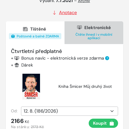
Vydání:
7.7.2021
–
Archiv
Anotace
Elektronické
Tištěné
Čtěte ihned i v mobilní
Poštovné a balné ZDARMA
aplikaci
Čtvrtletní předplatné
+
Bonus navíc - elektronická verze zdarma
?
+
Dárek
Kniha Šmicer Můj druhý život
Od:
2166
Kč
Koupit
Na stánku:
2173 Kč