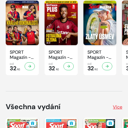
SPORT
SPORT
SPORT
Magazín -
Magazín -
Magazín -
31/2026
30/2026
29/2026
od
od
od
32
32
32
Kč
Kč
Kč
Všechna vydání
Více