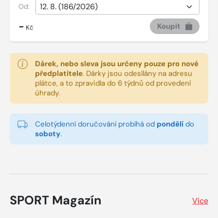
Od:
-
Koupit
Kč
Dárek, nebo sleva jsou určeny pouze pro nové
předplatitele
.
Dárky jsou odesílány na adresu
plátce, a to zpravidla do 6 týdnů od provedení
úhrady.
Celotýdenní doručování probíhá od
pondělí
do
soboty
.
SPORT Magazín
Více