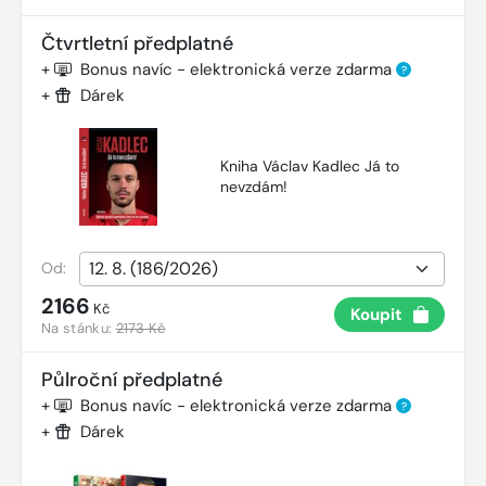
Čtvrtletní předplatné
+
Bonus navíc - elektronická verze zdarma
?
+
Dárek
Kniha Václav Kadlec Já to
nevzdám!
Od:
2166
Kč
Koupit
Na stánku:
2173 Kč
Půlroční předplatné
+
Bonus navíc - elektronická verze zdarma
?
+
Dárek