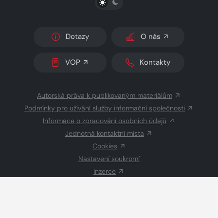
Dotazy
O nás
VOP
Kontakty
Autorská práva k publikovaným materiálům
Podmínky pro užívání služby informační společnosti
Informace o zpracování osobních údajů
Jednotná kontaktní místa
Cookies
Nastavení soukromí
Inzerce
Redakce