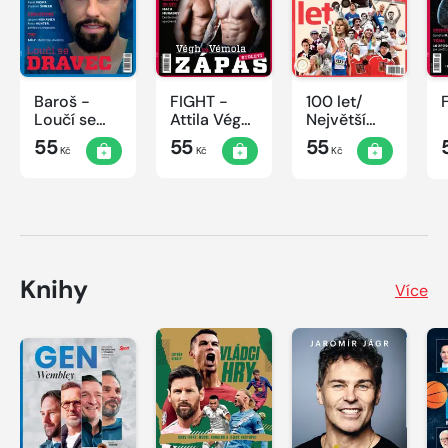
Baroš -
FIGHT -
100 let/
Loučí se
Attila Végh
Největší
dravec
vs. Karlos
okamžiky
55
55
55
Kč
Kč
Kč
Vémola
českého
sportu
Knihy
Více