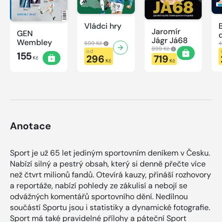
Vládci hry
Jaromír
GEN
Jágr Já68
Wembley
599 Kč
4
899 Kč
od
155
296
719
Kč
Kč
Kč
Anotace
Sport je už 65 let jediným sportovním deníkem v Česku.
Nabízí silný a pestrý obsah, který si denně přečte více
než čtvrt milionů fandů. Otevírá kauzy, přináší rozhovory
a reportáže, nabízí pohledy ze zákulisí a nebojí se
odvážných komentářů sportovního dění. Nedílnou
součástí Sportu jsou i statistiky a dynamické fotografie.
Sport má také pravidelné přílohy a páteční Sport