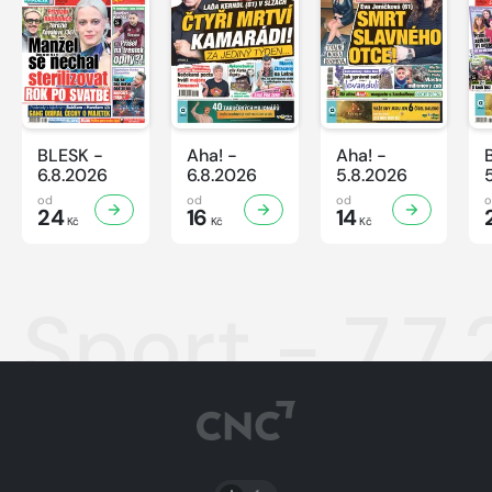
BLESK -
Aha! -
Aha! -
6.8.2026
6.8.2026
5.8.2026
od
od
od
24
16
14
Kč
Kč
Kč
Sport - 7.7
PŘEPNOUT SVĚTLÝ/TMAVÝ REŽIM