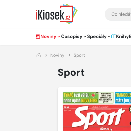
Přejít na hlavní obsah
VYHLEDÁVÁNÍ
Hlavní navigace
Noviny
Časopisy
Speciály
Knihy
Noviny
Sport
Sport