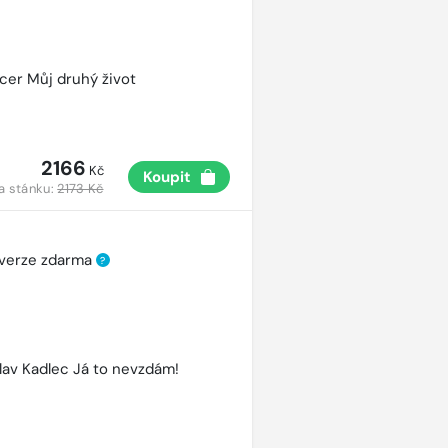
cer Můj druhý život
2166
Kč
Koupit
a stánku:
2173 Kč
 verze zdarma
?
lav Kadlec Já to nevzdám!