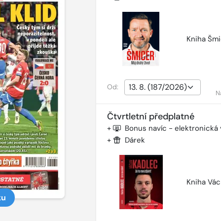
Kniha Šmi
Od:
N
Čtvrtletní předplatné
+
Bonus navíc - elektronická
+
Dárek
Kniha Vác
ku