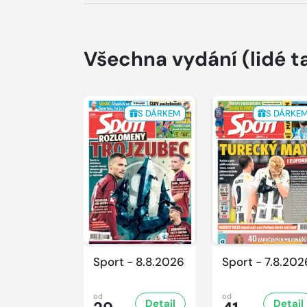
Všechna vydání
(lidé t
S DÁRKEM
S DÁRKE
Sport - 8.8.2026
Sport - 7.8.202
od
od
Detail
Detail