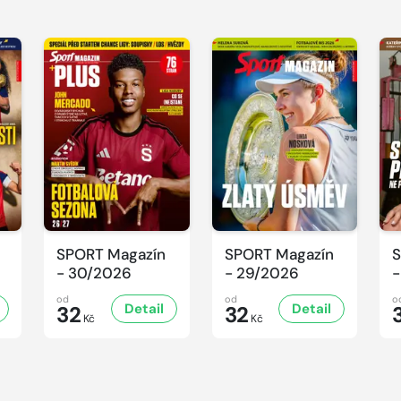
SPORT Magazín
SPORT Magazín
S
- 30/2026
- 29/2026
-
od
od
o
Detail
Detail
32
32
Kč
Kč