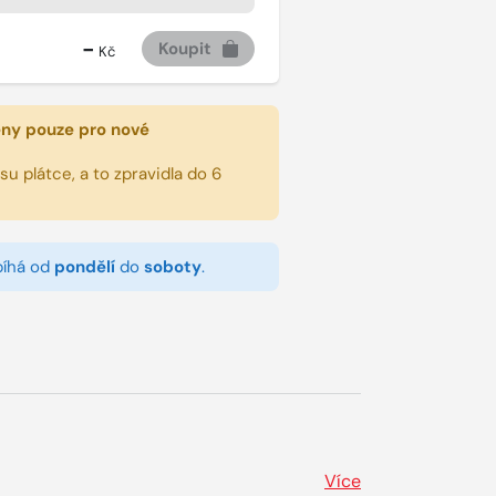
-
Koupit
Kč
eny pouze pro nové
u plátce, a to zpravidla do 6
bíhá od
pondělí
do
soboty
.
Více