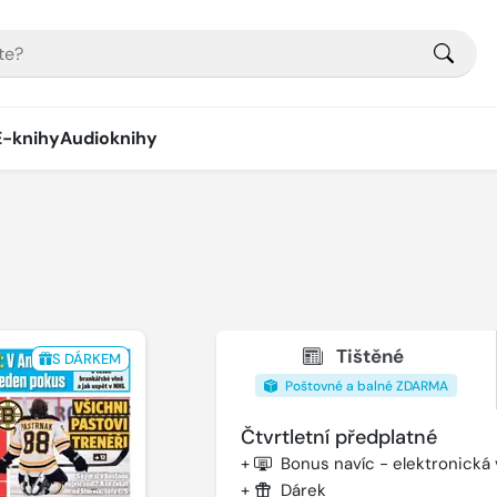
E-knihy
Audioknihy
Tištěné
S DÁRKEM
Poštovné a balné ZDARMA
Čtvrtletní předplatné
+
Bonus navíc - elektronická
+
Dárek