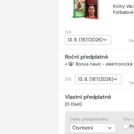
Knihy Vác
Fotbalov
Od:
Na
Roční předplatné
+
Bonus navíc - elektronická
Od:
Na
Vlastní předplatné
(
0
čísel)
Délka předplatného:
Dny d
P