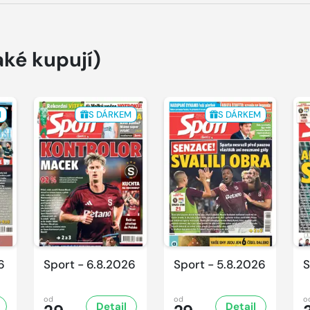
aké kupují)
M
S DÁRKEM
S DÁRKEM
6
Sport - 6.8.2026
Sport - 5.8.2026
S
od
od
o
Detail
Detail