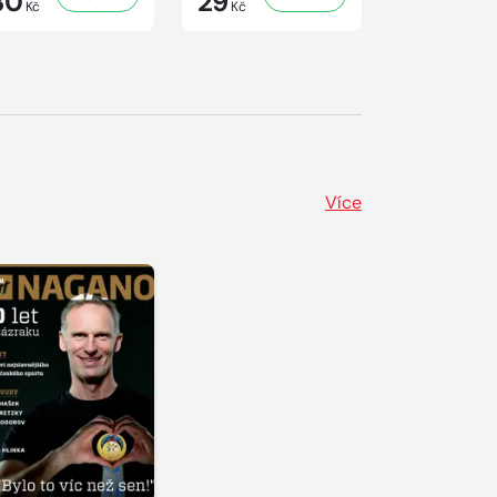
30
29
29
Kč
Kč
Kč
Více