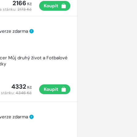
2166
Kč
Koupit
a stánku:
2173 Kč
 verze zdarma
?
cer Můj druhý život a Fotbalové
tky
4332
Kč
Koupit
 stánku:
4346 Kč
 verze zdarma
?