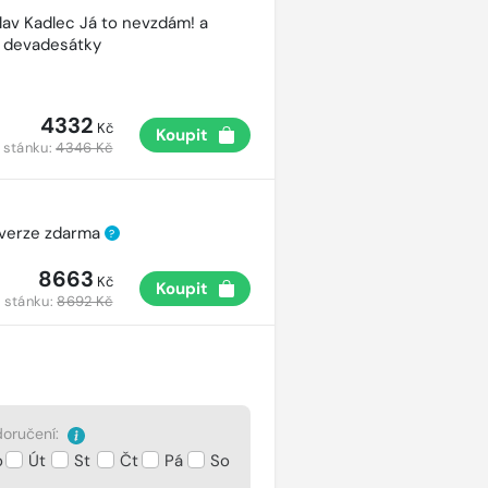
lav Kadlec Já to nevzdám! a
é devadesátky
4332
Kč
Koupit
 stánku:
4346 Kč
 verze zdarma
?
8663
Kč
Koupit
 stánku:
8692 Kč
oručení:
o
Út
St
Čt
Pá
So