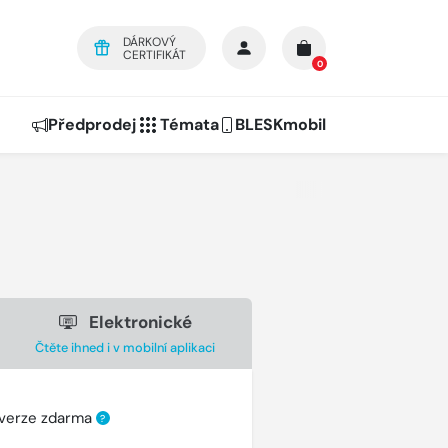
DÁRKOVÝ
CERTIFIKÁT
0
Předprodej
Témata
BLESKmobil
Elektronické
Čtěte ihned i v mobilní aplikaci
 verze zdarma
?