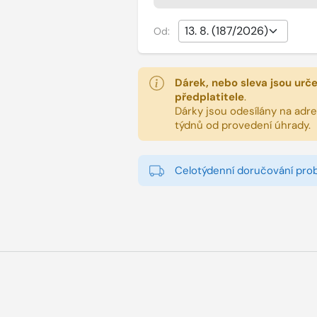
Od:
Dárek, nebo sleva jsou urč
předplatitele
.
Dárky jsou odesílány na adres
týdnů od provedení úhrady.
Celotýdenní doručování pro