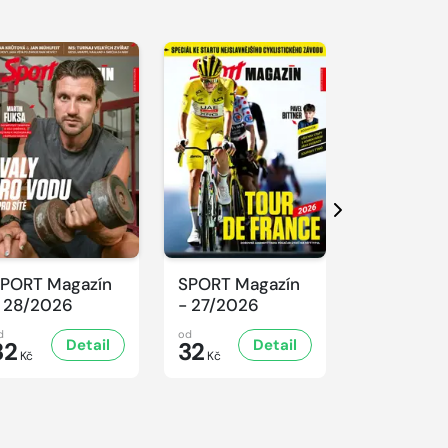
Další
PORT Magazín
SPORT Magazín
SPORT Ma
 28/2026
- 27/2026
- 26/2026
d
od
od
Detail
Detail
D
32
32
32
Kč
Kč
Kč