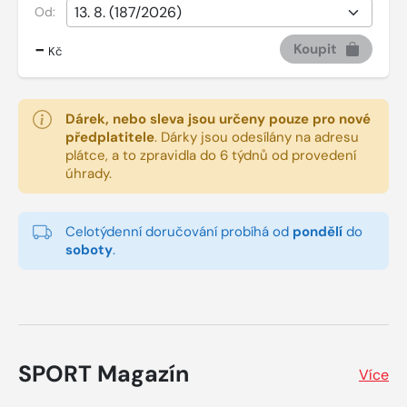
Od:
-
Koupit
Kč
Dárek, nebo sleva jsou určeny pouze pro nové
předplatitele
.
Dárky jsou odesílány na adresu
plátce, a to zpravidla do 6 týdnů od provedení
úhrady.
Celotýdenní doručování probíhá od
pondělí
do
soboty
.
SPORT Magazín
Více