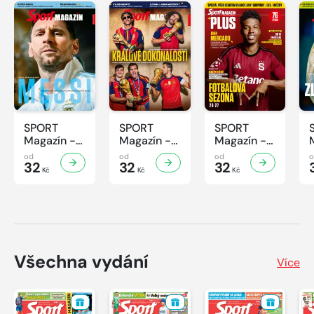
SPORT
SPORT
SPORT
Magazín -
Magazín -
Magazín -
32/2026
31/2026
30/2026
od
od
od
32
32
32
Kč
Kč
Kč
Všechna vydání
Více