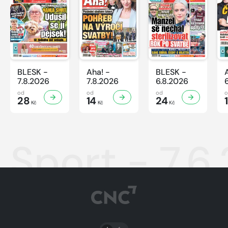
BLESK -
Aha! -
BLESK -
7.8.2026
7.8.2026
6.8.2026
od
od
od
28
14
24
Kč
Kč
Kč
Sport - 7.6
PŘEPNOUT SVĚTLÝ/TMAVÝ REŽIM