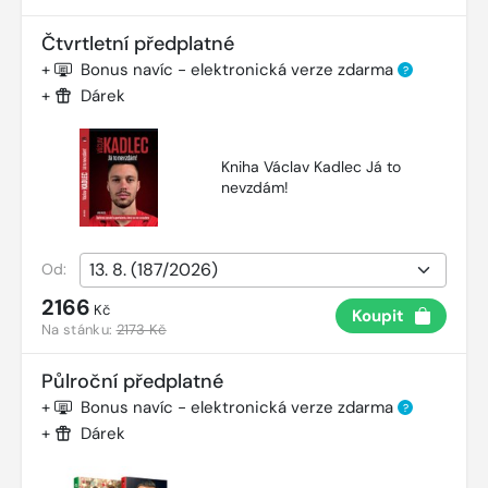
Čtvrtletní předplatné
+
Bonus navíc - elektronická verze zdarma
?
+
Dárek
Kniha Václav Kadlec Já to
nevzdám!
Od:
2166
Kč
Koupit
Na stánku:
2173 Kč
Půlroční předplatné
+
Bonus navíc - elektronická verze zdarma
?
+
Dárek