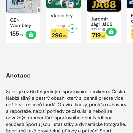
Vládci hry
Jaromír
GEN
Jágr Já68
Wembley
599 Kč
4
899 Kč
od
155
296
719
Kč
Kč
Kč
Anotace
Sport je už 65 let jediným sportovním deníkem v Česku.
Nabízí silný a pestrý obsah, který si denně přečte více
než čtvrt milionů fandů. Otevírá kauzy, přináší rozhovory
a reportáže, nabízí pohledy ze zákulisí a nebojí se
odvážných komentářů sportovního dění. Nedílnou
součástí Sportu jsou i statistiky a dynamické fotografie.
Sport má také pravidelné přílohy a páteční Sport