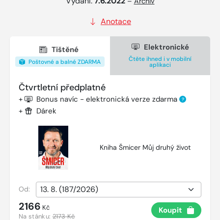
Vydání:
7.6.2022
–
Archiv
Anotace
Elektronické
Tištěné
Čtěte ihned i v mobilní
Poštovné a balné ZDARMA
aplikaci
Čtvrtletní předplatné
+
Bonus navíc - elektronická verze zdarma
?
+
Dárek
Kniha Šmicer Můj druhý život
Od:
2166
Kč
Koupit
Na stánku:
2173 Kč