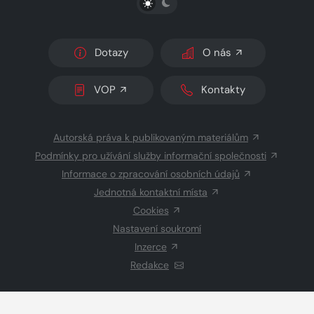
Dotazy
O nás
VOP
Kontakty
Autorská práva k publikovaným materiálům
Podmínky pro užívání služby informační společnosti
Informace o zpracování osobních údajů
Jednotná kontaktní místa
Cookies
Nastavení soukromí
Inzerce
Redakce