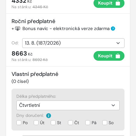
4332
Kč
Koupit
Na stánku:
4346 Kč
Roční předplatné
+
Bonus navíc - elektronická verze zdarma
?
Od:
8663
Kč
Koupit
Na stánku:
8692 Kč
Vlastní předplatné
(
0
čísel)
Délka předplatného:
Dny doručení:
Po
Út
St
Čt
Pá
So