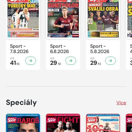
Sport -
Sport -
Sport -
7.8.2026
6.8.2026
5.8.2026
od
od
od
41
29
29
Kč
Kč
Kč
Speciály
Více