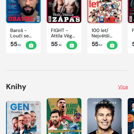
Baroš -
FIGHT -
100 let/
Loučí se
Attila Végh
Největší
dravec
vs. Karlos
okamžiky
55
55
55
Kč
Kč
Kč
Vémola
českého
sportu
Knihy
Více