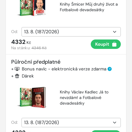
Knihy Šmicer Můj druhý život a
Fotbalové devadesátky
Od:
4332
Kč
Koupit
Na stánku:
4346 Kč
Půlroční předplatné
+
Bonus navíc - elektronická verze zdarma
?
+
Dárek
Knihy Václav Kadlec Já to
nevzdám! a Fotbalové
devadesátky
Od: