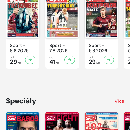
Sport -
Sport -
Sport -
8.8.2026
7.8.2026
6.8.2026
od
od
od
29
41
29
Kč
Kč
Kč
Speciály
Více