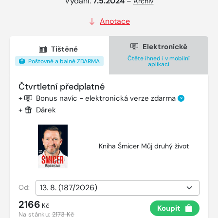
Vydání:
7.5.2024
–
Archiv
Anotace
Elektronické
Tištěné
Čtěte ihned i v mobilní
Poštovné a balné ZDARMA
aplikaci
Čtvrtletní předplatné
+
Bonus navíc - elektronická verze zdarma
?
+
Dárek
Kniha Šmicer Můj druhý život
Od:
2166
Kč
Koupit
Na stánku:
2173 Kč