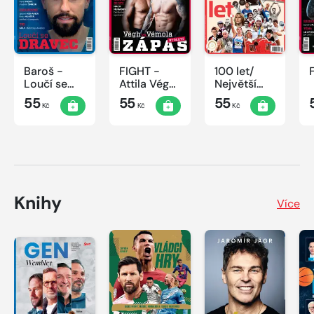
Baroš -
FIGHT -
100 let/
Loučí se
Attila Végh
Největší
dravec
vs. Karlos
okamžiky
55
55
55
Kč
Kč
Kč
Vémola
českého
sportu
Knihy
Více