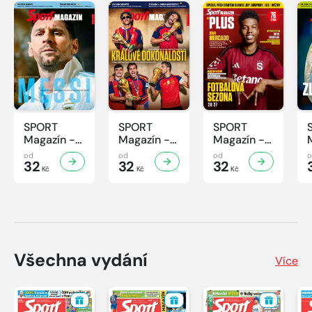
SPORT
SPORT
SPORT
Magazín -
Magazín -
Magazín -
32/2026
31/2026
30/2026
od
od
od
32
32
32
Kč
Kč
Kč
Všechna vydání
Více