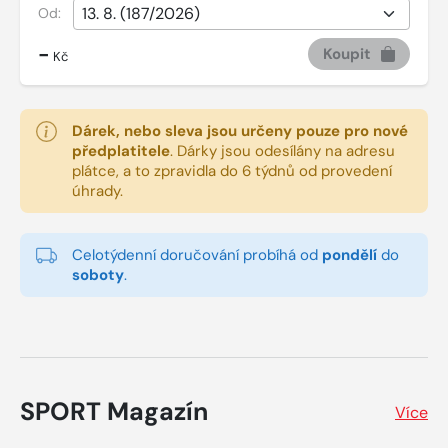
Od:
-
Koupit
Kč
Dárek, nebo sleva jsou určeny pouze pro nové
předplatitele
.
Dárky jsou odesílány na adresu
plátce, a to zpravidla do 6 týdnů od provedení
úhrady.
Celotýdenní doručování probíhá od
pondělí
do
soboty
.
SPORT Magazín
Více