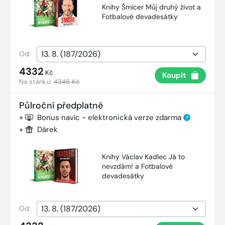
Knihy Šmicer Můj druhý život a
Fotbalové devadesátky
Od:
4332
Kč
Koupit
Na stánku:
4346 Kč
Půlroční předplatné
+
Bonus navíc - elektronická verze zdarma
?
+
Dárek
Knihy Václav Kadlec Já to
nevzdám! a Fotbalové
devadesátky
Od: