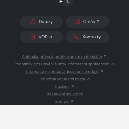
Dotazy
O nás
VOP
Kontakty
Autorská práva k publikovaným materiálům
Podmínky pro užívání služby informační společnosti
Informace o zpracování osobních údajů
Jednotná kontaktní místa
Cookies
Nastavení soukromí
Inzerce
Redakce