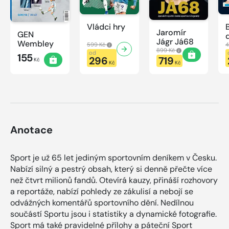
Vládci hry
Jaromír
GEN
Jágr Já68
Wembley
599 Kč
4
899 Kč
od
155
296
719
Kč
Kč
Kč
Anotace
Sport je už 65 let jediným sportovním deníkem v Česku.
Nabízí silný a pestrý obsah, který si denně přečte více
než čtvrt milionů fandů. Otevírá kauzy, přináší rozhovory
a reportáže, nabízí pohledy ze zákulisí a nebojí se
odvážných komentářů sportovního dění. Nedílnou
součástí Sportu jsou i statistiky a dynamické fotografie.
Sport má také pravidelné přílohy a páteční Sport