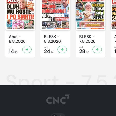
Aha! -
BLESK -
BLESK -
8.8.2026
8.8.2026
7.8.2026
od
od
od
14
24
28
Kč
Kč
Kč
Sport - 7.5
PŘEPNOUT SVĚTLÝ/TMAVÝ REŽIM