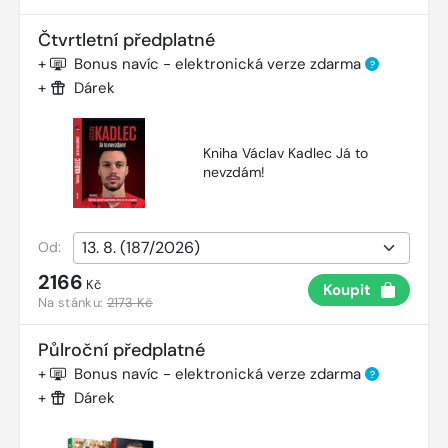
Čtvrtletní předplatné
+
Bonus navíc - elektronická verze zdarma
?
+
Dárek
Kniha Václav Kadlec Já to
nevzdám!
Od:
2166
Kč
Koupit
Na stánku:
2173 Kč
Půlroční předplatné
+
Bonus navíc - elektronická verze zdarma
?
+
Dárek