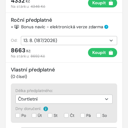
4332
Kč
Koupit
Na stánku:
4346 Kč
Roční předplatné
+
Bonus navíc - elektronická verze zdarma
?
Od:
8663
Kč
Koupit
Na stánku:
8692 Kč
Vlastní předplatné
(
0
čísel)
Délka předplatného:
Dny doručení:
Po
Út
St
Čt
Pá
So