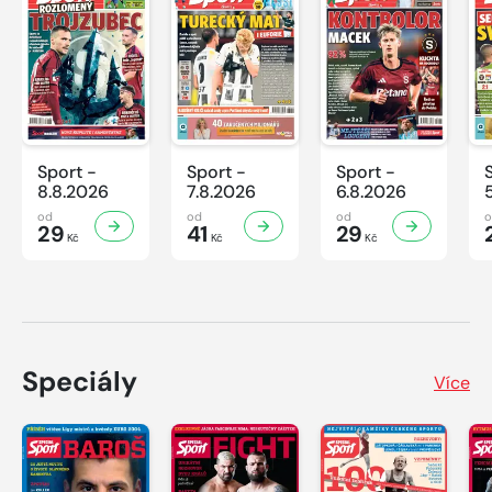
Sport -
Sport -
Sport -
8.8.2026
7.8.2026
6.8.2026
od
od
od
29
41
29
Kč
Kč
Kč
Speciály
Více