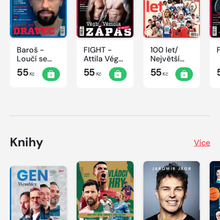
Baroš -
FIGHT -
100 let/
Loučí se
Attila Végh
Největší
dravec
vs. Karlos
okamžiky
55
55
55
Kč
Kč
Kč
Vémola
českého
sportu
Knihy
Více