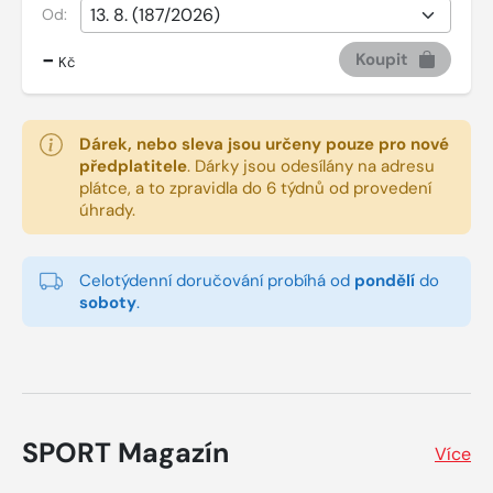
Od:
-
Koupit
Kč
Dárek, nebo sleva jsou určeny pouze pro nové
předplatitele
.
Dárky jsou odesílány na adresu
plátce, a to zpravidla do 6 týdnů od provedení
úhrady.
Celotýdenní doručování probíhá od
pondělí
do
soboty
.
SPORT Magazín
Více