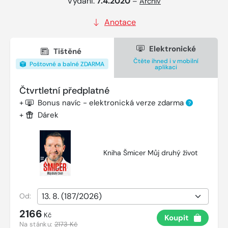
Vydání:
7.4.2020
–
Archiv
Anotace
Elektronické
Tištěné
Čtěte ihned i v mobilní
Poštovné a balné ZDARMA
aplikaci
Čtvrtletní předplatné
+
Bonus navíc - elektronická verze zdarma
?
+
Dárek
Kniha Šmicer Můj druhý život
Od:
2166
Kč
Koupit
Na stánku:
2173 Kč