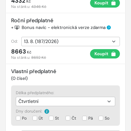
4332
Kč
Koupit
Na stánku:
4346 Kč
Roční předplatné
+
Bonus navíc - elektronická verze zdarma
?
Od:
8663
Kč
Koupit
Na stánku:
8692 Kč
Vlastní předplatné
(
0
čísel)
Délka předplatného:
Dny doručení:
Po
Út
St
Čt
Pá
So