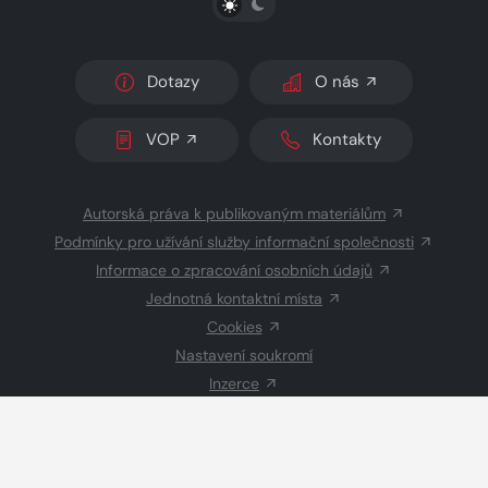
Dotazy
O nás
VOP
Kontakty
Autorská práva k publikovaným materiálům
Podmínky pro užívání služby informační společnosti
Informace o zpracování osobních údajů
Jednotná kontaktní místa
Cookies
Nastavení soukromí
Inzerce
Redakce