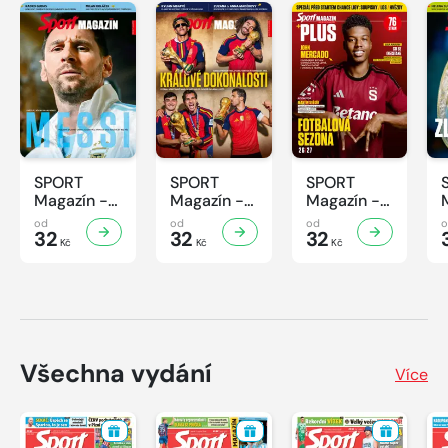
SPORT
SPORT
SPORT
Magazín -
Magazín -
Magazín -
32/2026
31/2026
30/2026
od
od
od
32
32
32
Kč
Kč
Kč
Všechna vydání
Více