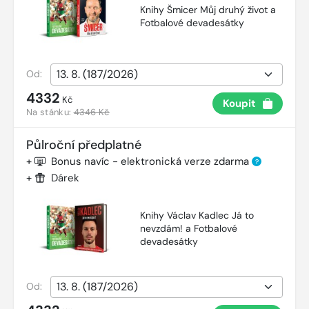
Knihy Šmicer Můj druhý život a
Fotbalové devadesátky
Od:
4332
Kč
Koupit
Na stánku:
4346 Kč
Půlroční předplatné
+
Bonus navíc - elektronická verze zdarma
?
+
Dárek
Knihy Václav Kadlec Já to
nevzdám! a Fotbalové
devadesátky
Od: