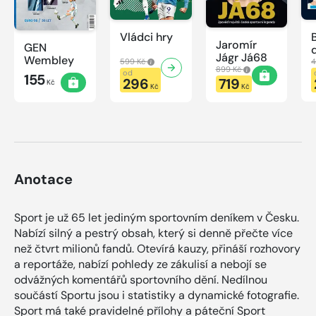
Vládci hry
Jaromír
GEN
Jágr Já68
Wembley
599 Kč
4
899 Kč
od
155
296
719
Kč
Kč
Kč
Anotace
Sport je už 65 let jediným sportovním deníkem v Česku.
Nabízí silný a pestrý obsah, který si denně přečte více
než čtvrt milionů fandů. Otevírá kauzy, přináší rozhovory
a reportáže, nabízí pohledy ze zákulisí a nebojí se
odvážných komentářů sportovního dění. Nedílnou
součástí Sportu jsou i statistiky a dynamické fotografie.
Sport má také pravidelné přílohy a páteční Sport