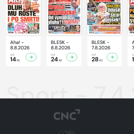
Aha! -
BLESK -
BLESK -
8.8.2026
8.8.2026
7.8.2026
od
od
od
14
24
28
Kč
Kč
Kč
Sport - 7.4
PŘEPNOUT SVĚTLÝ/TMAVÝ REŽIM