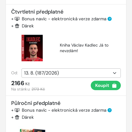
Čtvrtletní předplatné
+
Bonus navíc - elektronická verze zdarma
?
+
Dárek
Kniha Václav Kadlec Já to
nevzdám!
Od:
2166
Kč
Koupit
Na stánku:
2173 Kč
Půlroční předplatné
+
Bonus navíc - elektronická verze zdarma
?
+
Dárek