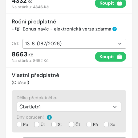
4332
Kč
Koupit
Na stánku:
4346 Kč
Roční předplatné
+
Bonus navíc - elektronická verze zdarma
?
Od:
8663
Kč
Koupit
Na stánku:
8692 Kč
Vlastní předplatné
(
0
čísel)
Délka předplatného:
Dny doručení:
Po
Út
St
Čt
Pá
So