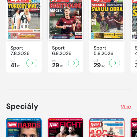
Sport -
Sport -
Sport -
7.8.2026
6.8.2026
5.8.2026
od
od
od
41
29
29
Kč
Kč
Kč
Speciály
Více