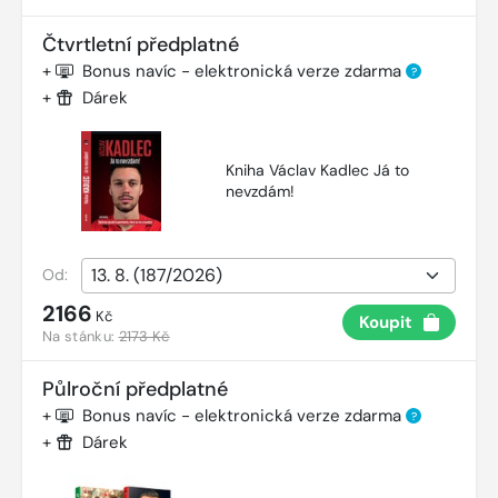
Čtvrtletní předplatné
+
Bonus navíc - elektronická verze zdarma
?
+
Dárek
Kniha Václav Kadlec Já to
nevzdám!
Od:
2166
Kč
Koupit
Na stánku:
2173 Kč
Půlroční předplatné
+
Bonus navíc - elektronická verze zdarma
?
+
Dárek