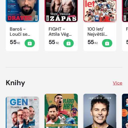
Baroš -
FIGHT -
100 let/
Loučí se
Attila Végh
Největší
dravec
vs. Karlos
okamžiky
55
55
55
Kč
Kč
Kč
Vémola
českého
sportu
Knihy
Více