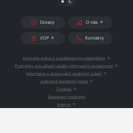
Dotazy
O nás
VOP
Kontakty
Autorská práva k publikovaným materiálům
Podmínky pro užívání služby informační společnosti
Informace o zpracování osobních údajů
Jednotná kontaktní místa
Cookies
Nastavení soukromí
Inzerce
Redakce