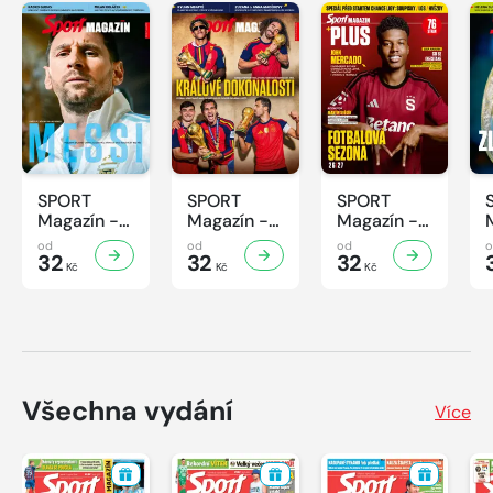
SPORT
SPORT
SPORT
Magazín -
Magazín -
Magazín -
32/2026
31/2026
30/2026
od
od
od
32
32
32
Kč
Kč
Kč
Všechna vydání
Více