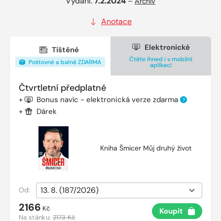
Vydání:
7.2.2024
–
Archiv
Anotace
Elektronické
Tištěné
Čtěte ihned i v mobilní
Poštovné a balné ZDARMA
aplikaci
Čtvrtletní předplatné
+
Bonus navíc - elektronická verze zdarma
?
+
Dárek
Kniha Šmicer Můj druhý život
Od:
2166
Kč
Koupit
Na stánku:
2173 Kč