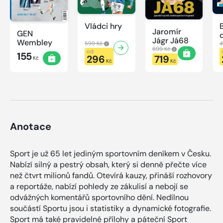
Vládci hry
Jaromír
GEN
Jágr Já68
Wembley
599 Kč
4
899 Kč
od
155
296
719
Kč
Kč
Kč
Anotace
Sport je už 65 let jediným sportovním deníkem v Česku.
Nabízí silný a pestrý obsah, který si denně přečte více
než čtvrt milionů fandů. Otevírá kauzy, přináší rozhovory
a reportáže, nabízí pohledy ze zákulisí a nebojí se
odvážných komentářů sportovního dění. Nedílnou
součástí Sportu jsou i statistiky a dynamické fotografie.
Sport má také pravidelné přílohy a páteční Sport