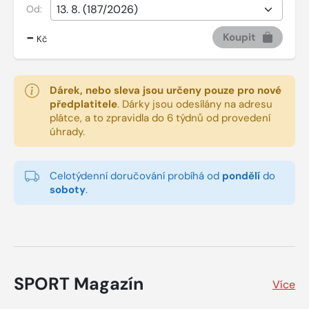
Od:
-
Koupit
Kč
Dárek, nebo sleva jsou určeny pouze pro nové
předplatitele
.
Dárky jsou odesílány na adresu
plátce, a to zpravidla do 6 týdnů od provedení
úhrady.
Celotýdenní doručování probíhá od
pondělí
do
soboty
.
SPORT Magazín
Více