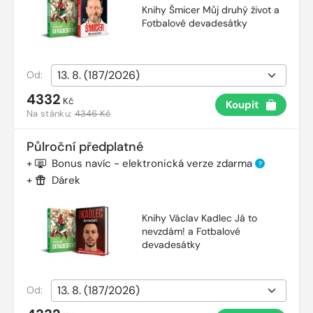
Knihy Šmicer Můj druhý život a
Fotbalové devadesátky
Od:
4332
Kč
Koupit
Na stánku:
4346 Kč
Půlroční předplatné
+
Bonus navíc - elektronická verze zdarma
?
+
Dárek
Knihy Václav Kadlec Já to
nevzdám! a Fotbalové
devadesátky
Od: