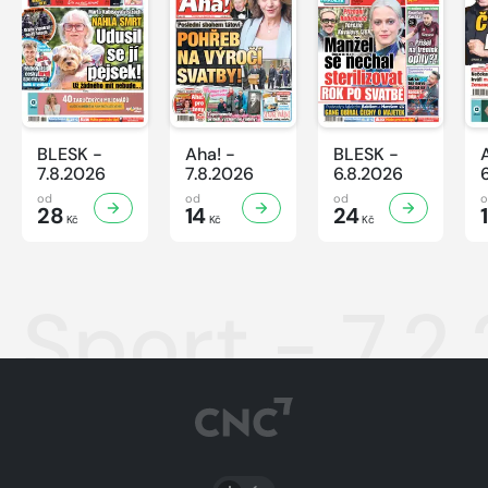
BLESK -
Aha! -
BLESK -
7.8.2026
7.8.2026
6.8.2026
od
od
od
28
14
24
Kč
Kč
Kč
Sport - 7.2
PŘEPNOUT SVĚTLÝ/TMAVÝ REŽIM