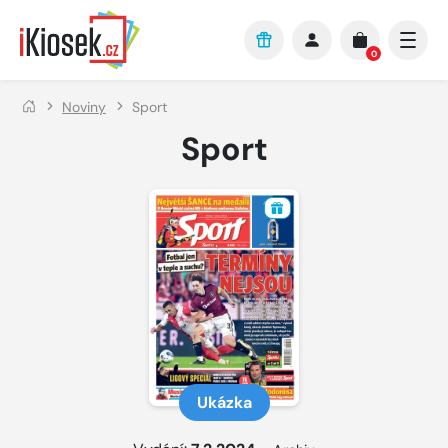
Přejít na hlavní obsah
0
Noviny
Sport
Sport
Ukázka