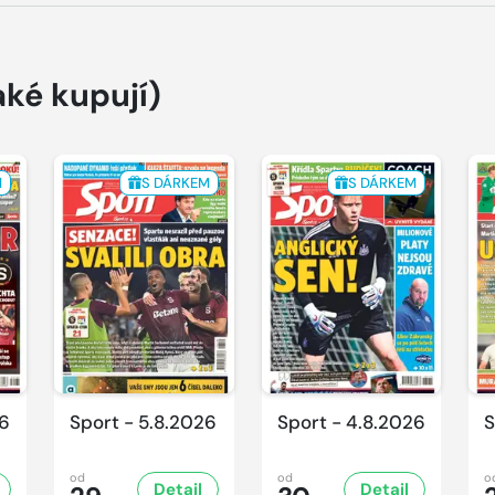
aké kupují)
M
S DÁRKEM
S DÁRKEM
26
Sport - 5.8.2026
Sport - 4.8.2026
S
od
od
o
Detail
Detail