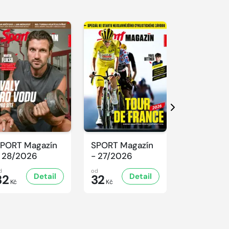
Další
PORT Magazín
SPORT Magazín
SPORT Ma
 28/2026
- 27/2026
- 26/2026
d
od
od
Detail
Detail
D
32
32
32
Kč
Kč
Kč