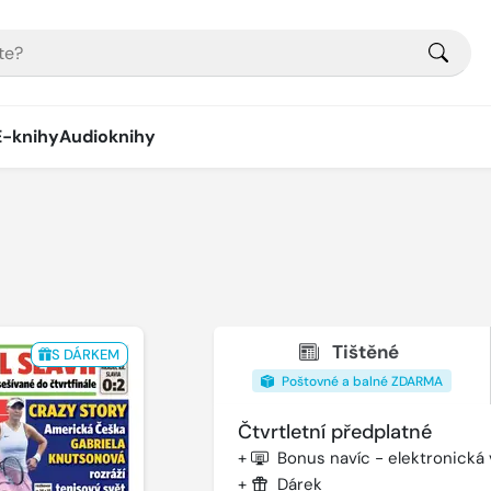
E-knihy
Audioknihy
Tištěné
S DÁRKEM
Poštovné a balné ZDARMA
Čtvrtletní předplatné
+
Bonus navíc - elektronická
+
Dárek