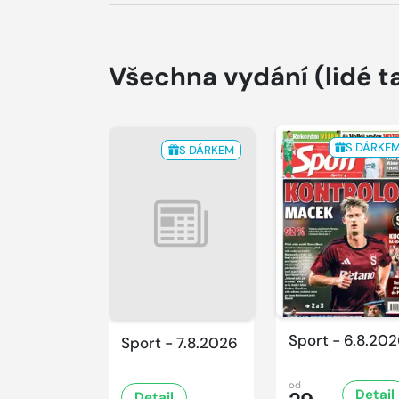
Všechna vydání
(lidé t
S DÁRKE
S DÁRKEM
Sport - 6.8.20
Sport - 7.8.2026
od
Detail
Detail