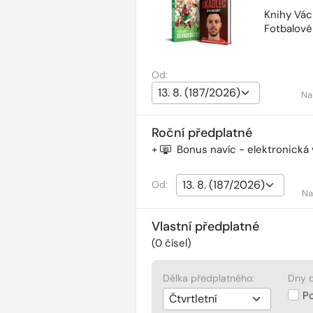
Knihy Vác
Fotbalov
Od:
Na
Roční předplatné
+
Bonus navíc - elektronická
Od:
Na
Vlastní předplatné
(
0
čísel)
Délka předplatného:
Dny d
P