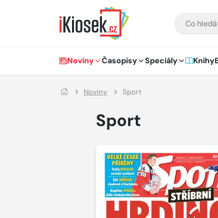
Přejít na hlavní obsah
VYHLEDÁVÁNÍ
Hlavní navigace
Noviny
Časopisy
Speciály
Knihy
Noviny
Sport
Sport