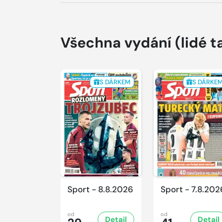
Všechna vydání
(lidé t
S DÁRKEM
S DÁRKE
Sport - 8.8.2026
Sport - 7.8.202
od
od
Detail
Detail