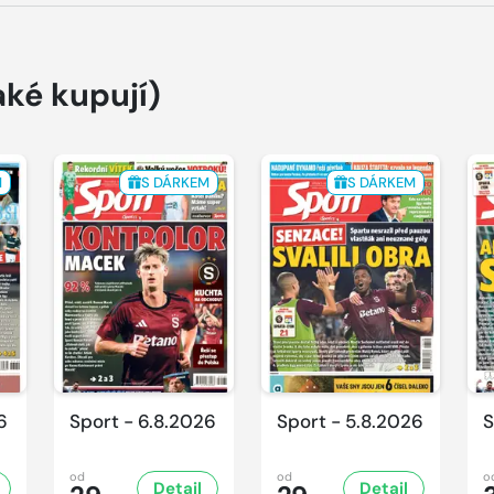
aké kupují)
M
S DÁRKEM
S DÁRKEM
6
Sport - 6.8.2026
Sport - 5.8.2026
S
od
od
o
Detail
Detail