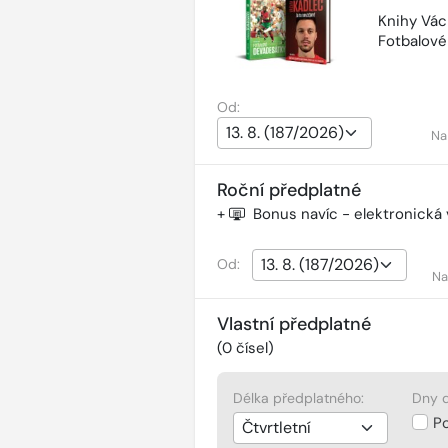
Knihy Vác
Fotbalov
Od:
Na
Roční předplatné
+
Bonus navíc - elektronická
Od:
Na
Vlastní předplatné
(
0
čísel)
Délka předplatného:
Dny d
P