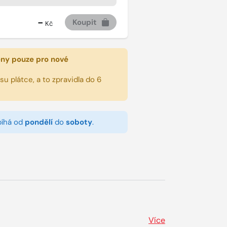
-
Koupit
Kč
eny pouze pro nové
u plátce, a to zpravidla do 6
bíhá od
pondělí
do
soboty
.
Více