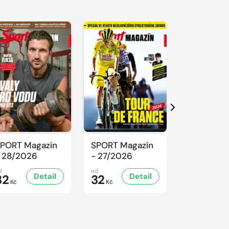
Další
PORT Magazín
SPORT Magazín
SPORT Ma
 28/2026
- 27/2026
- 26/2026
d
od
od
Detail
Detail
D
32
32
32
Kč
Kč
Kč