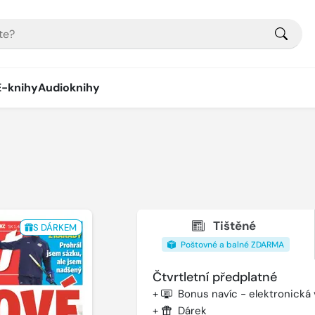
E-knihy
Audioknihy
Tištěné
S DÁRKEM
Poštovné a balné ZDARMA
Čtvrtletní předplatné
+
Bonus navíc - elektronická
+
Dárek