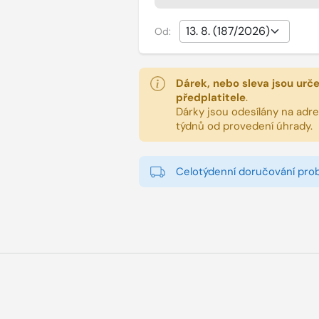
Od:
Dárek, nebo sleva jsou urč
předplatitele
.
Dárky jsou odesílány na adres
týdnů od provedení úhrady.
Celotýdenní doručování pro