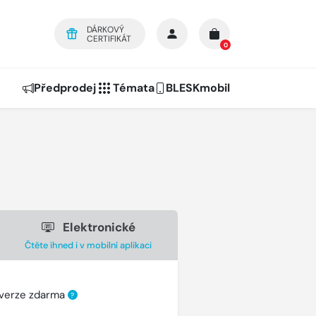
DÁRKOVÝ
CERTIFIKÁT
0
Předprodej
Témata
BLESKmobil
Elektronické
Čtěte ihned i v mobilní aplikaci
 verze zdarma
?