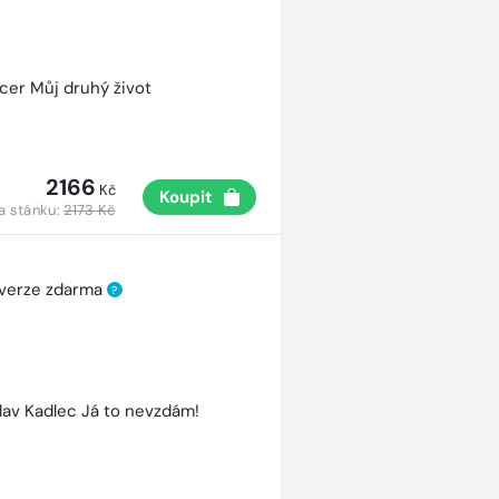
cer Můj druhý život
2166
Kč
Koupit
a stánku:
2173 Kč
 verze zdarma
?
lav Kadlec Já to nevzdám!