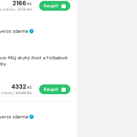
2166
Kč
Koupit
a stánku:
2173 Kč
 verze zdarma
?
cer Můj druhý život a Fotbalové
tky
4332
Kč
Koupit
 stánku:
4346 Kč
 verze zdarma
?