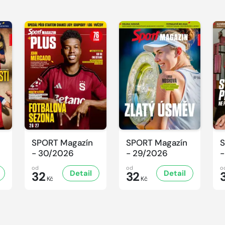
SPORT Magazín
SPORT Magazín
S
- 30/2026
- 29/2026
-
od
od
o
Detail
Detail
32
32
Kč
Kč