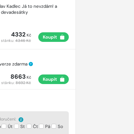
lav Kadlec Já to nevzdám! a
é devadesátky
4332
Kč
Koupit
 stánku:
4346 Kč
 verze zdarma
?
8663
Kč
Koupit
 stánku:
8692 Kč
oručení:
o
Út
St
Čt
Pá
So