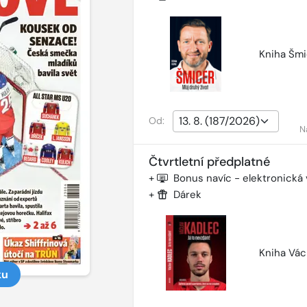
Kniha Šmi
Od:
N
Čtvrtletní předplatné
+
Bonus navíc - elektronická
+
Dárek
Kniha Vác
ku