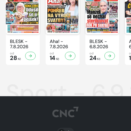
BLESK -
Aha! -
BLESK -
7.8.2026
7.8.2026
6.8.2026
od
od
od
28
14
24
Kč
Kč
Kč
Sport - 6.9
PŘEPNOUT SVĚTLÝ/TMAVÝ REŽIM