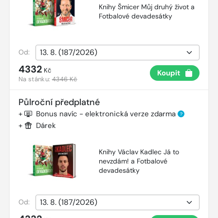
Knihy Šmicer Můj druhý život a
Fotbalové devadesátky
Od:
4332
Kč
Koupit
Na stánku:
4346 Kč
Půlroční předplatné
+
Bonus navíc - elektronická verze zdarma
?
+
Dárek
Knihy Václav Kadlec Já to
nevzdám! a Fotbalové
devadesátky
Od: