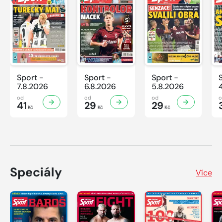
Sport -
Sport -
Sport -
7.8.2026
6.8.2026
5.8.2026
od
od
od
41
29
29
Kč
Kč
Kč
Speciály
Více