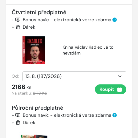
Čtvrtletní předplatné
+
Bonus navíc - elektronická verze zdarma
?
+
Dárek
Kniha Václav Kadlec Já to
nevzdám!
Od:
2166
Kč
Koupit
Na stánku:
2173 Kč
Půlroční předplatné
+
Bonus navíc - elektronická verze zdarma
?
+
Dárek