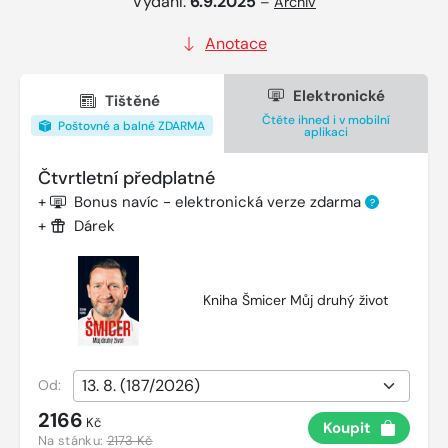
Vydání:
6.9.2025
–
Archiv
Anotace
Elektronické
Tištěné
Čtěte ihned i v mobilní
Poštovné a balné ZDARMA
aplikaci
Čtvrtletní předplatné
+
Bonus navíc - elektronická verze zdarma
?
+
Dárek
Kniha Šmicer Můj druhý život
Od:
2166
Kč
Koupit
Na stánku:
2173 Kč