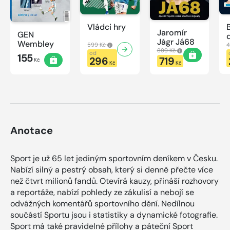
Vládci hry
Jaromír
GEN
Jágr Já68
Wembley
599 Kč
4
899 Kč
od
155
296
719
Kč
Kč
Kč
Anotace
Sport je už 65 let jediným sportovním deníkem v Česku.
Nabízí silný a pestrý obsah, který si denně přečte více
než čtvrt milionů fandů. Otevírá kauzy, přináší rozhovory
a reportáže, nabízí pohledy ze zákulisí a nebojí se
odvážných komentářů sportovního dění. Nedílnou
součástí Sportu jsou i statistiky a dynamické fotografie.
Sport má také pravidelné přílohy a páteční Sport