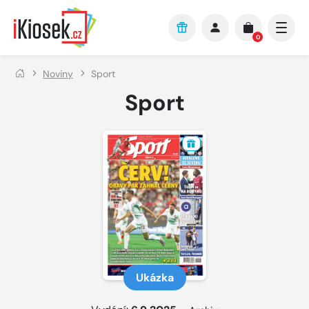
Přejít na hlavní obsah
0
Noviny
Sport
Sport
Ukázka