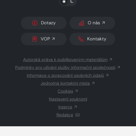
Dotazy
O nás
VOP
Kontakty
Autorská práva k publikovaným materiálům
Podmínky pro užívání služby informační společnosti
Informace o zpracování osobních údajů
Jednotná kontaktní místa
Cookies
Nastavení soukromí
Inzerce
Redakce