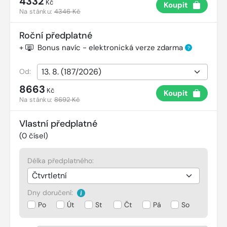
4332
Kč
Koupit
Na stánku:
4346 Kč
Roční předplatné
+
Bonus navíc - elektronická verze zdarma
?
Od:
8663
Kč
Koupit
Na stánku:
8692 Kč
Vlastní předplatné
(
0
čísel)
Délka předplatného:
Dny doručení:
Po
Út
St
Čt
Pá
So