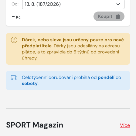
Od:
-
Koupit
Kč
Dárek, nebo sleva jsou určeny pouze pro nové
předplatitele
.
Dárky jsou odesílány na adresu
plátce, a to zpravidla do 6 týdnů od provedení
úhrady.
Celotýdenní doručování probíhá od
pondělí
do
soboty
.
SPORT Magazín
Více