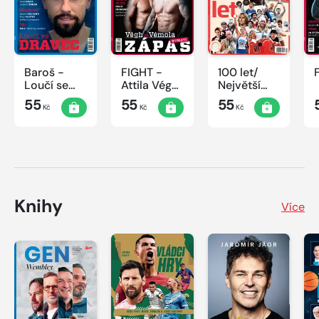
Baroš -
FIGHT -
100 let/
Loučí se
Attila Végh
Největší
dravec
vs. Karlos
okamžiky
55
55
55
Kč
Kč
Kč
Vémola
českého
sportu
Knihy
Více