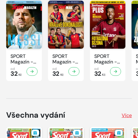
SPORT
SPORT
SPORT
Magazín -
Magazín -
Magazín -
32/2026
31/2026
30/2026
od
od
od
32
32
32
Kč
Kč
Kč
Všechna vydání
Více