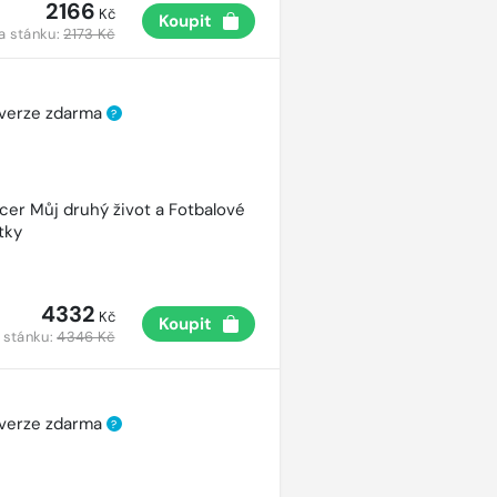
2166
Kč
Koupit
a stánku:
2173 Kč
 verze zdarma
?
cer Můj druhý život a Fotbalové
tky
4332
Kč
Koupit
 stánku:
4346 Kč
 verze zdarma
?