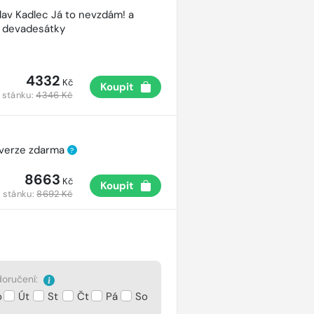
lav Kadlec Já to nevzdám! a
é devadesátky
4332
Kč
Koupit
 stánku:
4346 Kč
 verze zdarma
?
8663
Kč
Koupit
 stánku:
8692 Kč
oručení:
o
Út
St
Čt
Pá
So