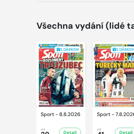
Všechna vydání
(lidé t
S DÁRKEM
S DÁRKE
Sport - 8.8.2026
Sport - 7.8.202
od
od
Detail
Detail