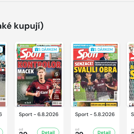
aké kupují)
M
S DÁRKEM
S DÁRKEM
6
Sport - 6.8.2026
Sport - 5.8.2026
S
od
od
o
Detail
Detail