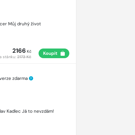
cer Můj druhý život
2166
Kč
Koupit
a stánku:
2173 Kč
 verze zdarma
?
lav Kadlec Já to nevzdám!