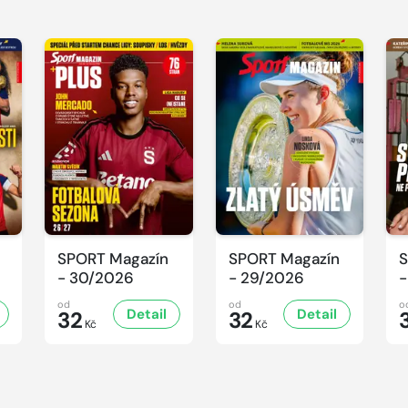
SPORT Magazín
SPORT Magazín
S
- 30/2026
- 29/2026
-
od
od
o
Detail
Detail
32
32
Kč
Kč