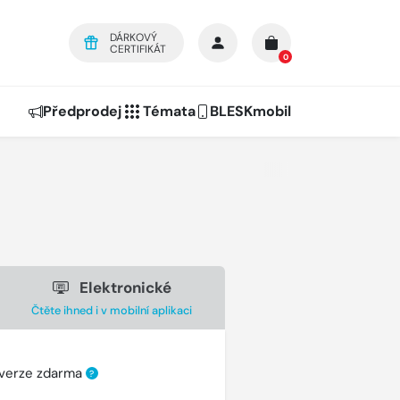
DÁRKOVÝ
CERTIFIKÁT
0
Předprodej
Témata
BLESKmobil
Elektronické
Čtěte ihned i v mobilní aplikaci
 verze zdarma
?