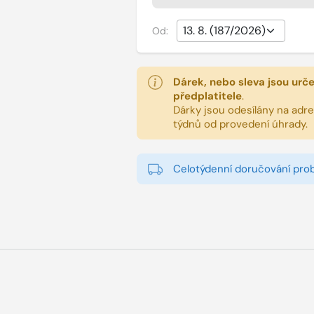
Od:
Dárek, nebo sleva jsou urč
předplatitele
.
Dárky jsou odesílány na adres
týdnů od provedení úhrady.
Celotýdenní doručování pro