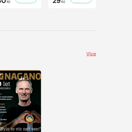
30
29
29
Kč
Kč
Kč
Více