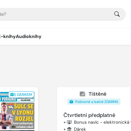
E-knihy
Audioknihy
Tištěné
S DÁRKEM
Poštovné a balné ZDARMA
Čtvrtletní předplatné
+
Bonus navíc - elektronická
+
Dárek