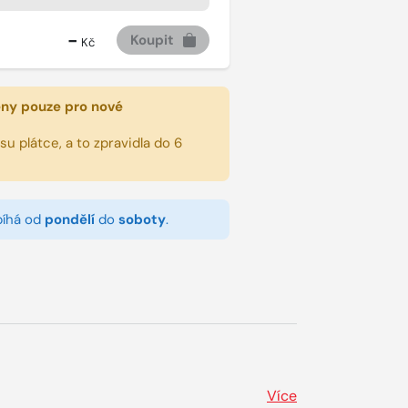
-
Koupit
Kč
eny pouze pro nové
u plátce, a to zpravidla do 6
bíhá od
pondělí
do
soboty
.
Více