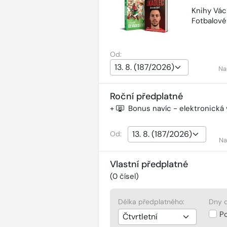
Knihy Vác
Fotbalov
Od:
Na
Roční předplatné
+
Bonus navíc - elektronická
Od:
Na
Vlastní předplatné
(
0
čísel)
Délka předplatného:
Dny d
P