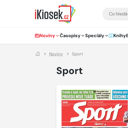
Přejít na hlavní obsah
VYHLEDÁVÁNÍ
Hlavní navigace
Noviny
Časopisy
Speciály
Knihy
Noviny
Sport
Sport