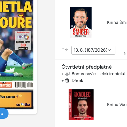
Kniha Šmi
Od:
N
Čtvrtletní předplatné
+
Bonus navíc - elektronická
+
Dárek
Kniha Vác
ku