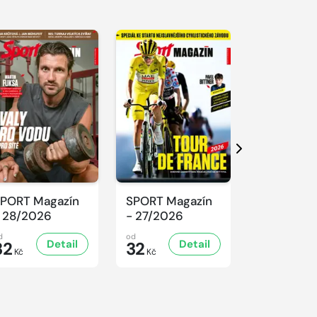
Další
PORT Magazín
SPORT Magazín
SPORT Ma
 28/2026
- 27/2026
- 26/2026
d
od
od
Detail
Detail
D
32
32
32
Kč
Kč
Kč