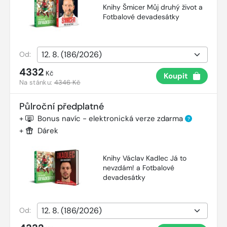
Knihy Šmicer Můj druhý život a
Fotbalové devadesátky
Od:
4332
Kč
Koupit
Na stánku:
4346 Kč
Půlroční předplatné
+
Bonus navíc - elektronická verze zdarma
?
+
Dárek
Knihy Václav Kadlec Já to
nevzdám! a Fotbalové
devadesátky
Od: