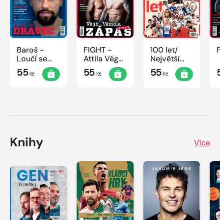
Baroš -
FIGHT -
100 let/
Loučí se
Attila Végh
Největší
dravec
vs. Karlos
okamžiky
55
55
55
Kč
Kč
Kč
Vémola
českého
sportu
Knihy
Více