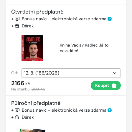
Čtvrtletní předplatné
+
Bonus navíc - elektronická verze zdarma
?
+
Dárek
Kniha Václav Kadlec Já to
nevzdám!
Od:
2166
Kč
Koupit
Na stánku:
2173 Kč
Půlroční předplatné
+
Bonus navíc - elektronická verze zdarma
?
+
Dárek