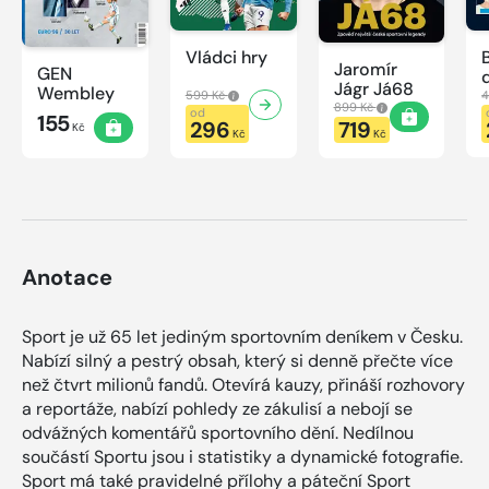
Vládci hry
Jaromír
GEN
Jágr Já68
Wembley
599 Kč
4
899 Kč
od
155
296
719
Kč
Kč
Kč
Anotace
Sport je už 65 let jediným sportovním deníkem v Česku.
Nabízí silný a pestrý obsah, který si denně přečte více
než čtvrt milionů fandů. Otevírá kauzy, přináší rozhovory
a reportáže, nabízí pohledy ze zákulisí a nebojí se
odvážných komentářů sportovního dění. Nedílnou
součástí Sportu jsou i statistiky a dynamické fotografie.
Sport má také pravidelné přílohy a páteční Sport