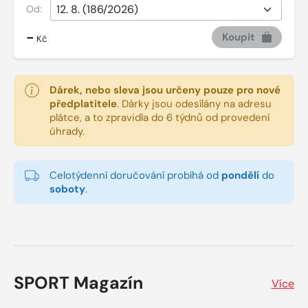
Od:
-
Koupit
Kč
Dárek, nebo sleva jsou určeny pouze pro nové
předplatitele
.
Dárky jsou odesílány na adresu
plátce, a to zpravidla do 6 týdnů od provedení
úhrady.
Celotýdenní doručování probíhá od
pondělí
do
soboty
.
SPORT Magazín
Více