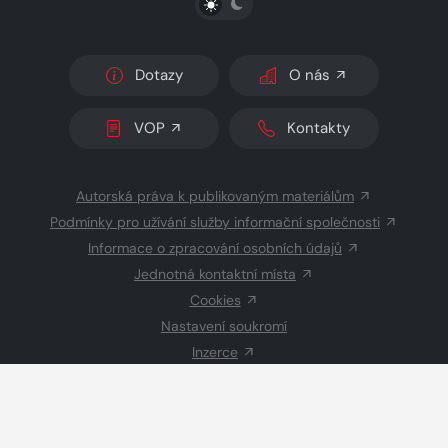
Dotazy
O nás
VOP
Kontakty
Autorská práva k publikovaným materiálům
Podmínky pro užívání služby informační společnosti
Informace o zpracování osobních údajů
Jednotná kontaktní místa
Cookies
Nastavení soukromí
Inzerce
Redakce