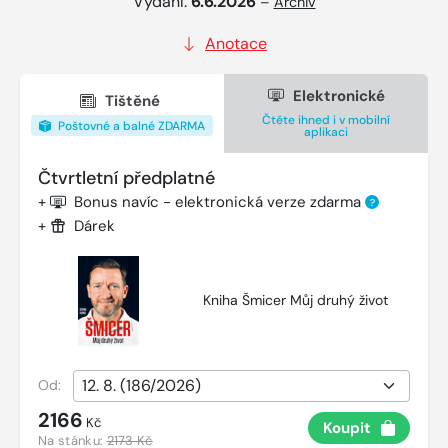
Vydání:
6.6.2026
–
Archiv
Anotace
Elektronické
Tištěné
Čtěte ihned i v mobilní
Poštovné a balné ZDARMA
aplikaci
Čtvrtletní předplatné
+
Bonus navíc - elektronická verze zdarma
?
+
Dárek
Kniha Šmicer Můj druhý život
Od:
2166
Kč
Koupit
Na stánku:
2173 Kč