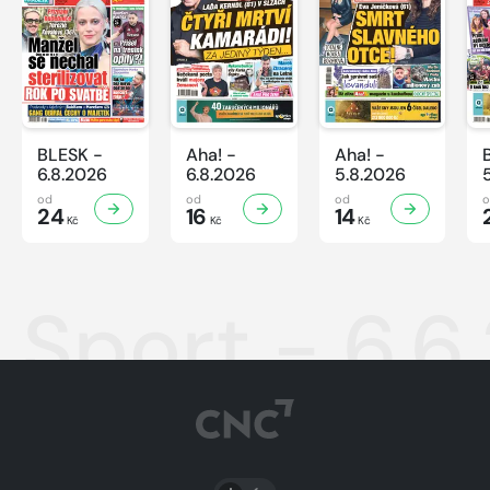
BLESK -
Aha! -
Aha! -
6.8.2026
6.8.2026
5.8.2026
od
od
od
24
16
14
Kč
Kč
Kč
Sport - 6.6
PŘEPNOUT SVĚTLÝ/TMAVÝ REŽIM