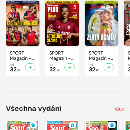
SPORT
SPORT
SPORT
Magazín -
Magazín -
Magazín -
31/2026
30/2026
29/2026
od
od
od
32
32
32
Kč
Kč
Kč
Všechna vydání
Více