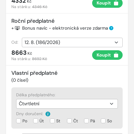
4332
Kč
Koupit
Na stánku:
4346 Kč
Roční předplatné
+
Bonus navíc - elektronická verze zdarma
?
Od:
8663
Kč
Koupit
Na stánku:
8692 Kč
Vlastní předplatné
(
0
čísel)
Délka předplatného:
Dny doručení:
Po
Út
St
Čt
Pá
So