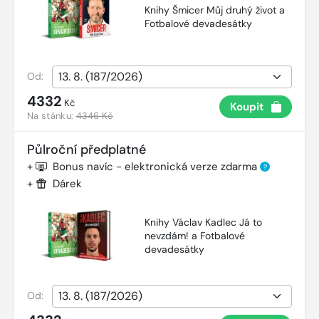
Knihy Šmicer Můj druhý život a
Fotbalové devadesátky
Od:
4332
Kč
Koupit
Na stánku:
4346 Kč
Půlroční předplatné
+
Bonus navíc - elektronická verze zdarma
?
+
Dárek
Knihy Václav Kadlec Já to
nevzdám! a Fotbalové
devadesátky
Od: