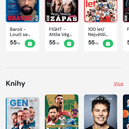
Baroš -
FIGHT -
100 let/
Loučí se
Attila Végh
Největší
dravec
vs. Karlos
okamžiky
55
55
55
Kč
Kč
Kč
Vémola
českého
sportu
Knihy
Více