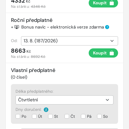
4332
Kč
Koupit
Na stánku:
4346 Kč
Roční předplatné
+
Bonus navíc - elektronická verze zdarma
?
Od:
8663
Kč
Koupit
Na stánku:
8692 Kč
Vlastní předplatné
(
0
čísel)
Délka předplatného:
Dny doručení:
Po
Út
St
Čt
Pá
So