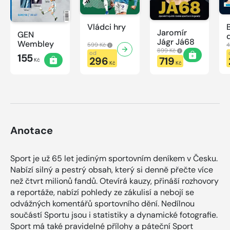
Vládci hry
Jaromír
GEN
Jágr Já68
Wembley
599 Kč
4
899 Kč
od
155
296
719
Kč
Kč
Kč
Anotace
Sport je už 65 let jediným sportovním deníkem v Česku.
Nabízí silný a pestrý obsah, který si denně přečte více
než čtvrt milionů fandů. Otevírá kauzy, přináší rozhovory
a reportáže, nabízí pohledy ze zákulisí a nebojí se
odvážných komentářů sportovního dění. Nedílnou
součástí Sportu jsou i statistiky a dynamické fotografie.
Sport má také pravidelné přílohy a páteční Sport