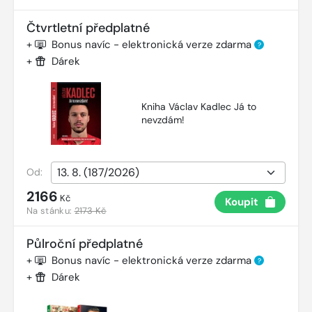
Čtvrtletní předplatné
+
Bonus navíc - elektronická verze zdarma
?
+
Dárek
Kniha Václav Kadlec Já to
nevzdám!
Od:
2166
Kč
Koupit
Na stánku:
2173 Kč
Půlroční předplatné
+
Bonus navíc - elektronická verze zdarma
?
+
Dárek