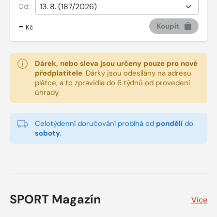
Od:
-
Koupit
Kč
Dárek, nebo sleva jsou určeny pouze pro nové
předplatitele
.
Dárky jsou odesílány na adresu
plátce, a to zpravidla do 6 týdnů od provedení
úhrady.
Celotýdenní doručování probíhá od
pondělí
do
soboty
.
SPORT Magazín
Více