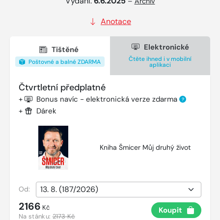
Vydání:
6.6.2025
–
Archiv
Anotace
Elektronické
Tištěné
Čtěte ihned i v mobilní
Poštovné a balné ZDARMA
aplikaci
Čtvrtletní předplatné
+
Bonus navíc - elektronická verze zdarma
?
+
Dárek
Kniha Šmicer Můj druhý život
Od:
2166
Kč
Koupit
Na stánku:
2173 Kč