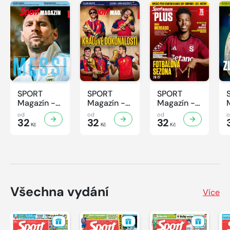
SPORT
SPORT
SPORT
Magazín -
Magazín -
Magazín -
32/2026
31/2026
30/2026
od
od
od
32
32
32
Kč
Kč
Kč
Všechna vydání
Více