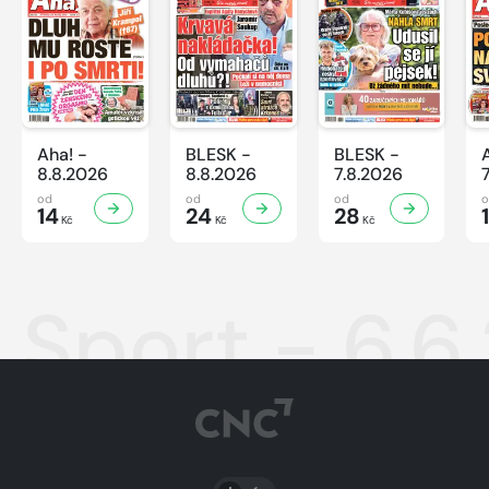
Aha! -
BLESK -
BLESK -
8.8.2026
8.8.2026
7.8.2026
od
od
od
14
24
28
Kč
Kč
Kč
Sport - 6.6
PŘEPNOUT SVĚTLÝ/TMAVÝ REŽIM