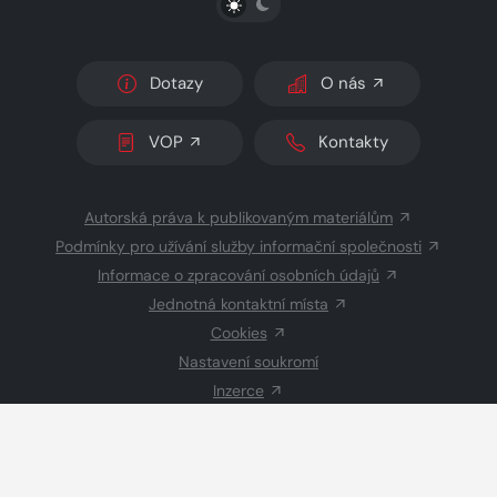
Dotazy
O nás
VOP
Kontakty
Autorská práva k publikovaným materiálům
Podmínky pro užívání služby informační společnosti
Informace o zpracování osobních údajů
Jednotná kontaktní místa
Cookies
Nastavení soukromí
Inzerce
Redakce