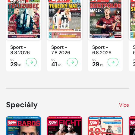
Sport -
Sport -
Sport -
8.8.2026
7.8.2026
6.8.2026
od
od
od
29
41
29
Kč
Kč
Kč
Speciály
Více