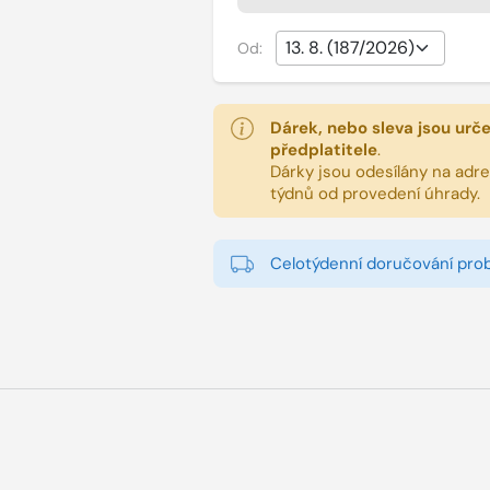
Od:
Dárek, nebo sleva jsou urč
předplatitele
.
Dárky jsou odesílány na adres
týdnů od provedení úhrady.
Celotýdenní doručování pro