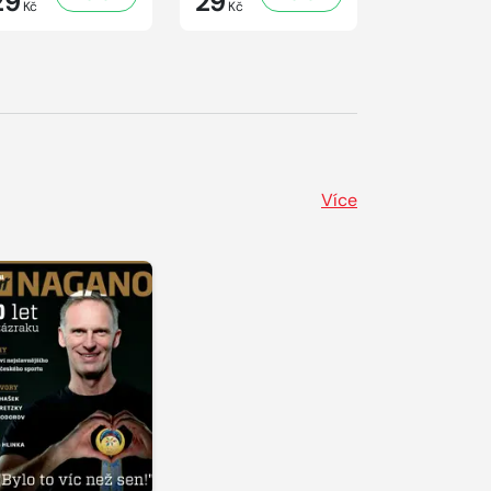
29
29
41
Kč
Kč
Kč
Více