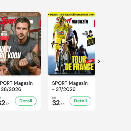
Další
PORT Magazín
SPORT Magazín
SPORT Ma
 28/2026
- 27/2026
- 26/2026
d
od
od
Detail
Detail
D
32
32
32
Kč
Kč
Kč