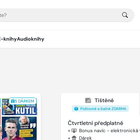
E-knihy
Audioknihy
Tištěné
S DÁRKEM
Poštovné a balné ZDARMA
Čtvrtletní předplatné
+
Bonus navíc - elektronická
+
Dárek