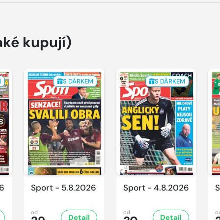
aké kupují)
M
S DÁRKEM
S DÁRKEM
26
Sport - 5.8.2026
Sport - 4.8.2026
S
od
od
o
Detail
Detail