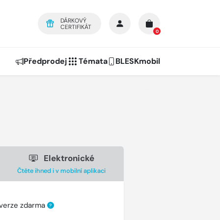
DÁRKOVÝ
CERTIFIKÁT
0
Předprodej
Témata
BLESKmobil
Elektronické
Čtěte ihned i v mobilní aplikaci
 verze zdarma
?