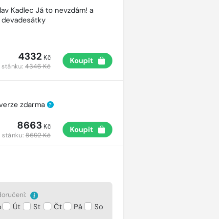
lav Kadlec Já to nevzdám! a
é devadesátky
4332
Kč
Koupit
 stánku:
4346 Kč
 verze zdarma
?
8663
Kč
Koupit
 stánku:
8692 Kč
oručení:
o
Út
St
Čt
Pá
So