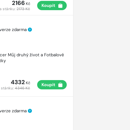
2166
Kč
Koupit
a stánku:
2173 Kč
 verze zdarma
?
cer Můj druhý život a Fotbalové
tky
4332
Kč
Koupit
 stánku:
4346 Kč
 verze zdarma
?