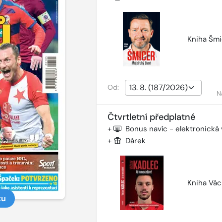
Kniha Šmi
Od:
N
Čtvrtletní předplatné
+
Bonus navíc - elektronická
+
Dárek
Kniha Vác
ku