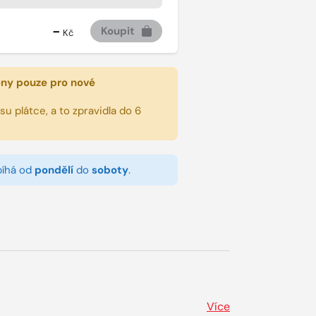
-
Koupit
Kč
eny pouze pro nové
u plátce, a to zpravidla do 6
bíhá od
pondělí
do
soboty
.
Více