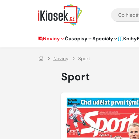
Přejít na hlavní obsah
VYHLEDÁVÁNÍ
Hlavní navigace
Noviny
Časopisy
Speciály
Knihy
Noviny
Sport
Sport