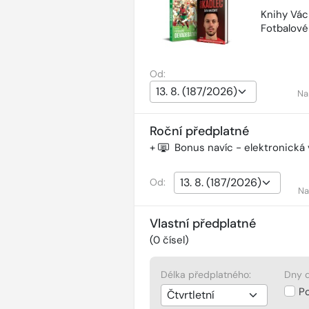
Knihy Vác
Fotbalov
Od:
Na
Roční předplatné
+
Bonus navíc - elektronická
Od:
Na
Vlastní předplatné
(
0
čísel)
Délka předplatného:
Dny d
P