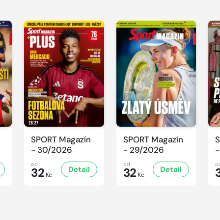
SPORT Magazín
SPORT Magazín
S
- 30/2026
- 29/2026
-
od
od
o
Detail
Detail
32
32
Kč
Kč