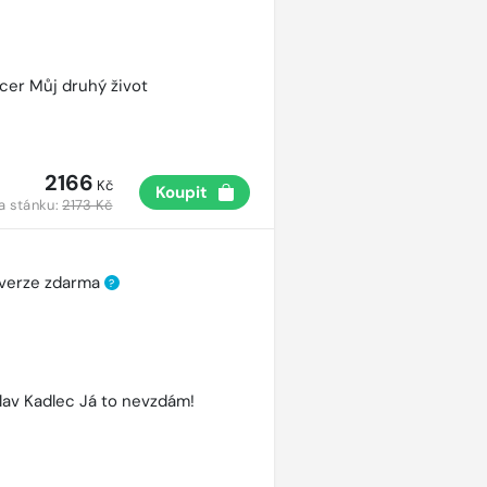
cer Můj druhý život
2166
Kč
Koupit
a stánku:
2173 Kč
 verze zdarma
?
lav Kadlec Já to nevzdám!