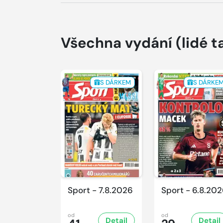
Všechna vydání
(lidé t
S DÁRKEM
S DÁRKE
Sport - 7.8.2026
Sport - 6.8.20
od
od
Detail
Detail