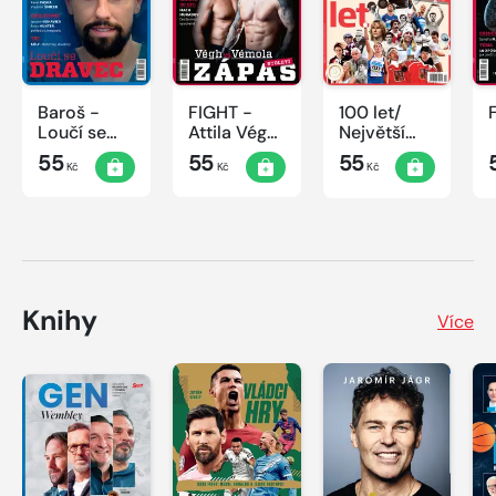
Baroš -
FIGHT -
100 let/
Loučí se
Attila Végh
Největší
dravec
vs. Karlos
okamžiky
55
55
55
Kč
Kč
Kč
Vémola
českého
sportu
Knihy
Více