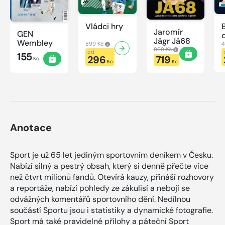
Vládci hry
Jaromír
GEN
Jágr Já68
Wembley
599 Kč
4
899 Kč
od
155
296
719
Kč
Kč
Kč
Anotace
Sport je už 65 let jediným sportovním deníkem v Česku.
Nabízí silný a pestrý obsah, který si denně přečte více
než čtvrt milionů fandů. Otevírá kauzy, přináší rozhovory
a reportáže, nabízí pohledy ze zákulisí a nebojí se
odvážných komentářů sportovního dění. Nedílnou
součástí Sportu jsou i statistiky a dynamické fotografie.
Sport má také pravidelné přílohy a páteční Sport