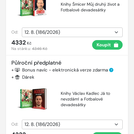
Knihy Šmicer Můj druhý život a
Fotbalové devadesátky
Od:
4332
Kč
Koupit
Na stánku:
4346 Kč
Půlroční předplatné
+
Bonus navíc - elektronická verze zdarma
?
+
Dárek
Knihy Václav Kadlec Já to
nevzdám! a Fotbalové
devadesátky
Od: