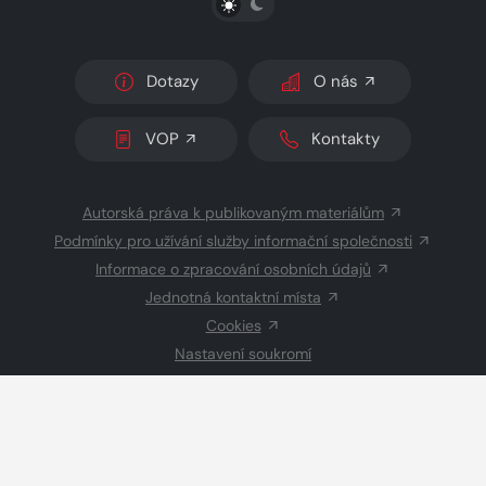
Dotazy
O nás
VOP
Kontakty
Autorská práva k publikovaným materiálům
Podmínky pro užívání služby informační společnosti
Informace o zpracování osobních údajů
Jednotná kontaktní místa
Cookies
Nastavení soukromí
Inzerce
Redakce