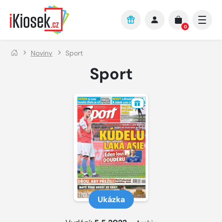
Přejít na hlavní obsah
0
Noviny
Sport
Sport
Ukázka