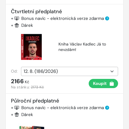
Čtvrtletní předplatné
+
Bonus navíc - elektronická verze zdarma
?
+
Dárek
Kniha Václav Kadlec Já to
nevzdám!
Od:
2166
Kč
Koupit
Na stánku:
2173 Kč
Půlroční předplatné
+
Bonus navíc - elektronická verze zdarma
?
+
Dárek