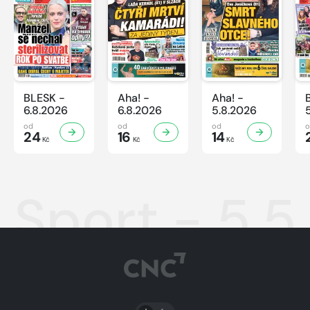
BLESK -
Aha! -
Aha! -
6.8.2026
6.8.2026
5.8.2026
od
od
od
24
16
14
Kč
Kč
Kč
Sport - 5.5
PŘEPNOUT SVĚTLÝ/TMAVÝ REŽIM