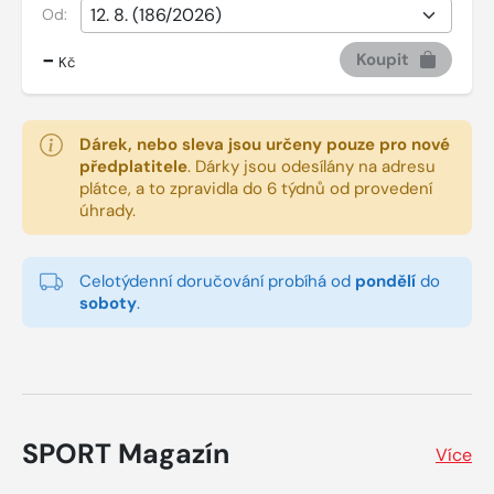
Od:
-
Koupit
Kč
Dárek, nebo sleva jsou určeny pouze pro nové
předplatitele
.
Dárky jsou odesílány na adresu
plátce, a to zpravidla do 6 týdnů od provedení
úhrady.
Celotýdenní doručování probíhá od
pondělí
do
soboty
.
SPORT Magazín
Více