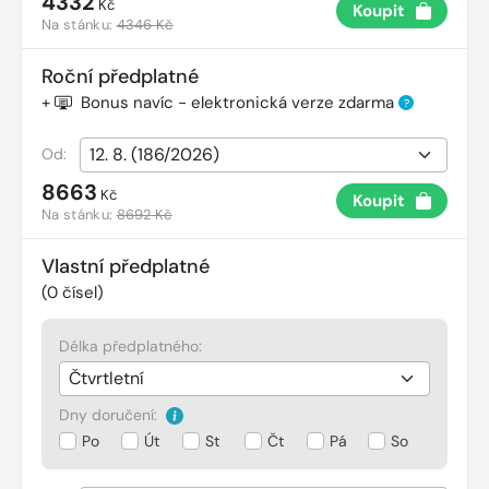
4332
Kč
Koupit
Na stánku:
4346 Kč
Roční předplatné
+
Bonus navíc - elektronická verze zdarma
?
Od:
8663
Kč
Koupit
Na stánku:
8692 Kč
Vlastní předplatné
(
0
čísel)
Délka předplatného:
Dny doručení:
Po
Út
St
Čt
Pá
So