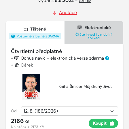
Vydání:
5.5.2022
–
Archiv
Anotace
Elektronické
Tištěné
Čtěte ihned i v mobilní
Poštovné a balné ZDARMA
aplikaci
Čtvrtletní předplatné
+
Bonus navíc - elektronická verze zdarma
?
+
Dárek
Kniha Šmicer Můj druhý život
Od:
2166
Kč
Koupit
Na stánku:
2173 Kč