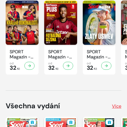
SPORT
SPORT
SPORT
Magazín -
Magazín -
Magazín -
31/2026
30/2026
29/2026
od
od
od
32
32
32
Kč
Kč
Kč
Všechna vydání
Více