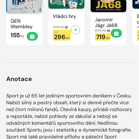
Vládci hry
Jaromír
GEN
Jágr Já68
Wembley
599 Kč
4
899 Kč
od
155
296
719
Kč
Kč
Kč
Anotace
Sport je už 65 let jediným sportovním deníkem v Česku.
Nabízí silný a pestrý obsah, který si denně přečte více
než čtvrt milionů fandů. Otevírá kauzy, přináší rozhovory
a reportáže, nabízí pohledy ze zákulisí a nebojí se
odvážných komentářů sportovního dění. Nedílnou
součástí Sportu jsou i statistiky a dynamické fotografie.
Sport má také pravidelné přílohy a páteční Sport