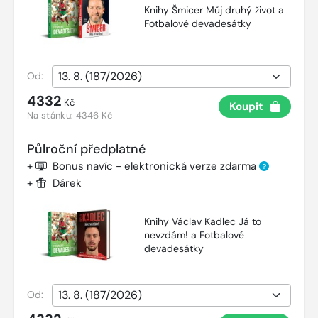
Knihy Šmicer Můj druhý život a
Fotbalové devadesátky
Od:
4332
Kč
Koupit
Na stánku:
4346 Kč
Půlroční předplatné
+
Bonus navíc - elektronická verze zdarma
?
+
Dárek
Knihy Václav Kadlec Já to
nevzdám! a Fotbalové
devadesátky
Od: