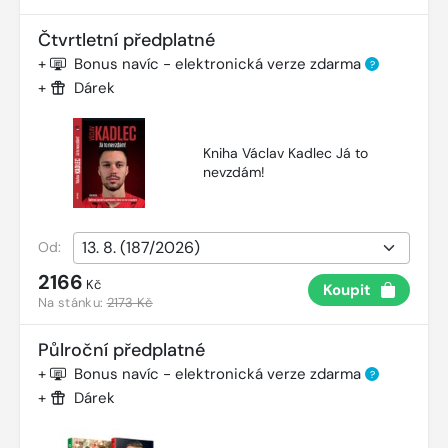
Čtvrtletní předplatné
+
Bonus navíc - elektronická verze zdarma
?
+
Dárek
Kniha Václav Kadlec Já to
nevzdám!
Od:
2166
Kč
Koupit
Na stánku:
2173 Kč
Půlroční předplatné
+
Bonus navíc - elektronická verze zdarma
?
+
Dárek