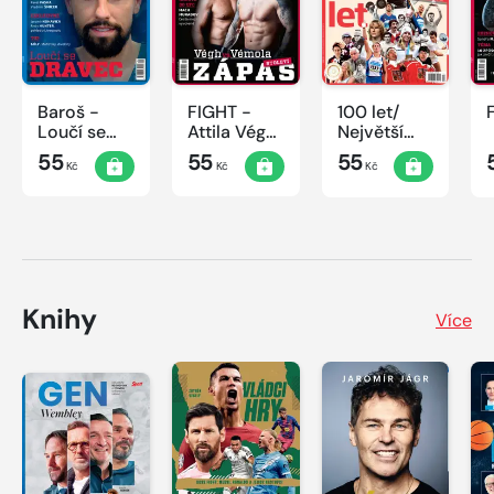
Baroš -
FIGHT -
100 let/
Loučí se
Attila Végh
Největší
dravec
vs. Karlos
okamžiky
55
55
55
Kč
Kč
Kč
Vémola
českého
sportu
Knihy
Více