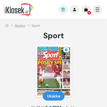
Přejít na hlavní obsah
0
Noviny
Sport
Sport
Ukázka