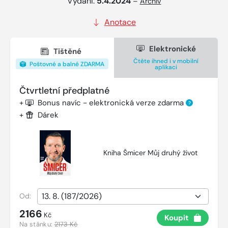
Vydání:
5.4.2024
–
Archiv
Anotace
Elektronické
Tištěné
Čtěte ihned i v mobilní
Poštovné a balné ZDARMA
aplikaci
Čtvrtletní předplatné
+
Bonus navíc - elektronická verze zdarma
?
+
Dárek
Kniha Šmicer Můj druhý život
Od:
2166
Kč
Koupit
Na stánku:
2173 Kč