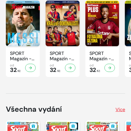
SPORT
SPORT
SPORT
Magazín -
Magazín -
Magazín -
32/2026
31/2026
30/2026
od
od
od
32
32
32
Kč
Kč
Kč
Všechna vydání
Více