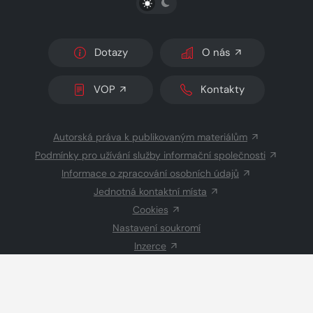
Dotazy
O nás
VOP
Kontakty
Autorská práva k publikovaným materiálům
Podmínky pro užívání služby informační společnosti
Informace o zpracování osobních údajů
Jednotná kontaktní místa
Cookies
Nastavení soukromí
Inzerce
Redakce