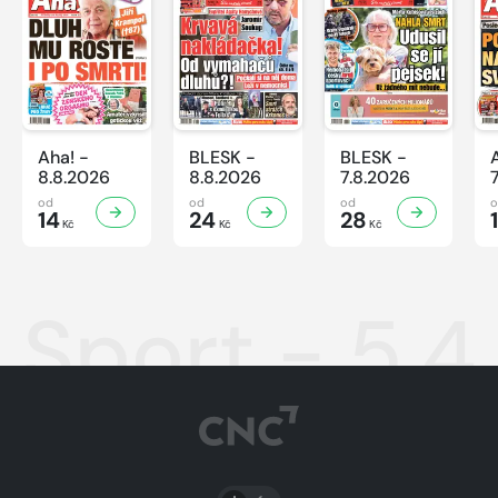
Aha! -
BLESK -
BLESK -
8.8.2026
8.8.2026
7.8.2026
od
od
od
14
24
28
Kč
Kč
Kč
Sport - 5.4
PŘEPNOUT SVĚTLÝ/TMAVÝ REŽIM