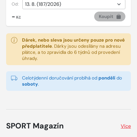
Od:
-
Koupit
Kč
Dárek, nebo sleva jsou určeny pouze pro nové
předplatitele
.
Dárky jsou odesílány na adresu
plátce, a to zpravidla do 6 týdnů od provedení
úhrady.
Celotýdenní doručování probíhá od
pondělí
do
soboty
.
SPORT Magazín
Více