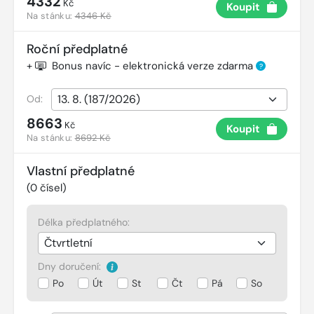
4332
Kč
Koupit
Na stánku:
4346 Kč
Roční předplatné
+
Bonus navíc - elektronická verze zdarma
?
Od:
8663
Kč
Koupit
Na stánku:
8692 Kč
Vlastní předplatné
(
0
čísel)
Délka předplatného:
Dny doručení:
Po
Út
St
Čt
Pá
So