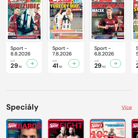
Sport -
Sport -
Sport -
8.8.2026
7.8.2026
6.8.2026
od
od
od
29
41
29
Kč
Kč
Kč
Speciály
Více