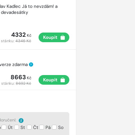
lav Kadlec Já to nevzdám! a
é devadesátky
4332
Kč
Koupit
 stánku:
4346 Kč
 verze zdarma
?
8663
Kč
Koupit
 stánku:
8692 Kč
oručení:
o
Út
St
Čt
Pá
So