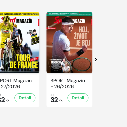
Další
PORT Magazín
SPORT Magazín
SPORT Ma
 27/2026
- 26/2026
- 25/2026
d
od
od
Detail
Detail
D
32
32
32
Kč
Kč
Kč