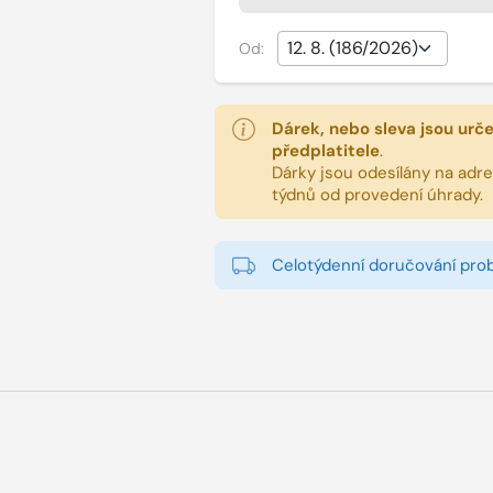
Od:
Dárek, nebo sleva jsou urč
předplatitele
.
Dárky jsou odesílány na adres
týdnů od provedení úhrady.
Celotýdenní doručování pro