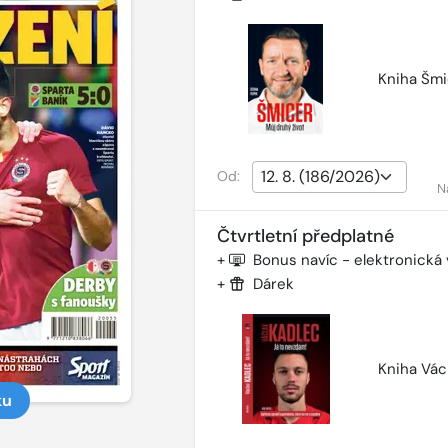
Kniha Šmi
Od:
N
Čtvrtletní předplatné
+
Bonus navíc - elektronická
+
Dárek
Kniha Vác
ku