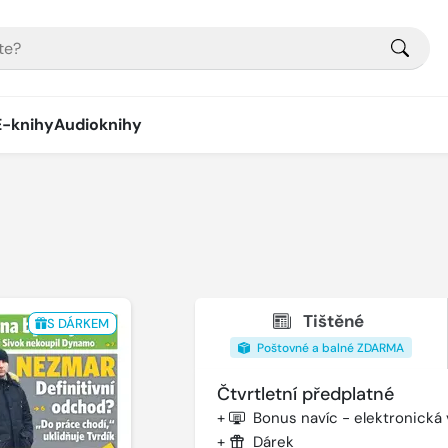
E-knihy
Audioknihy
Tištěné
S DÁRKEM
Poštovné a balné ZDARMA
Čtvrtletní předplatné
+
Bonus navíc - elektronická
+
Dárek