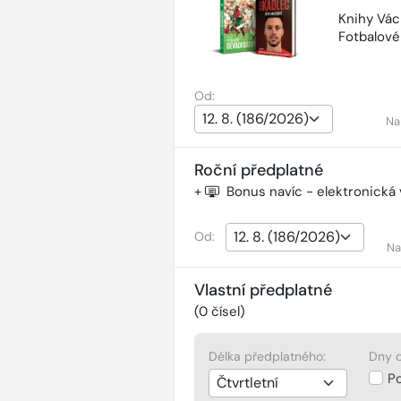
Knihy Vác
Fotbalov
Od:
Na
Roční předplatné
+
Bonus navíc - elektronická
Od:
Na
Vlastní předplatné
(
0
čísel)
Délka předplatného:
Dny d
P