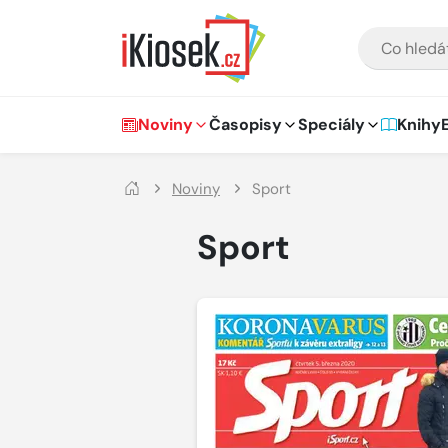
Přejít na hlavní obsah
VYHLEDÁVÁNÍ
Hlavní navigace
Noviny
Časopisy
Speciály
Knihy
Noviny
Sport
Sport