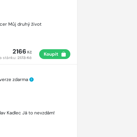
cer Můj druhý život
2166
Kč
Koupit
a stánku:
2173 Kč
 verze zdarma
?
lav Kadlec Já to nevzdám!