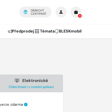
DÁRKOVÝ
CERTIFIKÁT
0
Předprodej
Témata
BLESKmobil
Elektronické
Čtěte ihned i v mobilní aplikaci
 verze zdarma
?