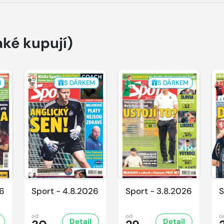
aké kupují)
M
S DÁRKEM
S DÁRKEM
26
Sport - 4.8.2026
Sport - 3.8.2026
S
od
od
o
Detail
Detail