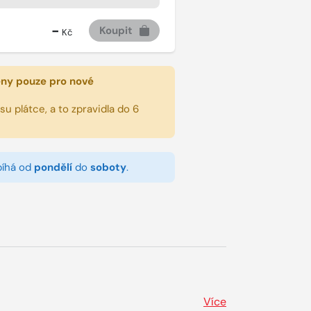
-
Koupit
Kč
eny pouze pro nové
u plátce, a to zpravidla do 6
bíhá od
pondělí
do
soboty
.
Více