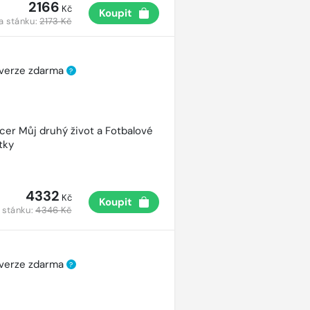
2166
Kč
Koupit
a stánku:
2173 Kč
 verze zdarma
?
cer Můj druhý život a Fotbalové
tky
4332
Kč
Koupit
 stánku:
4346 Kč
 verze zdarma
?