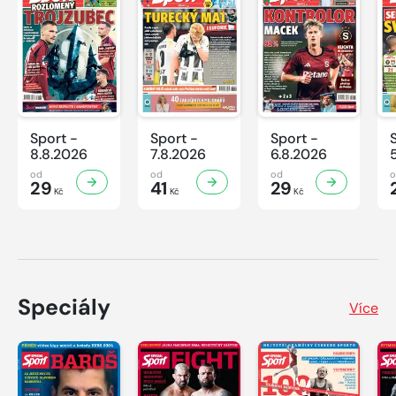
Sport -
Sport -
Sport -
8.8.2026
7.8.2026
6.8.2026
od
od
od
29
41
29
Kč
Kč
Kč
Speciály
Více