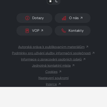
Dotazy
O nás
VOP
Kontakty
Autorská práva k publikovaným materiálům
Podmínky pro užívání služby informační společnosti
Informace o zpracování osobních údajů
Jednotná kontaktní místa
Cookies
Nastavení soukromí
Inzerce
Redakce