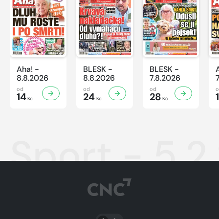
Aha! -
BLESK -
BLESK -
8.8.2026
8.8.2026
7.8.2026
od
od
od
14
24
28
Kč
Kč
Kč
Sport - 5.2
PŘEPNOUT SVĚTLÝ/TMAVÝ REŽIM