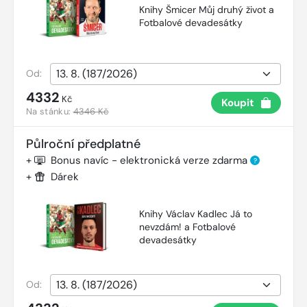
Knihy Šmicer Můj druhý život a
Fotbalové devadesátky
Od:
4332
Kč
Koupit
Na stánku:
4346 Kč
Půlroční předplatné
+
Bonus navíc - elektronická verze zdarma
?
+
Dárek
Knihy Václav Kadlec Já to
nevzdám! a Fotbalové
devadesátky
Od: