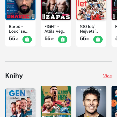
Baroš -
FIGHT -
100 let/
Loučí se
Attila Végh
Největší
dravec
vs. Karlos
okamžiky
55
55
55
Kč
Kč
Kč
Vémola
českého
sportu
Knihy
Více