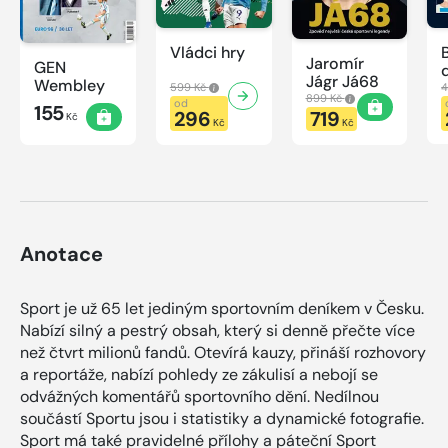
Vládci hry
Jaromír
GEN
Jágr Já68
Wembley
599 Kč
4
899 Kč
od
155
296
719
Kč
Kč
Kč
Anotace
Sport je už 65 let jediným sportovním deníkem v Česku.
Nabízí silný a pestrý obsah, který si denně přečte více
než čtvrt milionů fandů. Otevírá kauzy, přináší rozhovory
a reportáže, nabízí pohledy ze zákulisí a nebojí se
odvážných komentářů sportovního dění. Nedílnou
součástí Sportu jsou i statistiky a dynamické fotografie.
Sport má také pravidelné přílohy a páteční Sport