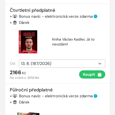
Čtvrtletní předplatné
+
Bonus navíc - elektronická verze zdarma
?
+
Dárek
Kniha Václav Kadlec Já to
nevzdám!
Od:
2166
Kč
Koupit
Na stánku:
2173 Kč
Půlroční předplatné
+
Bonus navíc - elektronická verze zdarma
?
+
Dárek