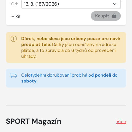
Od:
-
Koupit
Kč
Dárek, nebo sleva jsou určeny pouze pro nové
předplatitele
.
Dárky jsou odesílány na adresu
plátce, a to zpravidla do 6 týdnů od provedení
úhrady.
Celotýdenní doručování probíhá od
pondělí
do
soboty
.
SPORT Magazín
Více