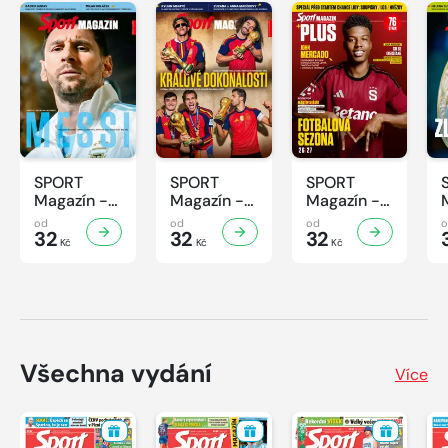
SPORT
SPORT
SPORT
Magazín -
Magazín -
Magazín -
32/2026
31/2026
30/2026
od
od
od
32
32
32
Kč
Kč
Kč
Všechna vydání
Více