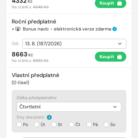
4332
Kč
Koupit
Na stánku:
4346 Kč
Roční předplatné
+
Bonus navíc - elektronická verze zdarma
?
Od:
8663
Kč
Koupit
Na stánku:
8692 Kč
Vlastní předplatné
(
0
čísel)
Délka předplatného:
Dny doručení:
Po
Út
St
Čt
Pá
So