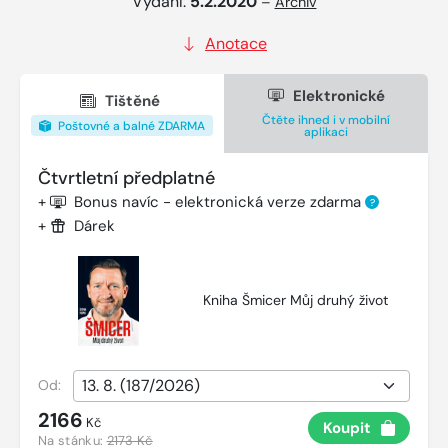
Vydání:
5.2.2020
–
Archiv
Anotace
Elektronické
Tištěné
Čtěte ihned i v mobilní
Poštovné a balné ZDARMA
aplikaci
Čtvrtletní předplatné
+
Bonus navíc - elektronická verze zdarma
?
+
Dárek
Kniha Šmicer Můj druhý život
Od:
2166
Kč
Koupit
Na stánku:
2173 Kč