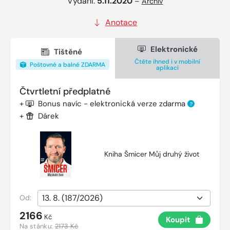
Vydání:
5.11.2020
–
Archiv
Anotace
Elektronické
Tištěné
Čtěte ihned i v mobilní
Poštovné a balné ZDARMA
aplikaci
Čtvrtletní předplatné
+
Bonus navíc - elektronická verze zdarma
?
+
Dárek
Kniha Šmicer Můj druhý život
Od:
2166
Kč
Koupit
Na stánku:
2173 Kč