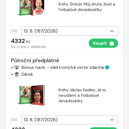
Knihy Šmicer Můj druhý život a
Fotbalové devadesátky
Od:
4332
Kč
Koupit
Na stánku:
4346 Kč
Půlroční předplatné
+
Bonus navíc - elektronická verze zdarma
?
+
Dárek
Knihy Václav Kadlec Já to
nevzdám! a Fotbalové
devadesátky
Od: