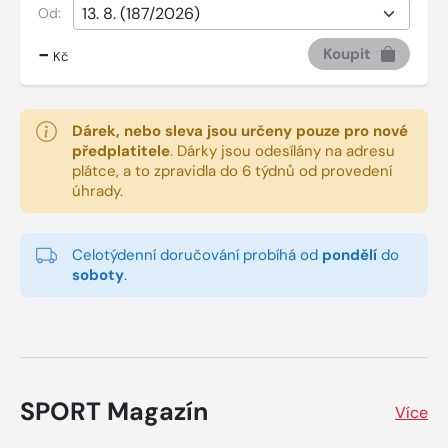
Od:
-
Koupit
Kč
Dárek, nebo sleva jsou určeny pouze pro nové
předplatitele
.
Dárky jsou odesílány na adresu
plátce, a to zpravidla do 6 týdnů od provedení
úhrady.
Celotýdenní doručování probíhá od
pondělí
do
soboty
.
SPORT Magazín
Více