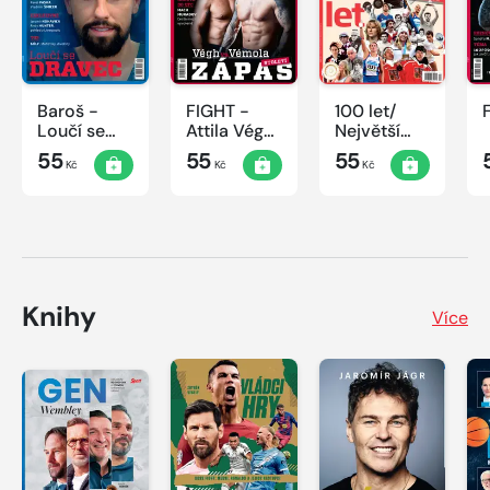
Baroš -
FIGHT -
100 let/
Loučí se
Attila Végh
Největší
dravec
vs. Karlos
okamžiky
55
55
55
Kč
Kč
Kč
Vémola
českého
sportu
Knihy
Více