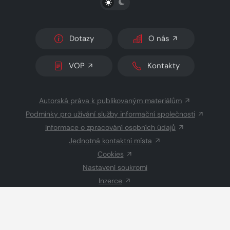
Dotazy
O nás
VOP
Kontakty
Autorská práva k publikovaným materiálům
Podmínky pro užívání služby informační společnosti
Informace o zpracování osobních údajů
Jednotná kontaktní místa
Cookies
Nastavení soukromí
Inzerce
Redakce