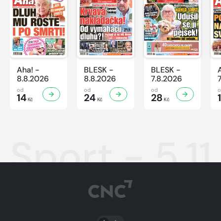
Aha! -
BLESK -
BLESK -
8.8.2026
8.8.2026
7.8.2026
od
od
od
14
24
28
Kč
Kč
Kč
Sport - 5.1
PŘEPNOUT SVĚTLÝ/TMAVÝ REŽIM