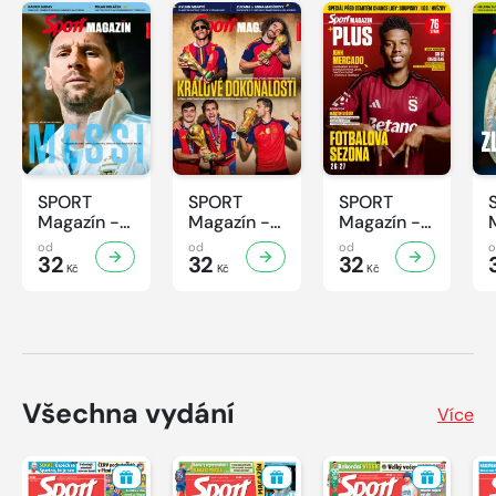
SPORT
SPORT
SPORT
Magazín -
Magazín -
Magazín -
32/2026
31/2026
30/2026
od
od
od
32
32
32
Kč
Kč
Kč
Všechna vydání
Více