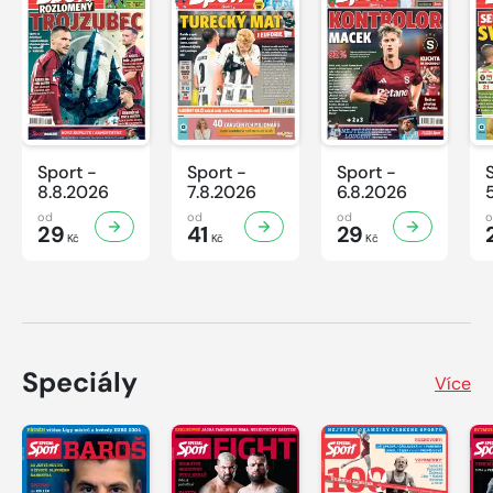
Sport -
Sport -
Sport -
8.8.2026
7.8.2026
6.8.2026
od
od
od
29
41
29
Kč
Kč
Kč
Speciály
Více