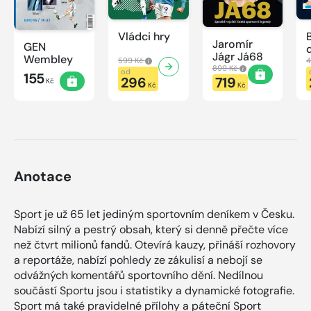
Vládci hry
Jaromír
GEN
Jágr Já68
Wembley
599 Kč
4
899 Kč
od
155
296
719
Kč
Kč
Kč
Anotace
Sport je už 65 let jediným sportovním deníkem v Česku.
Nabízí silný a pestrý obsah, který si denně přečte více
než čtvrt milionů fandů. Otevírá kauzy, přináší rozhovory
a reportáže, nabízí pohledy ze zákulisí a nebojí se
odvážných komentářů sportovního dění. Nedílnou
součástí Sportu jsou i statistiky a dynamické fotografie.
Sport má také pravidelné přílohy a páteční Sport