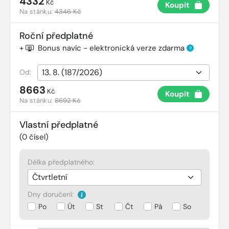
4332
Kč
Koupit
Na stánku:
4346 Kč
Roční předplatné
+
Bonus navíc - elektronická verze zdarma
?
Od:
8663
Kč
Koupit
Na stánku:
8692 Kč
Vlastní předplatné
(
0
čísel)
Délka předplatného:
Dny doručení:
Po
Út
St
Čt
Pá
So