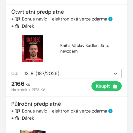
Čtvrtletní předplatné
+
Bonus navíc - elektronická verze zdarma
?
+
Dárek
Kniha Václav Kadlec Já to
nevzdám!
Od:
2166
Kč
Koupit
Na stánku:
2173 Kč
Půlroční předplatné
+
Bonus navíc - elektronická verze zdarma
?
+
Dárek