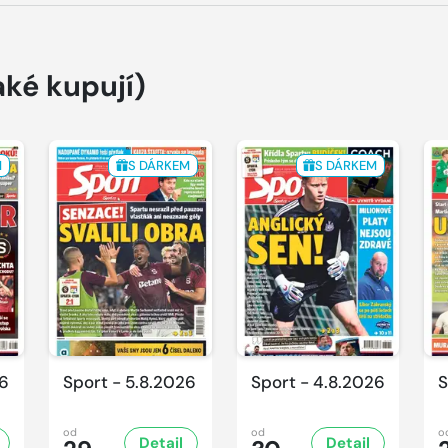
aké kupují)
M
S DÁRKEM
S DÁRKEM
26
Sport - 5.8.2026
Sport - 4.8.2026
S
od
od
o
Detail
Detail