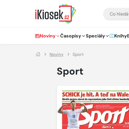
Přejít na hlavní obsah
VYHLEDÁVÁNÍ
Hlavní navigace
Noviny
Časopisy
Speciály
Knihy
Noviny
Sport
Sport