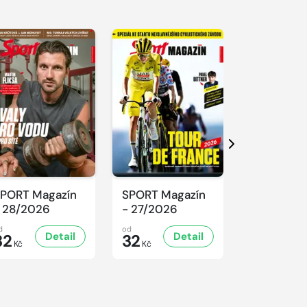
Další
PORT Magazín
SPORT Magazín
SPORT Ma
 28/2026
- 27/2026
- 26/2026
d
od
od
Detail
Detail
D
32
32
32
Kč
Kč
Kč