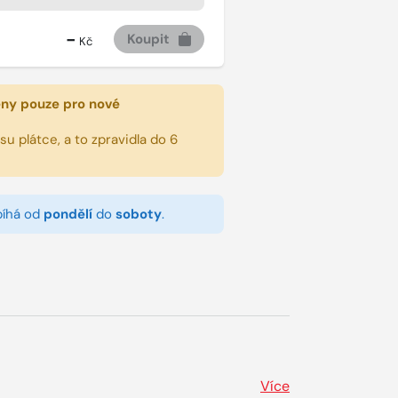
-
Koupit
Kč
eny pouze pro nové
u plátce, a to zpravidla do 6
bíhá od
pondělí
do
soboty
.
Více