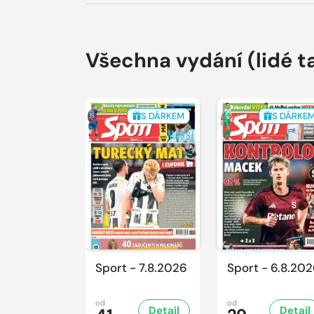
Všechna vydání
(lidé t
S DÁRKEM
S DÁRKE
Sport - 7.8.2026
Sport - 6.8.20
od
od
Detail
Detail