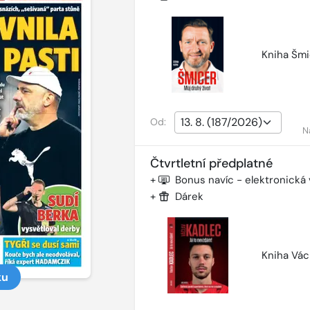
Kniha Šmi
Od:
N
Čtvrtletní předplatné
+
Bonus navíc - elektronická
+
Dárek
Kniha Vác
ku