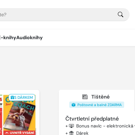
E-knihy
Audioknihy
Tištěné
S DÁRKEM
Poštovné a balné ZDARMA
Čtvrtletní předplatné
+
Bonus navíc - elektronická
+
Dárek