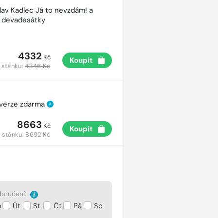
lav Kadlec Já to nevzdám! a
é devadesátky
4332
Kč
Koupit
 stánku:
4346 Kč
 verze zdarma
?
8663
Kč
Koupit
 stánku:
8692 Kč
oručení:
o
Út
St
Čt
Pá
So