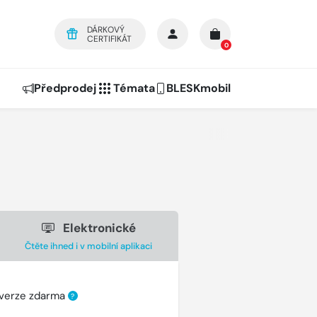
DÁRKOVÝ
CERTIFIKÁT
0
Předprodej
Témata
BLESKmobil
Elektronické
Čtěte ihned i v mobilní aplikaci
 verze zdarma
?