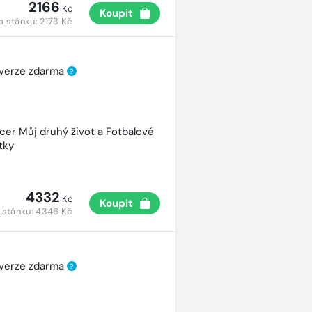
2166
Kč
Koupit
a stánku:
2173 Kč
 verze zdarma
?
cer Můj druhý život a Fotbalové
tky
4332
Kč
Koupit
 stánku:
4346 Kč
 verze zdarma
?