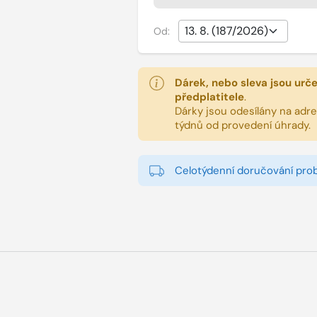
Od:
Dárek, nebo sleva jsou urč
předplatitele
.
Dárky jsou odesílány na adres
týdnů od provedení úhrady.
Celotýdenní doručování pro