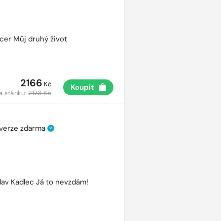
cer Můj druhý život
2166
Kč
Koupit
a stánku:
2173 Kč
 verze zdarma
?
lav Kadlec Já to nevzdám!