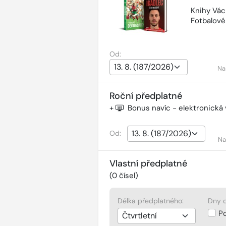
Knihy Vác
Fotbalov
Od:
Na
Roční předplatné
+
Bonus navíc - elektronická
Od:
Na
Vlastní předplatné
(
0
čísel)
Délka předplatného:
Dny d
P