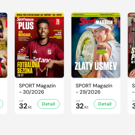
SPORT Magazín
SPORT Magazín
S
- 30/2026
- 29/2026
-
od
od
o
Detail
Detail
32
32
Kč
Kč