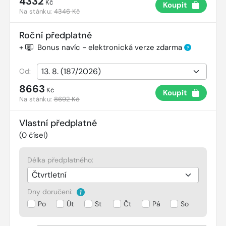
4332
Kč
Koupit
Na stánku:
4346 Kč
Roční předplatné
+
Bonus navíc - elektronická verze zdarma
?
Od:
8663
Kč
Koupit
Na stánku:
8692 Kč
Vlastní předplatné
(
0
čísel)
Délka předplatného:
Dny doručení:
Po
Út
St
Čt
Pá
So