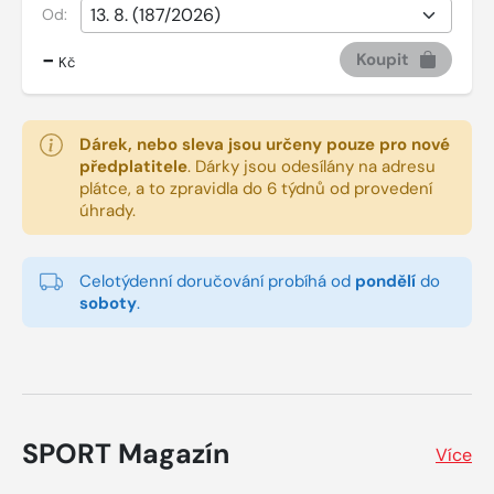
Od:
-
Koupit
Kč
Dárek, nebo sleva jsou určeny pouze pro nové
předplatitele
.
Dárky jsou odesílány na adresu
plátce, a to zpravidla do 6 týdnů od provedení
úhrady.
Celotýdenní doručování probíhá od
pondělí
do
soboty
.
SPORT Magazín
Více