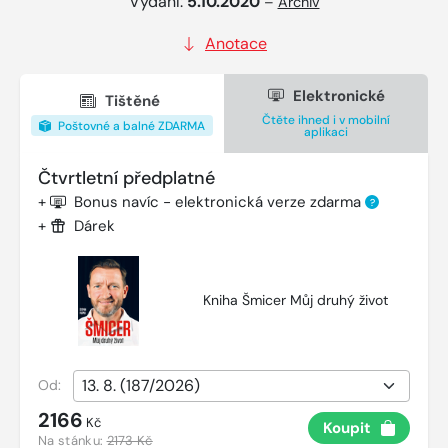
Vydání:
5.10.2020
–
Archiv
Anotace
Elektronické
Tištěné
Čtěte ihned i v mobilní
Poštovné a balné ZDARMA
aplikaci
Čtvrtletní předplatné
+
Bonus navíc - elektronická verze zdarma
?
+
Dárek
Kniha Šmicer Můj druhý život
Od:
2166
Kč
Koupit
Na stánku:
2173 Kč