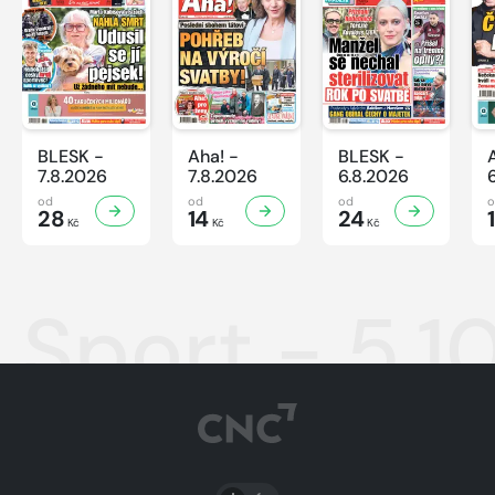
BLESK -
Aha! -
BLESK -
7.8.2026
7.8.2026
6.8.2026
od
od
od
28
14
24
Kč
Kč
Kč
Sport - 5.1
PŘEPNOUT SVĚTLÝ/TMAVÝ REŽIM