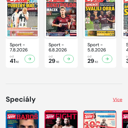
Sport -
Sport -
Sport -
7.8.2026
6.8.2026
5.8.2026
od
od
od
41
29
29
Kč
Kč
Kč
Speciály
Více