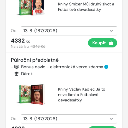
Knihy Šmicer Můj druhý život a
Fotbalové devadesátky
Od:
4332
Kč
Koupit
Na stánku:
4346 Kč
Půlroční předplatné
+
Bonus navíc - elektronická verze zdarma
?
+
Dárek
Knihy Václav Kadlec Já to
nevzdám! a Fotbalové
devadesátky
Od: