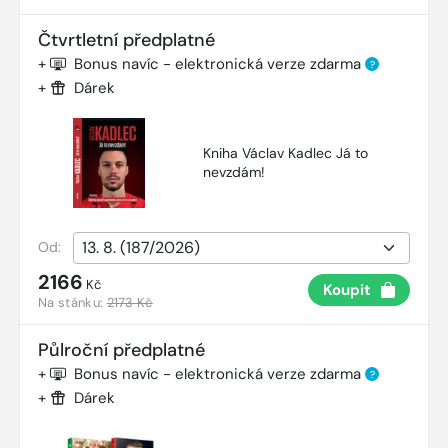
Čtvrtletní předplatné
+
Bonus navíc - elektronická verze zdarma
?
+
Dárek
Kniha Václav Kadlec Já to
nevzdám!
Od:
2166
Kč
Koupit
Na stánku:
2173 Kč
Půlroční předplatné
+
Bonus navíc - elektronická verze zdarma
?
+
Dárek