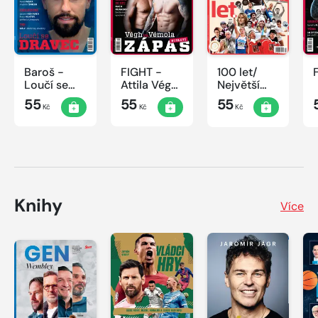
Baroš -
FIGHT -
100 let/
Loučí se
Attila Végh
Největší
dravec
vs. Karlos
okamžiky
55
55
55
Kč
Kč
Kč
Vémola
českého
sportu
Knihy
Více