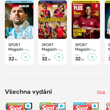
SPORT
SPORT
SPORT
Magazín -
Magazín -
Magazín -
32/2026
31/2026
30/2026
od
od
od
32
32
32
Kč
Kč
Kč
Všechna vydání
Více