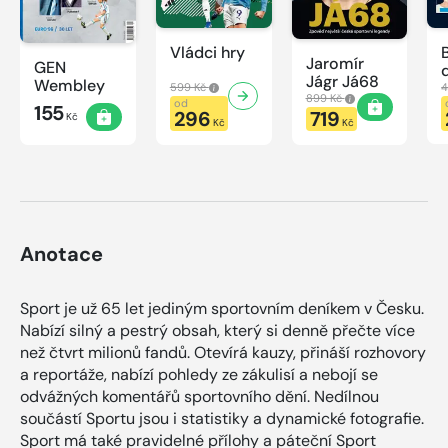
Vládci hry
Jaromír
GEN
Jágr Já68
Wembley
599 Kč
4
899 Kč
od
155
296
719
Kč
Kč
Kč
Anotace
Sport je už 65 let jediným sportovním deníkem v Česku.
Nabízí silný a pestrý obsah, který si denně přečte více
než čtvrt milionů fandů. Otevírá kauzy, přináší rozhovory
a reportáže, nabízí pohledy ze zákulisí a nebojí se
odvážných komentářů sportovního dění. Nedílnou
součástí Sportu jsou i statistiky a dynamické fotografie.
Sport má také pravidelné přílohy a páteční Sport