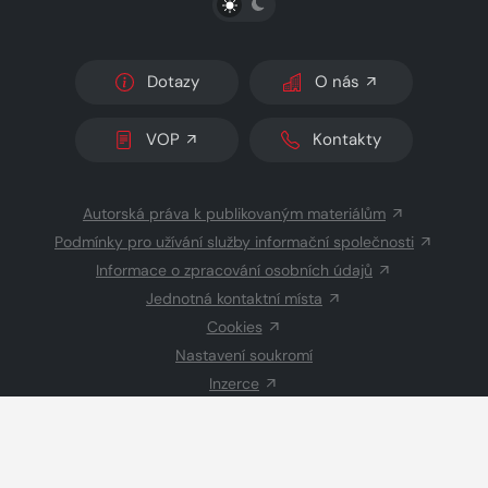
Dotazy
O nás
VOP
Kontakty
Autorská práva k publikovaným materiálům
Podmínky pro užívání služby informační společnosti
Informace o zpracování osobních údajů
Jednotná kontaktní místa
Cookies
Nastavení soukromí
Inzerce
Redakce