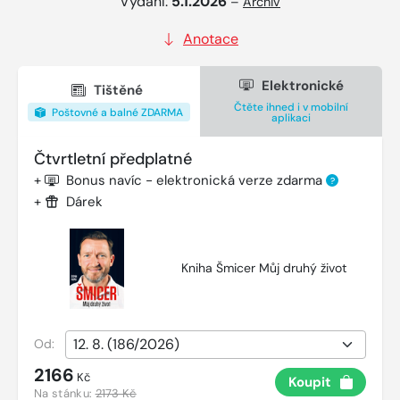
Vydání:
5.1.2026
–
Archiv
Anotace
Elektronické
Tištěné
Čtěte ihned i v mobilní
Poštovné a balné ZDARMA
aplikaci
Čtvrtletní předplatné
+
Bonus navíc - elektronická verze zdarma
?
+
Dárek
Kniha Šmicer Můj druhý život
Od:
2166
Kč
Koupit
Na stánku:
2173 Kč