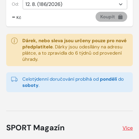
Od:
-
Koupit
Kč
Dárek, nebo sleva jsou určeny pouze pro nové
předplatitele
.
Dárky jsou odesílány na adresu
plátce, a to zpravidla do 6 týdnů od provedení
úhrady.
Celotýdenní doručování probíhá od
pondělí
do
soboty
.
SPORT Magazín
Více