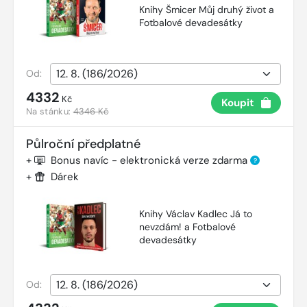
Knihy Šmicer Můj druhý život a
Fotbalové devadesátky
Od:
4332
Kč
Koupit
Na stánku:
4346 Kč
Půlroční předplatné
+
Bonus navíc - elektronická verze zdarma
?
+
Dárek
Knihy Václav Kadlec Já to
nevzdám! a Fotbalové
devadesátky
Od: