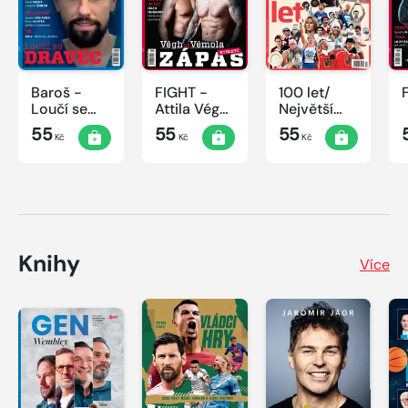
Baroš -
FIGHT -
100 let/
Loučí se
Attila Végh
Největší
dravec
vs. Karlos
okamžiky
55
55
55
Kč
Kč
Kč
Vémola
českého
sportu
Knihy
Více