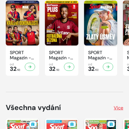
SPORT
SPORT
SPORT
Magazín -
Magazín -
Magazín -
31/2026
30/2026
29/2026
od
od
od
32
32
32
Kč
Kč
Kč
Všechna vydání
Více