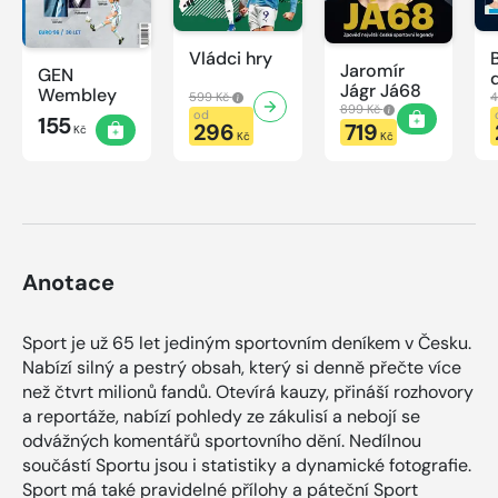
Vládci hry
Jaromír
GEN
Jágr Já68
Wembley
599 Kč
4
899 Kč
od
155
296
719
Kč
Kč
Kč
Anotace
Sport je už 65 let jediným sportovním deníkem v Česku.
Nabízí silný a pestrý obsah, který si denně přečte více
než čtvrt milionů fandů. Otevírá kauzy, přináší rozhovory
a reportáže, nabízí pohledy ze zákulisí a nebojí se
odvážných komentářů sportovního dění. Nedílnou
součástí Sportu jsou i statistiky a dynamické fotografie.
Sport má také pravidelné přílohy a páteční Sport