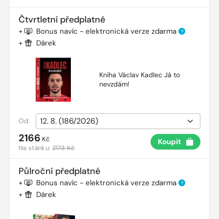
Čtvrtletní předplatné
+
Bonus navíc - elektronická verze zdarma
?
+
Dárek
Kniha Václav Kadlec Já to
nevzdám!
Od:
2166
Kč
Koupit
Na stánku:
2173 Kč
Půlroční předplatné
+
Bonus navíc - elektronická verze zdarma
?
+
Dárek