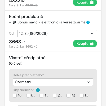
4332
Kč
Koupit
Na stánku:
4346 Kč
Roční předplatné
+
Bonus navíc - elektronická verze zdarma
?
Od:
8663
Kč
Koupit
Na stánku:
8692 Kč
Vlastní předplatné
(
0
čísel)
Délka předplatného:
Dny doručení:
Po
Út
St
Čt
Pá
So