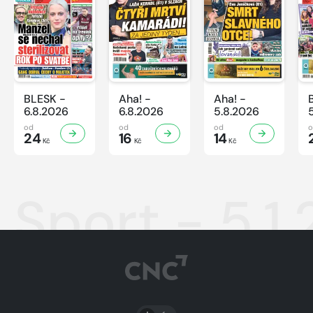
BLESK -
Aha! -
Aha! -
6.8.2026
6.8.2026
5.8.2026
od
od
od
24
16
14
Kč
Kč
Kč
Sport - 5.1
PŘEPNOUT SVĚTLÝ/TMAVÝ REŽIM