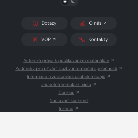
Dotazy
O nás
VOP
Kontakty
Autorská práva k publikovaným materiálům
Podmínky pro užívání služby informační společnosti
Informace o zpracování osobních údajů
Jednotná kontaktní místa
Cookies
Nastavení soukromí
Inzerce
Redakce