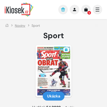
Přejít na hlavní obsah
0
Noviny
Sport
Sport
Ukázka