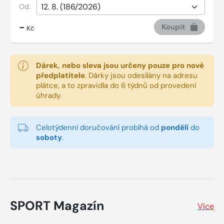
Od:
-
Koupit
Kč
Dárek, nebo sleva jsou určeny pouze pro nové
předplatitele
.
Dárky jsou odesílány na adresu
plátce, a to zpravidla do 6 týdnů od provedení
úhrady.
Celotýdenní doručování probíhá od
pondělí
do
soboty
.
SPORT Magazín
Více