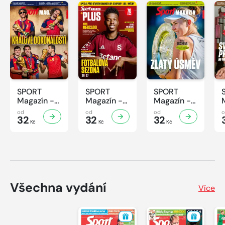
SPORT
SPORT
SPORT
Magazín -
Magazín -
Magazín -
31/2026
30/2026
29/2026
od
od
od
32
32
32
Kč
Kč
Kč
Všechna vydání
Více