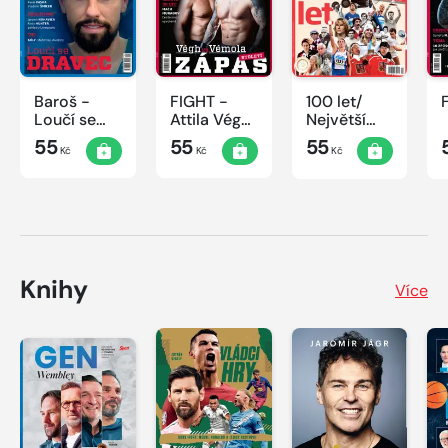
Baroš -
FIGHT -
100 let/
Loučí se
Attila Végh
Největší
dravec
vs. Karlos
okamžiky
55
55
55
Kč
Kč
Kč
Vémola
českého
sportu
Knihy
Více