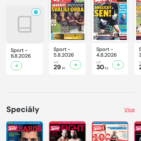
Sport -
Sport -
Sport -
5.8.2026
4.8.2026
6.8.2026
od
od
29
30
Kč
Kč
Speciály
Více