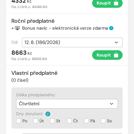
4332
Kč
Koupit
Na stánku:
4346 Kč
Roční předplatné
+
Bonus navíc - elektronická verze zdarma
?
Od:
8663
Kč
Koupit
Na stánku:
8692 Kč
Vlastní předplatné
(
0
čísel)
Délka předplatného:
Dny doručení:
Po
Út
St
Čt
Pá
So