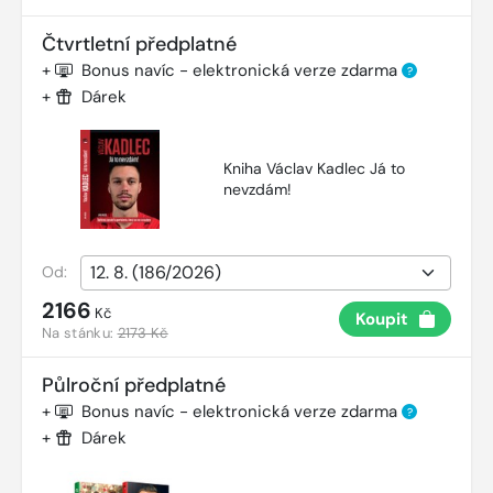
Čtvrtletní předplatné
+
Bonus navíc - elektronická verze zdarma
?
+
Dárek
Kniha Václav Kadlec Já to
nevzdám!
Od:
2166
Kč
Koupit
Na stánku:
2173 Kč
Půlroční předplatné
+
Bonus navíc - elektronická verze zdarma
?
+
Dárek