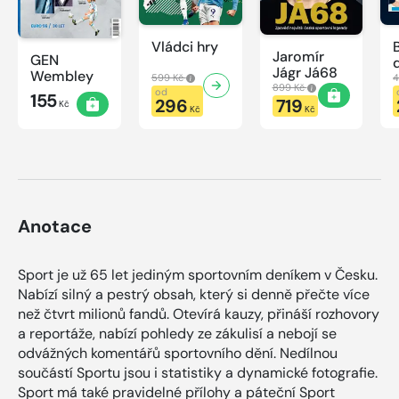
Vládci hry
Jaromír
GEN
Jágr Já68
Wembley
599 Kč
4
899 Kč
od
155
296
719
Kč
Kč
Kč
Anotace
Sport je už 65 let jediným sportovním deníkem v Česku.
Nabízí silný a pestrý obsah, který si denně přečte více
než čtvrt milionů fandů. Otevírá kauzy, přináší rozhovory
a reportáže, nabízí pohledy ze zákulisí a nebojí se
odvážných komentářů sportovního dění. Nedílnou
součástí Sportu jsou i statistiky a dynamické fotografie.
Sport má také pravidelné přílohy a páteční Sport