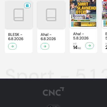
Aha! -
BLESK -
Aha! -
5.8.2026
6.8.2026
6.8.2026
od
14
Kč
Sport - 5.1
PŘEPNOUT SVĚTLÝ/TMAVÝ REŽIM