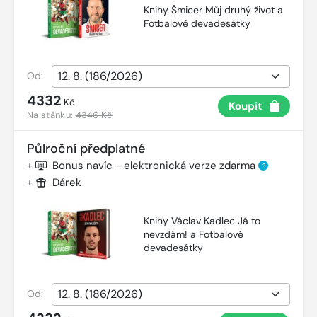
Knihy Šmicer Můj druhý život a
Fotbalové devadesátky
Od:
4332
Kč
Koupit
Na stánku:
4346 Kč
Půlroční předplatné
+
Bonus navíc - elektronická verze zdarma
?
+
Dárek
Knihy Václav Kadlec Já to
nevzdám! a Fotbalové
devadesátky
Od: