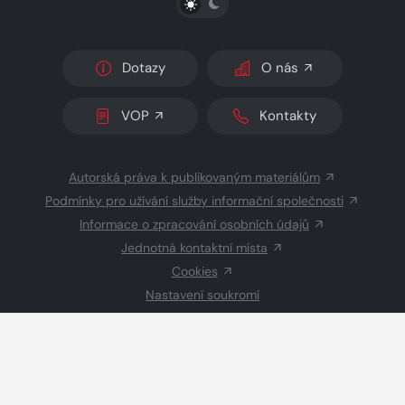
Dotazy
O nás
VOP
Kontakty
Autorská práva k publikovaným materiálům
Podmínky pro užívání služby informační společnosti
Informace o zpracování osobních údajů
Jednotná kontaktní místa
Cookies
Nastavení soukromí
Inzerce
Redakce