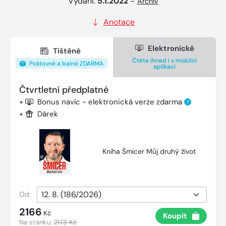
Vydání:
5.1.2022
–
Archiv
Anotace
Elektronické
Tištěné
Čtěte ihned i v mobilní
Poštovné a balné ZDARMA
aplikaci
Čtvrtletní předplatné
+
Bonus navíc - elektronická verze zdarma
?
+
Dárek
Kniha Šmicer Můj druhý život
Od:
2166
Kč
Koupit
Na stánku:
2173 Kč