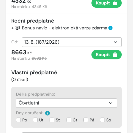
4332
Kč
Koupit
Na stánku:
4346 Kč
Roční předplatné
+
Bonus navíc - elektronická verze zdarma
?
Od:
8663
Kč
Koupit
Na stánku:
8692 Kč
Vlastní předplatné
(
0
čísel)
Délka předplatného:
Dny doručení:
Po
Út
St
Čt
Pá
So