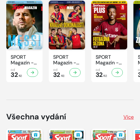
SPORT
SPORT
SPORT
Magazín -
Magazín -
Magazín -
32/2026
31/2026
30/2026
od
od
od
32
32
32
Kč
Kč
Kč
Všechna vydání
Více