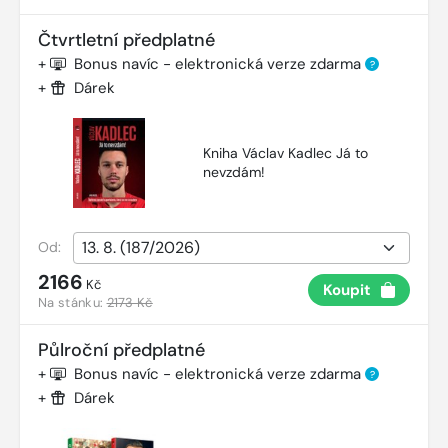
Čtvrtletní předplatné
+
Bonus navíc - elektronická verze zdarma
?
+
Dárek
Kniha Václav Kadlec Já to
nevzdám!
Od:
2166
Kč
Koupit
Na stánku:
2173 Kč
Půlroční předplatné
+
Bonus navíc - elektronická verze zdarma
?
+
Dárek