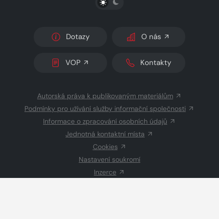
Dotazy
O nás
VOP
Kontakty
Autorská práva k publikovaným materiálům
Podmínky pro užívání služby informační společnosti
Informace o zpracování osobních údajů
Jednotná kontaktní místa
Cookies
Nastavení soukromí
Inzerce
Redakce