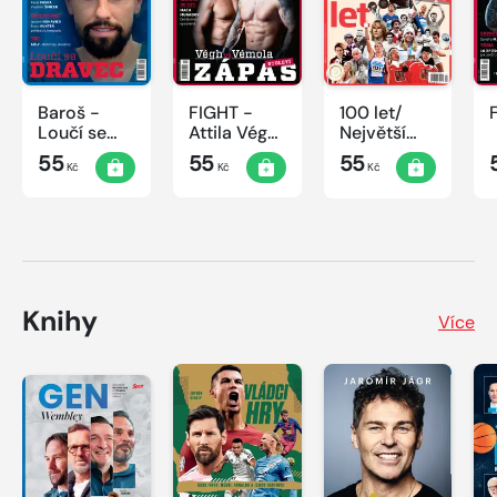
Baroš -
FIGHT -
100 let/
Loučí se
Attila Végh
Největší
dravec
vs. Karlos
okamžiky
55
55
55
Kč
Kč
Kč
Vémola
českého
sportu
Knihy
Více