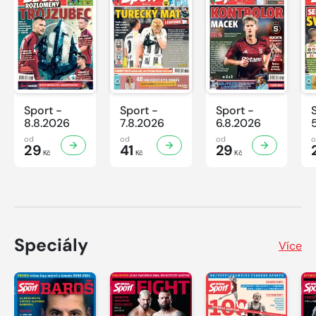
Sport -
Sport -
Sport -
8.8.2026
7.8.2026
6.8.2026
od
od
od
29
41
29
Kč
Kč
Kč
Speciály
Více