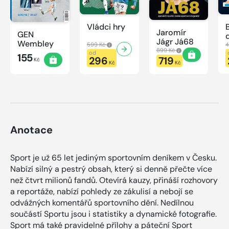
Vládci hry
Jaromír
GEN
Jágr Já68
Wembley
599 Kč
4
899 Kč
od
155
296
719
Kč
Kč
Kč
Anotace
Sport je už 65 let jediným sportovním deníkem v Česku.
Nabízí silný a pestrý obsah, který si denně přečte více
než čtvrt milionů fandů. Otevírá kauzy, přináší rozhovory
a reportáže, nabízí pohledy ze zákulisí a nebojí se
odvážných komentářů sportovního dění. Nedílnou
součástí Sportu jsou i statistiky a dynamické fotografie.
Sport má také pravidelné přílohy a páteční Sport