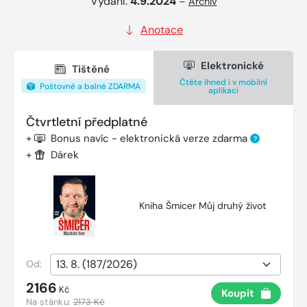
Vydání:
4.9.2024
–
Archiv
Anotace
Elektronické
Tištěné
Čtěte ihned i v mobilní
Poštovné a balné ZDARMA
aplikaci
Čtvrtletní předplatné
+
Bonus navíc - elektronická verze zdarma
?
+
Dárek
Kniha Šmicer Můj druhý život
Od:
2166
Kč
Koupit
Na stánku:
2173 Kč