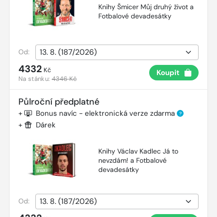
Knihy Šmicer Můj druhý život a
Fotbalové devadesátky
Od:
4332
Kč
Koupit
Na stánku:
4346 Kč
Půlroční předplatné
+
Bonus navíc - elektronická verze zdarma
?
+
Dárek
Knihy Václav Kadlec Já to
nevzdám! a Fotbalové
devadesátky
Od: