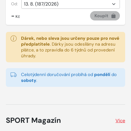
Od:
-
Koupit
Kč
Dárek, nebo sleva jsou určeny pouze pro nové
předplatitele
.
Dárky jsou odesílány na adresu
plátce, a to zpravidla do 6 týdnů od provedení
úhrady.
Celotýdenní doručování probíhá od
pondělí
do
soboty
.
SPORT Magazín
Více