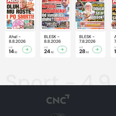
Aha! -
BLESK -
BLESK -
8.8.2026
8.8.2026
7.8.2026
od
od
od
14
24
28
Kč
Kč
Kč
Sport - 4.9
PŘEPNOUT SVĚTLÝ/TMAVÝ REŽIM