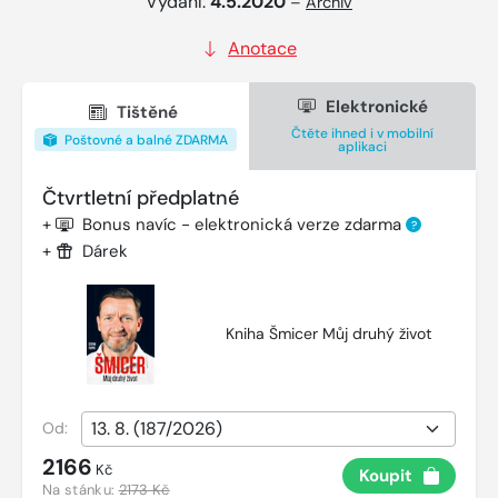
Vydání:
4.5.2020
–
Archiv
Anotace
Elektronické
Tištěné
Čtěte ihned i v mobilní
Poštovné a balné ZDARMA
aplikaci
Čtvrtletní předplatné
+
Bonus navíc - elektronická verze zdarma
?
+
Dárek
Kniha Šmicer Můj druhý život
Od:
2166
Kč
Koupit
Na stánku:
2173 Kč