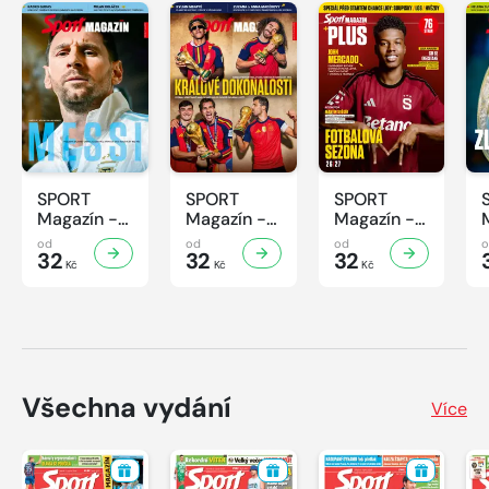
SPORT
SPORT
SPORT
Magazín -
Magazín -
Magazín -
32/2026
31/2026
30/2026
od
od
od
32
32
32
Kč
Kč
Kč
Všechna vydání
Více