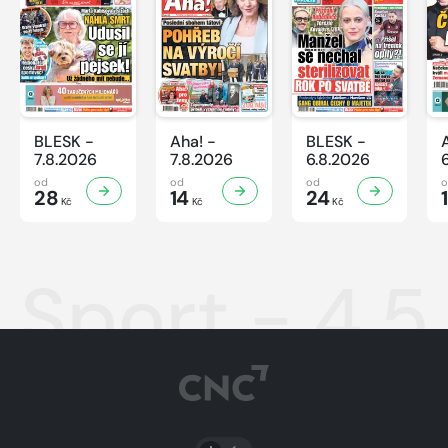
BLESK -
Aha! -
BLESK -
7.8.2026
7.8.2026
6.8.2026
od
od
od
28
14
24
Kč
Kč
Kč
Sport - 4.
PŘEPNOUT SVĚTLÝ/TMAVÝ REŽIM