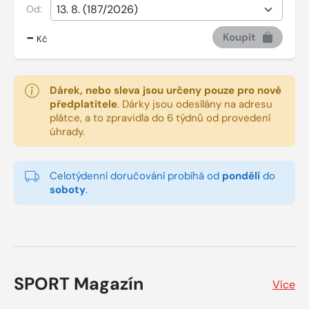
Od:
-
Koupit
Kč
Dárek, nebo sleva jsou určeny pouze pro nové
předplatitele
.
Dárky jsou odesílány na adresu
plátce, a to zpravidla do 6 týdnů od provedení
úhrady.
Celotýdenní doručování probíhá od
pondělí
do
soboty
.
SPORT Magazín
Více