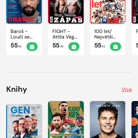
Baroš -
FIGHT -
100 let/
Loučí se
Attila Végh
Největší
dravec
vs. Karlos
okamžiky
55
55
55
Kč
Kč
Kč
Vémola
českého
sportu
Knihy
Více