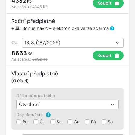
4332
Kč
Koupit
Na stánku:
4346 Kč
Roční předplatné
+
Bonus navíc - elektronická verze zdarma
?
Od:
8663
Kč
Koupit
Na stánku:
8692 Kč
Vlastní předplatné
(
0
čísel)
Délka předplatného:
Dny doručení:
Po
Út
St
Čt
Pá
So