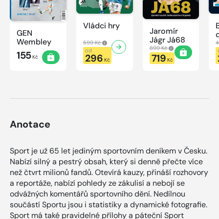
Vládci hry
Jaromír
GEN
Jágr Já68
Wembley
599 Kč
4
899 Kč
od
155
296
719
Kč
Kč
Kč
Anotace
Sport je už 65 let jediným sportovním deníkem v Česku.
Nabízí silný a pestrý obsah, který si denně přečte více
než čtvrt milionů fandů. Otevírá kauzy, přináší rozhovory
a reportáže, nabízí pohledy ze zákulisí a nebojí se
odvážných komentářů sportovního dění. Nedílnou
součástí Sportu jsou i statistiky a dynamické fotografie.
Sport má také pravidelné přílohy a páteční Sport