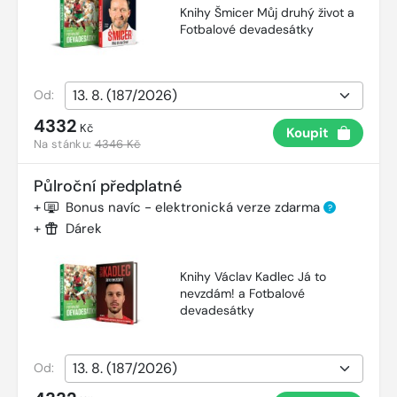
Knihy Šmicer Můj druhý život a
Fotbalové devadesátky
Od:
4332
Kč
Koupit
Na stánku:
4346 Kč
Půlroční předplatné
+
Bonus navíc - elektronická verze zdarma
?
+
Dárek
Knihy Václav Kadlec Já to
nevzdám! a Fotbalové
devadesátky
Od: