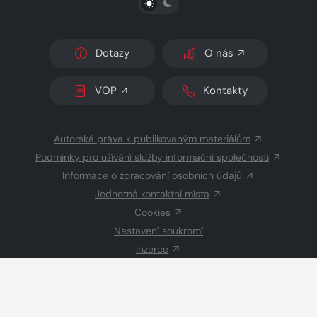
Dotazy
O nás
VOP
Kontakty
Autorská práva k publikovaným materiálům
Podmínky pro užívání služby informační společnosti
Informace o zpracování osobních údajů
Jednotná kontaktní místa
Cookies
Nastavení soukromí
Inzerce
Redakce