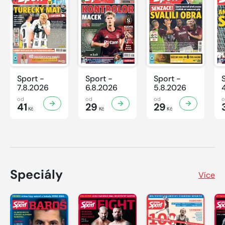
Sport -
Sport -
Sport -
7.8.2026
6.8.2026
5.8.2026
od
od
od
41
29
29
Kč
Kč
Kč
Speciály
Více