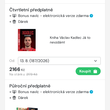
Čtvrtletní předplatné
+
Bonus navíc - elektronická verze zdarma
?
+
Dárek
Kniha Václav Kadlec Já to
nevzdám!
Od:
2166
Kč
Koupit
Na stánku:
2173 Kč
Půlroční předplatné
+
Bonus navíc - elektronická verze zdarma
?
+
Dárek