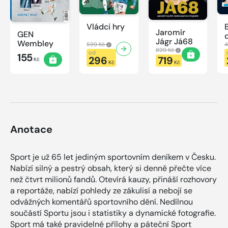
Vládci hry
Jaromír
GEN
Jágr Já68
Wembley
599 Kč
4
899 Kč
od
155
296
719
Kč
Kč
Kč
Anotace
Sport je už 65 let jediným sportovním deníkem v Česku.
Nabízí silný a pestrý obsah, který si denně přečte více
než čtvrt milionů fandů. Otevírá kauzy, přináší rozhovory
a reportáže, nabízí pohledy ze zákulisí a nebojí se
odvážných komentářů sportovního dění. Nedílnou
součástí Sportu jsou i statistiky a dynamické fotografie.
Sport má také pravidelné přílohy a páteční Sport