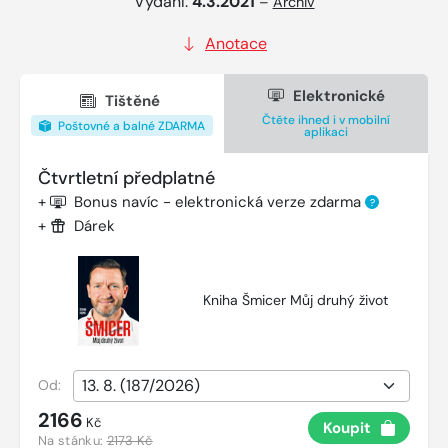
Vydání:
4.3.2021
–
Archiv
Anotace
Elektronické
Tištěné
Čtěte ihned i v mobilní
Poštovné a balné ZDARMA
aplikaci
Čtvrtletní předplatné
+
Bonus navíc - elektronická verze zdarma
?
+
Dárek
Kniha Šmicer Můj druhý život
Od:
2166
Kč
Koupit
Na stánku:
2173 Kč