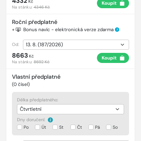
4332
Kč
Koupit
Na stánku:
4346 Kč
Roční předplatné
+
Bonus navíc - elektronická verze zdarma
?
Od:
8663
Kč
Koupit
Na stánku:
8692 Kč
Vlastní předplatné
(
0
čísel)
Délka předplatného:
Dny doručení:
Po
Út
St
Čt
Pá
So