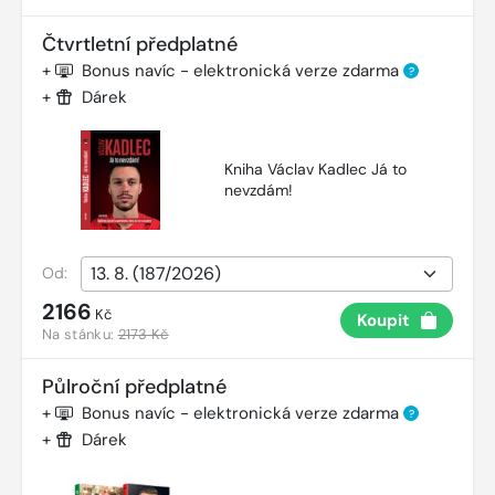
Čtvrtletní předplatné
+
Bonus navíc - elektronická verze zdarma
?
+
Dárek
Kniha Václav Kadlec Já to
nevzdám!
Od:
2166
Kč
Koupit
Na stánku:
2173 Kč
Půlroční předplatné
+
Bonus navíc - elektronická verze zdarma
?
+
Dárek