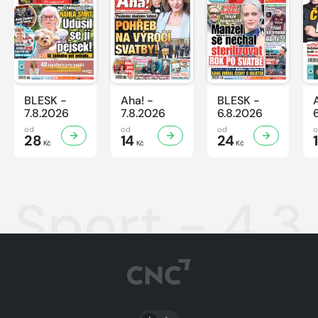
BLESK -
Aha! -
BLESK -
7.8.2026
7.8.2026
6.8.2026
od
od
od
28
14
24
Kč
Kč
Kč
Sport - 4.3
PŘEPNOUT SVĚTLÝ/TMAVÝ REŽIM