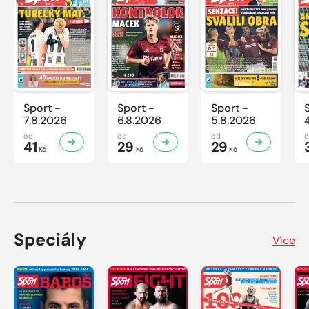
Sport -
Sport -
Sport -
7.8.2026
6.8.2026
5.8.2026
od
od
od
41
29
29
Kč
Kč
Kč
Speciály
Více