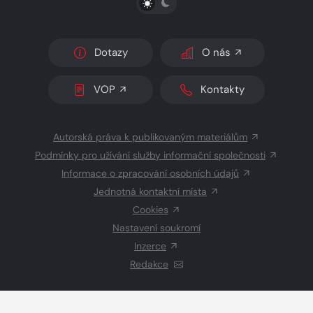
Dotazy
O nás
VOP
Kontakty
Autorská práva k publikovaným materiálům
Podmínky pro užívání služby informační společnosti
Informace o zpracování osobních údajů
Jednotná kontaktní místa
Cookies
Nastavení soukromí
Inzerce
Redakce