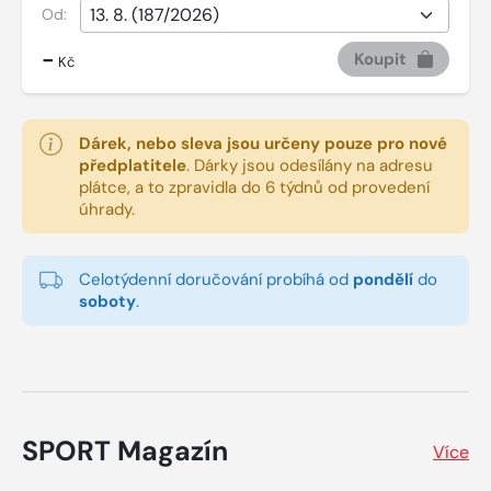
Od:
-
Koupit
Kč
Dárek, nebo sleva jsou určeny pouze pro nové
předplatitele
.
Dárky jsou odesílány na adresu
plátce, a to zpravidla do 6 týdnů od provedení
úhrady.
Celotýdenní doručování probíhá od
pondělí
do
soboty
.
SPORT Magazín
Více