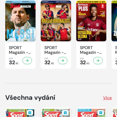
SPORT
SPORT
SPORT
Magazín -
Magazín -
Magazín -
32/2026
31/2026
30/2026
od
od
od
32
32
32
Kč
Kč
Kč
Všechna vydání
Více