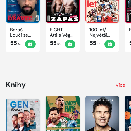
Baroš -
FIGHT -
100 let/
Loučí se
Attila Végh
Největší
dravec
vs. Karlos
okamžiky
55
55
55
Kč
Kč
Kč
Vémola
českého
sportu
Knihy
Více