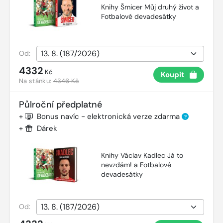
Knihy Šmicer Můj druhý život a
Fotbalové devadesátky
Od:
4332
Kč
Koupit
Na stánku:
4346 Kč
Půlroční předplatné
+
Bonus navíc - elektronická verze zdarma
?
+
Dárek
Knihy Václav Kadlec Já to
nevzdám! a Fotbalové
devadesátky
Od: