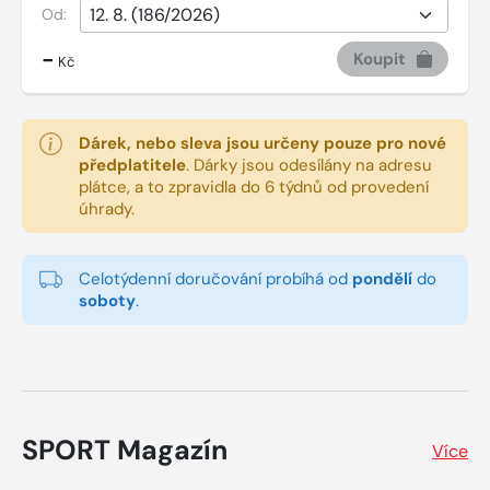
Od:
-
Koupit
Kč
Dárek, nebo sleva jsou určeny pouze pro nové
předplatitele
.
Dárky jsou odesílány na adresu
plátce, a to zpravidla do 6 týdnů od provedení
úhrady.
Celotýdenní doručování probíhá od
pondělí
do
soboty
.
SPORT Magazín
Více