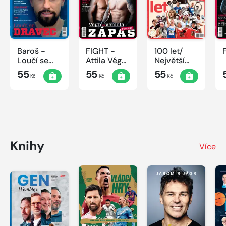
Baroš -
FIGHT -
100 let/
Loučí se
Attila Végh
Největší
dravec
vs. Karlos
okamžiky
55
55
55
Kč
Kč
Kč
Vémola
českého
sportu
Knihy
Více