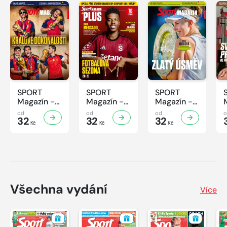
SPORT
SPORT
SPORT
Magazín -
Magazín -
Magazín -
31/2026
30/2026
29/2026
od
od
od
32
32
32
Kč
Kč
Kč
Všechna vydání
Více