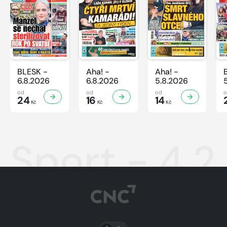
BLESK -
Aha! -
Aha! -
6.8.2026
6.8.2026
5.8.2026
od
od
od
24
16
14
Kč
Kč
Kč
Sport - 4.2
PŘEPNOUT SVĚTLÝ/TMAVÝ REŽIM