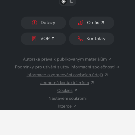
Dotazy
O nás
VOP
Kontakty
Autorská práva k publikovaným materiálům
Podmínky pro užívání služby informační společnosti
Informace o zpracování osobních údajů
Jednotná kontaktní místa
Cookies
Nastavení soukromí
Inzerce
Redakce