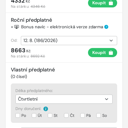
4332
Kč
Koupit
Na stánku:
4346 Kč
Roční předplatné
+
Bonus navíc - elektronická verze zdarma
?
Od:
8663
Kč
Koupit
Na stánku:
8692 Kč
Vlastní předplatné
(
0
čísel)
Délka předplatného:
Dny doručení:
Po
Út
St
Čt
Pá
So