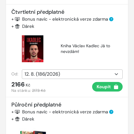
Čtvrtletní předplatné
+
Bonus navíc - elektronická verze zdarma
?
+
Dárek
Kniha Václav Kadlec Já to
nevzdám!
Od:
2166
Kč
Koupit
Na stánku:
2173 Kč
Půlroční předplatné
+
Bonus navíc - elektronická verze zdarma
?
+
Dárek