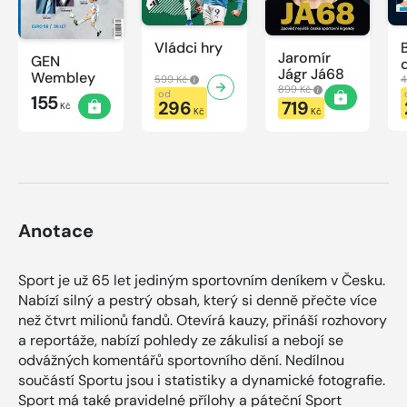
Vládci hry
Jaromír
GEN
Jágr Já68
Wembley
599 Kč
4
899 Kč
od
155
296
719
Kč
Kč
Kč
Anotace
Sport je už 65 let jediným sportovním deníkem v Česku.
Nabízí silný a pestrý obsah, který si denně přečte více
než čtvrt milionů fandů. Otevírá kauzy, přináší rozhovory
a reportáže, nabízí pohledy ze zákulisí a nebojí se
odvážných komentářů sportovního dění. Nedílnou
součástí Sportu jsou i statistiky a dynamické fotografie.
Sport má také pravidelné přílohy a páteční Sport