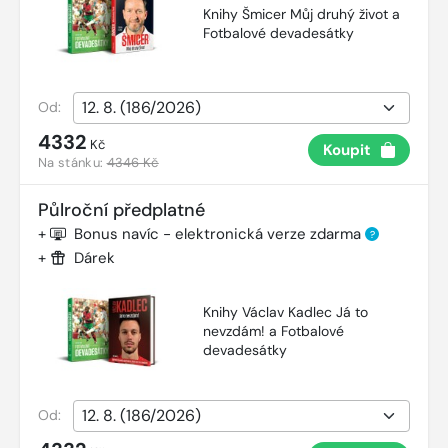
Knihy Šmicer Můj druhý život a
Fotbalové devadesátky
Od:
4332
Kč
Koupit
Na stánku:
4346 Kč
Půlroční předplatné
+
Bonus navíc - elektronická verze zdarma
?
+
Dárek
Knihy Václav Kadlec Já to
nevzdám! a Fotbalové
devadesátky
Od: