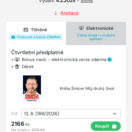
Vydání:
4.2.2025
–
Archiv
Anotace
Elektronické
Tištěné
Čtěte ihned i v mobilní
Poštovné a balné ZDARMA
aplikaci
Čtvrtletní předplatné
+
Bonus navíc - elektronická verze zdarma
?
+
Dárek
Kniha Šmicer Můj druhý život
Od:
2166
Kč
Koupit
Na stánku:
2173 Kč