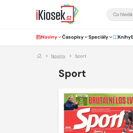
Přejít na hlavní obsah
VYHLEDÁVÁNÍ
Hlavní navigace
Noviny
Časopisy
Speciály
Knihy
Noviny
Sport
Sport