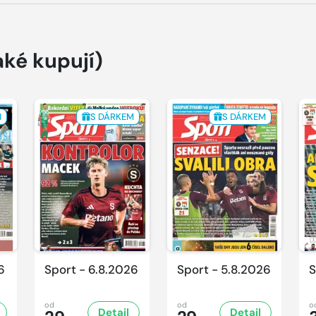
aké kupují)
M
S DÁRKEM
S DÁRKEM
6
Sport - 6.8.2026
Sport - 5.8.2026
S
od
od
o
Detail
Detail