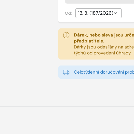
Od:
Dárek, nebo sleva jsou urč
předplatitele
.
Dárky jsou odesílány na adres
týdnů od provedení úhrady.
Celotýdenní doručování pro