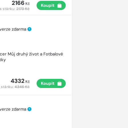
2166
Kč
Koupit
a stánku:
2173 Kč
 verze zdarma
?
cer Můj druhý život a Fotbalové
tky
4332
Kč
Koupit
 stánku:
4346 Kč
 verze zdarma
?