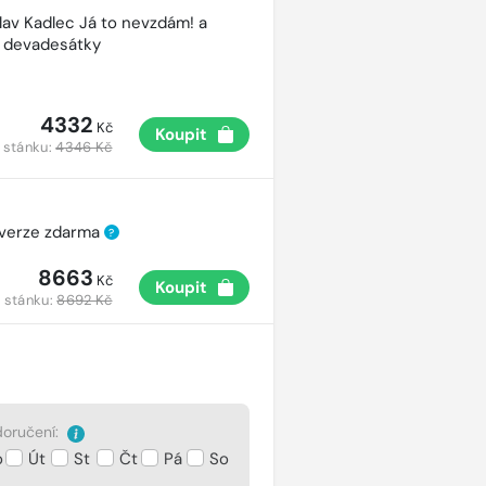
lav Kadlec Já to nevzdám! a
é devadesátky
4332
Kč
Koupit
 stánku:
4346 Kč
 verze zdarma
?
8663
Kč
Koupit
 stánku:
8692 Kč
oručení:
o
Út
St
Čt
Pá
So