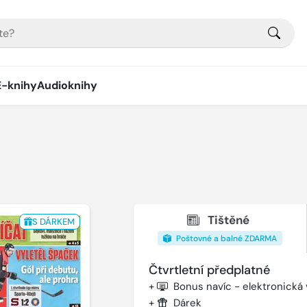
E-knihy
Audioknihy
Tištěné
S DÁRKEM
Poštovné a balné ZDARMA
Čtvrtletní předplatné
+
Bonus navíc - elektronická
+
Dárek