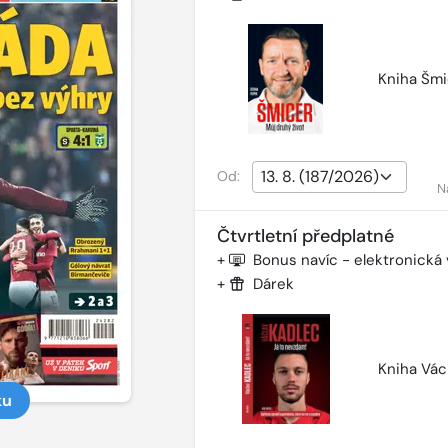
Kniha Šmi
Od:
N
Čtvrtletní předplatné
+
Bonus navíc - elektronická
+
Dárek
Kniha Vác
ku