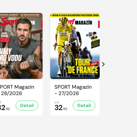
Další
PORT Magazín
SPORT Magazín
SPORT Ma
 28/2026
- 27/2026
- 26/2026
d
od
od
Detail
Detail
D
32
32
32
Kč
Kč
Kč