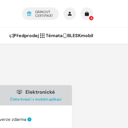
DÁRKOVÝ
CERTIFIKÁT
0
Předprodej
Témata
BLESKmobil
Elektronické
Čtěte ihned i v mobilní aplikaci
 verze zdarma
?