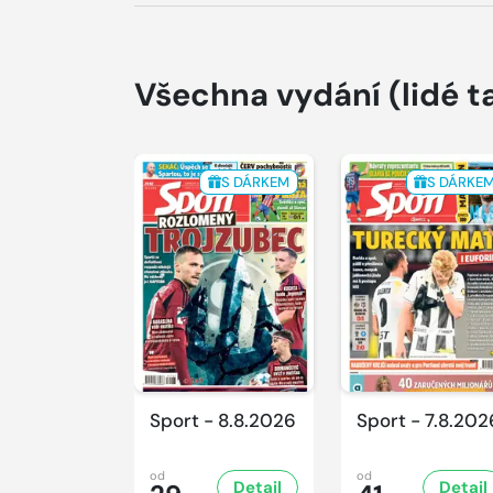
Všechna vydání
(lidé t
S DÁRKEM
S DÁRKE
Sport - 8.8.2026
Sport - 7.8.202
od
od
Detail
Detail