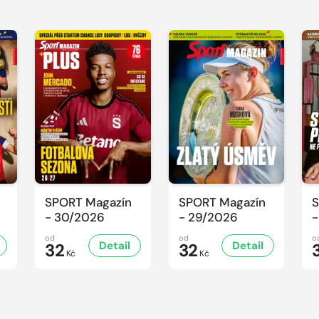
SPORT Magazín
SPORT Magazín
S
- 30/2026
- 29/2026
-
od
od
o
Detail
Detail
32
32
Kč
Kč