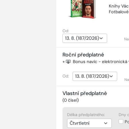
Knihy Vác
Fotbalov
Od:
Na
Roční předplatné
+
Bonus navíc - elektronická
Od:
Na
Vlastní předplatné
(
0
čísel)
Délka předplatného:
Dny d
P