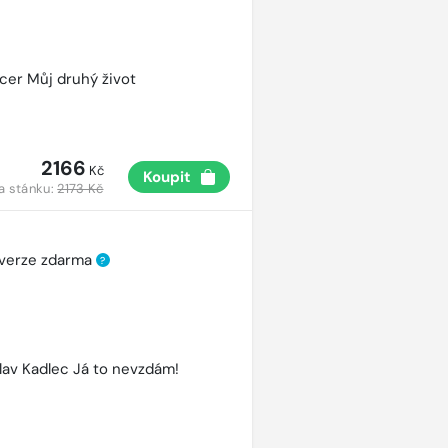
cer Můj druhý život
2166
Kč
Koupit
a stánku:
2173 Kč
 verze zdarma
?
lav Kadlec Já to nevzdám!