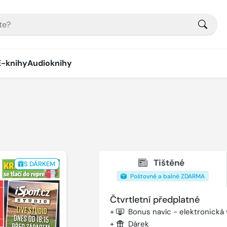
E-knihy
Audioknihy
Tištěné
S DÁRKEM
Poštovné a balné ZDARMA
Čtvrtletní předplatné
+
Bonus navíc - elektronická
+
Dárek