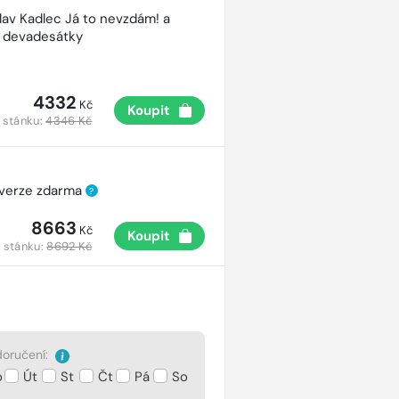
lav Kadlec Já to nevzdám! a
é devadesátky
4332
Kč
Koupit
 stánku:
4346 Kč
 verze zdarma
?
8663
Kč
Koupit
 stánku:
8692 Kč
oručení:
o
Út
St
Čt
Pá
So