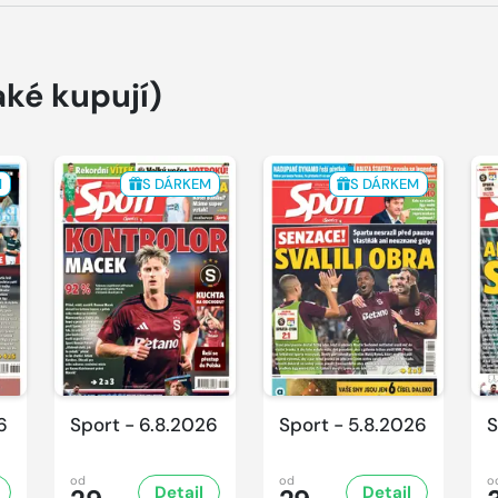
aké kupují)
M
S DÁRKEM
S DÁRKEM
6
Sport - 6.8.2026
Sport - 5.8.2026
S
od
od
o
Detail
Detail