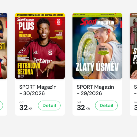
SPORT Magazín
SPORT Magazín
S
- 30/2026
- 29/2026
-
od
od
o
Detail
Detail
32
32
Kč
Kč