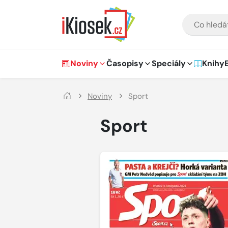
Přejít na hlavní obsah
VYHLEDÁVÁNÍ
Hlavní navigace
Noviny
Časopisy
Speciály
Knihy
Noviny
Sport
Sport