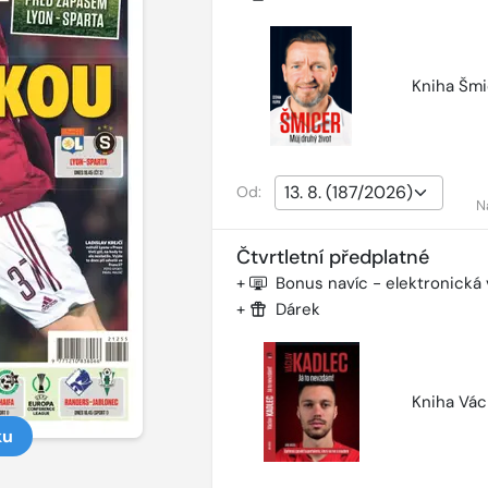
Kniha Šmi
Od:
N
Čtvrtletní předplatné
+
Bonus navíc - elektronická
+
Dárek
Kniha Vác
ku