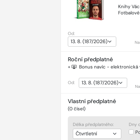
Knihy Vác
Fotbalov
Od:
Na
Roční předplatné
+
Bonus navíc - elektronická
Od:
Na
Vlastní předplatné
(
0
čísel)
Délka předplatného:
Dny d
P