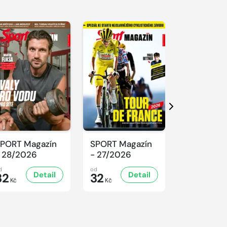
Další
PORT Magazín
SPORT Magazín
SPORT Ma
 28/2026
- 27/2026
- 26/2026
d
od
od
Detail
Detail
D
32
32
32
Kč
Kč
Kč