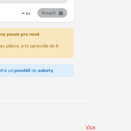
-
Koupit
Kč
eny pouze pro nové
u plátce, a to zpravidla do 6
bíhá od
pondělí
do
soboty
.
Více