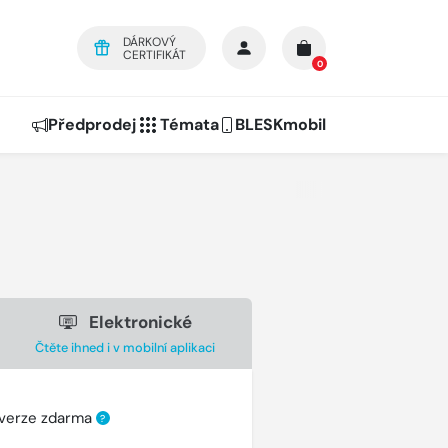
DÁRKOVÝ
CERTIFIKÁT
0
Předprodej
Témata
BLESKmobil
Elektronické
Čtěte ihned i v mobilní aplikaci
 verze zdarma
?