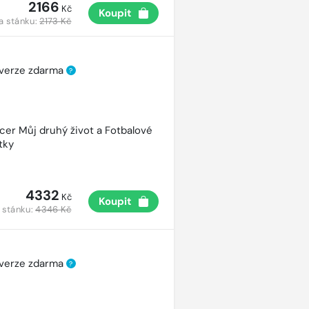
2166
Kč
Koupit
a stánku:
2173 Kč
 verze zdarma
?
cer Můj druhý život a Fotbalové
tky
4332
Kč
Koupit
 stánku:
4346 Kč
 verze zdarma
?