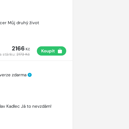
cer Můj druhý život
2166
Kč
Koupit
a stánku:
2173 Kč
 verze zdarma
?
lav Kadlec Já to nevzdám!