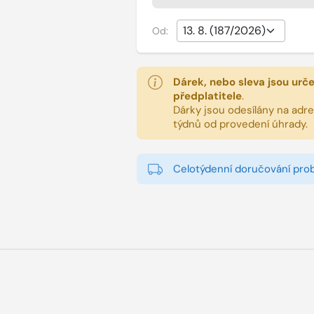
Od:
Dárek, nebo sleva jsou urč
předplatitele
.
Dárky jsou odesílány na adres
týdnů od provedení úhrady.
Celotýdenní doručování pro