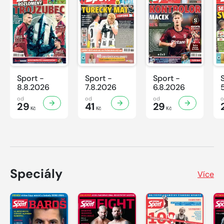
Sport -
Sport -
Sport -
8.8.2026
7.8.2026
6.8.2026
od
od
od
29
41
29
Kč
Kč
Kč
Speciály
Více