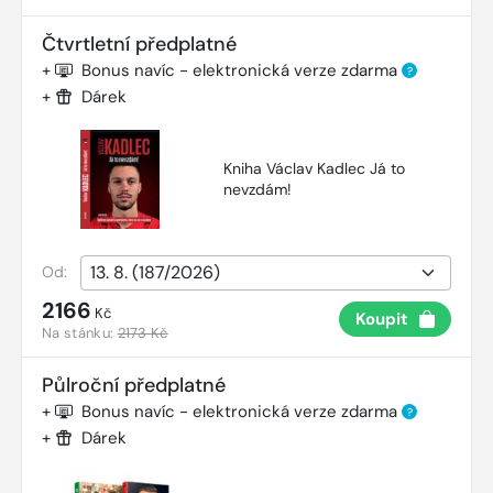
Čtvrtletní předplatné
+
Bonus navíc - elektronická verze zdarma
?
+
Dárek
Kniha Václav Kadlec Já to
nevzdám!
Od:
2166
Kč
Koupit
Na stánku:
2173 Kč
Půlroční předplatné
+
Bonus navíc - elektronická verze zdarma
?
+
Dárek