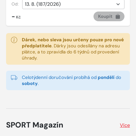
Od:
-
Koupit
Kč
Dárek, nebo sleva jsou určeny pouze pro nové
předplatitele
.
Dárky jsou odesílány na adresu
plátce, a to zpravidla do 6 týdnů od provedení
úhrady.
Celotýdenní doručování probíhá od
pondělí
do
soboty
.
SPORT Magazín
Více