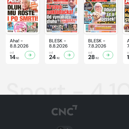
Aha! -
BLESK -
BLESK -
8.8.2026
8.8.2026
7.8.2026
od
od
od
14
24
28
Kč
Kč
Kč
Sport - 4.1
PŘEPNOUT SVĚTLÝ/TMAVÝ REŽIM