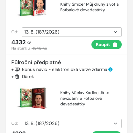
Knihy Šmicer Můj druhý život a
Fotbalové devadesátky
Od:
4332
Kč
Koupit
Na stánku:
4346 Kč
Půlroční předplatné
+
Bonus navíc - elektronická verze zdarma
?
+
Dárek
Knihy Václav Kadlec Já to
nevzdám! a Fotbalové
devadesátky
Od: