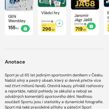
Vládci hry
Jaromír
GEN
Jágr Já68
Wembley
599 Kč
4
899 Kč
od
155
296
719
Kč
Kč
Kč
Anotace
Sport je už 65 let jediným sportovním deníkem v Česku.
Nabízí silný a pestrý obsah, který si denně přečte více
než čtvrt milionů fandů. Otevírá kauzy, přináší rozhovory
a reportáže, nabízí pohledy ze zákulisí a nebojí se
odvážných komentářů sportovního dění. Nedílnou
součástí Sportu jsou i statistiky a dynamické fotografie.
Sport má také pravidelné přílohy a páteční Sport