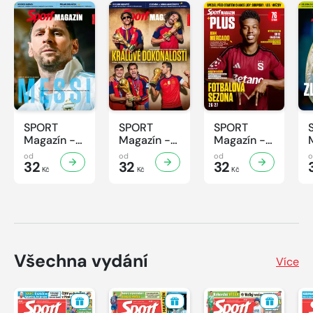
SPORT
SPORT
SPORT
Magazín -
Magazín -
Magazín -
32/2026
31/2026
30/2026
od
od
od
32
32
32
Kč
Kč
Kč
Všechna vydání
Více