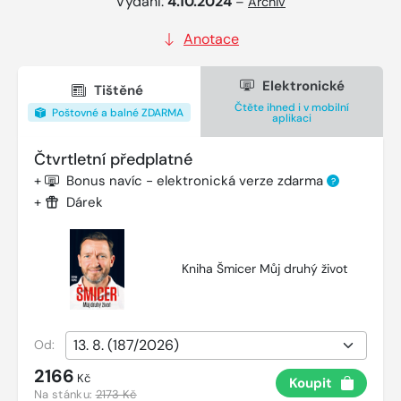
Vydání:
4.10.2024
–
Archiv
Anotace
Elektronické
Tištěné
Čtěte ihned i v mobilní
Poštovné a balné ZDARMA
aplikaci
Čtvrtletní předplatné
+
Bonus navíc - elektronická verze zdarma
?
+
Dárek
Kniha Šmicer Můj druhý život
Od:
2166
Kč
Koupit
Na stánku:
2173 Kč