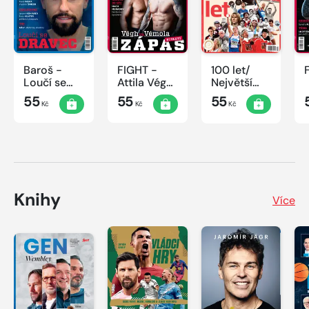
Baroš -
FIGHT -
100 let/
Loučí se
Attila Végh
Největší
dravec
vs. Karlos
okamžiky
55
55
55
Kč
Kč
Kč
Vémola
českého
sportu
Knihy
Více