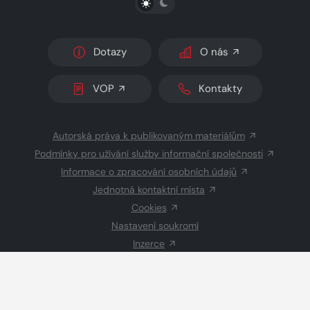
Dotazy
O nás
VOP
Kontakty
Autorská práva k publikovaným materiálům
Podmínky pro užívání služby informační společnosti
Informace o zpracování osobních údajů
Jednotná kontaktní místa
Cookies
Nastavení soukromí
Inzerce
Redakce