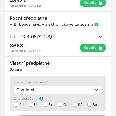
4332
Kč
Koupit
Na stánku:
4346 Kč
Roční předplatné
+
Bonus navíc - elektronická verze zdarma
?
Od:
8663
Kč
Koupit
Na stánku:
8692 Kč
Vlastní předplatné
(
0
čísel)
Délka předplatného:
Dny doručení:
Po
Út
St
Čt
Pá
So